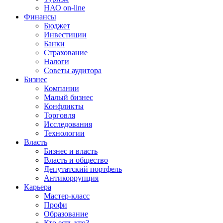
НАО on-line
Финансы
Бюджет
Инвестиции
Банки
Страхование
Налоги
Советы аудитора
Бизнес
Компании
Малый бизнес
Конфликты
Торговля
Исследования
Технологии
Власть
Бизнес и власть
Власть и общество
Депутатский портфель
Антикоррупция
Карьера
Мастер-класс
Профи
Образование
Кто есть кто?