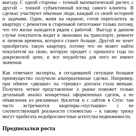
выгоду. С одной стороны – точный математический расчет, с
другой – тонкий субъективный взгляд самого клиента. В
сделках участвуют обычные люди, каждый со своей историей
и задачами. Один, живя на окраине, готов переплатить за
квартиру с ремонтом в старенькой пятиэтажке только потому,
что это жилье находится рядом с работой. Выгоду в данном
случае покупатель видит в экономии на транспорте, ремонте
и личном времени, которого станет больше. Другой не хочет
приобретать такую квартиру, потому что не может найти
покупателя на свою, которую продает с прошлого года по
докризисной цене, и все неудобства для него не имеют
значения.
Как отмечают эксперты, в сегодняшней ситуации большое
преимущество получили альтернативные сделки. Например,
при обмене «двушки» на «трешку» доплата стала меньше.
Получить четкое представление о рынке поможет только
детальный анализ конкретных оформленных сделок, а не
объявления из рекламных буклетов и с сайтов в Сети: там
часто встречаются квартиры-«пустышки» с не
соответствующей реальности стоимостью – к такому трюку
могут прибегать недобросовестные агентства недвижимости.
Предпосылки роста