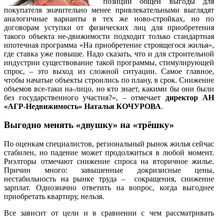
позиции общей выгоды для
покупателя значительно менее привлекательными выглядят
аналогичные варианты в тех же ново-стройках, но по
договорам уступки от физических лиц для приобретения
такого объекта не-движимости подходит только стандартная
ипотечная программа «На приобретение строящегося жилья»,
где ставка уже повыше. Надо сказать, что и для строительной
индустрии существование такой программы, стимулирующей
спрос, – это выход из сложной ситуации. Самое главное,
чтобы начатые объекты строились по плану, в срок. Снижение
объемов все-таки на-лицо, но кто знает, какими бы они были
без государственного участия?», – отмечает
директор АН
«АГР-Недвижимость» Наталья КОЧУРОВА
.
Выгодно менять «двушку» на «трёшку»
По оценкам специалистов, региональный рынок жилья сейчас
стабилен, но падение может продолжиться в любой момент.
Риэлторы отмечают снижение спроса на вторичное жилье.
Причин много: завышенные докризисные цены,
нестабильность на рынке труда – сокращения, снижение
зарплат. Однозначно ответить на вопрос, когда выгоднее
приобретать квартиру, нельзя.
Все зависит от цели и в сравнении с чем рассматривать