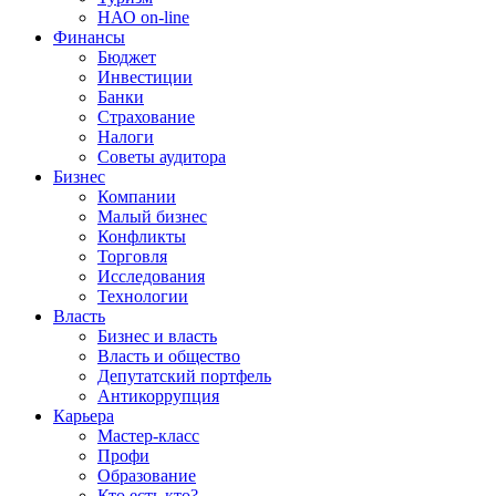
НАО on-line
Финансы
Бюджет
Инвестиции
Банки
Страхование
Налоги
Советы аудитора
Бизнес
Компании
Малый бизнес
Конфликты
Торговля
Исследования
Технологии
Власть
Бизнес и власть
Власть и общество
Депутатский портфель
Антикоррупция
Карьера
Мастер-класс
Профи
Образование
Кто есть кто?