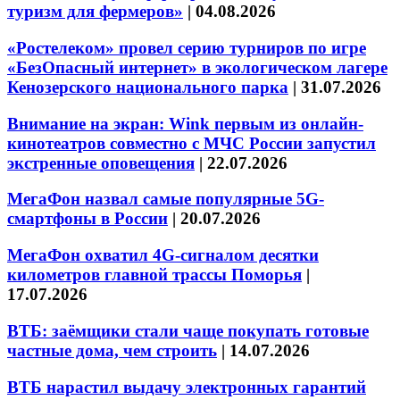
туризм для фермеров»
|
04.08.2026
«Ростелеком» провел серию турниров по игре
«БезОпасный интернет» в экологическом лагере
Кенозерского национального парка
|
31.07.2026
Внимание на экран: Wink первым из онлайн-
кинотеатров совместно с МЧС России запустил
экстренные оповещения
|
22.07.2026
МегаФон назвал самые популярные 5G-
смартфоны в России
|
20.07.2026
МегаФон охватил 4G-сигналом десятки
километров главной трассы Поморья
|
17.07.2026
ВТБ: заёмщики стали чаще покупать готовые
частные дома, чем строить
|
14.07.2026
ВТБ нарастил выдачу электронных гарантий