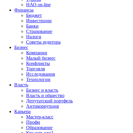
НАО on-line
Финансы
Бюджет
Инвестиции
Банки
Страхование
Налоги
Советы аудитора
Бизнес
Компании
Малый бизнес
Конфликты
Торговля
Исследования
Технологии
Власть
Бизнес и власть
Власть и общество
Депутатский портфель
Антикоррупция
Карьера
Мастер-класс
Профи
Образование
Кто есть кто?