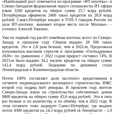
«Наибольший рост отмечается по программе «ИТ-ипотека»: в
Северо-Западном федеральном округе специалисты ИТ-сферы
взяли 3200 кредитов на общую сумму 25,7 млрд рублей.
Петербуржцы оформили 2400 таких кредитов на 20,9 млрд
рублей. Санкт-Петербург входит в ТОП-3 городов России по
доле ИТ-ипотеки, занимает второе место после Москвы», –
уточнил Алексей Ушенин.
Уже не первый год растёт семейная ипотека: всего по Северо-
Западу в прошлом году Сбером выдано 28 300 таких
кредитов. Это в 2,8 раза больше, чем в 2022-м. Продолжала
пользоваться высоким спросом и программа «Господдержка
2020»: по сравнению с 2022 годом прирост составил 74%. В
2023-м было выдано 34,2 тысячи кредитов на общую сумму
142,4 млрд рублей. Лидерами по динамике стали
Ленинградская и Калининградская области.
Почти 100% составляет доля льготного кредитования в
сегменте индивидуального жилищного строительства. ИЖС
второй год подряд бьёт рекорды. В прошлом году жители
Северо-Запада взяли на строительство собственных домов
9800 кредитов на общую сумму 45,6 млрд рублей. Это в пять
раз больше и по количеству, и по объёму, чем в 2022 году. В
этом сегменте тоже лидирует Санкт-Петербург, где выдано
почти 4300 кредитов на 24,3 млрд рублей (в Ленобласти – 1,9