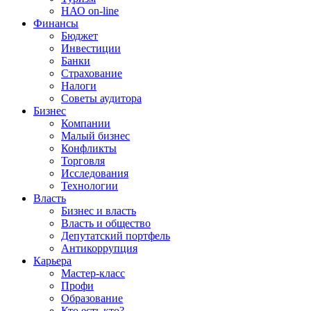
НАО on-line
Финансы
Бюджет
Инвестиции
Банки
Страхование
Налоги
Советы аудитора
Бизнес
Компании
Малый бизнес
Конфликты
Торговля
Исследования
Технологии
Власть
Бизнес и власть
Власть и общество
Депутатский портфель
Антикоррупция
Карьера
Мастер-класс
Профи
Образование
Кто есть кто?