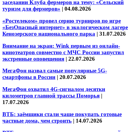
заседании Клуба фермеров на тему: «Сельский
туризм для фермеров»
|
04.08.2026
«Ростелеком» провел серию турниров по игре
«БезОпасный интернет» в экологическом лагере
Кенозерского национального парка
|
31.07.2026
Внимание на экран: Wink первым из онлайн-
кинотеатров совместно с МЧС России запустил
экстренные оповещения
|
22.07.2026
МегаФон назвал самые популярные 5G-
смартфоны в России
|
20.07.2026
МегаФон охватил 4G-сигналом десятки
километров главной трассы Поморья
|
17.07.2026
ВТБ: заёмщики стали чаще покупать готовые
частные дома, чем строить
|
14.07.2026