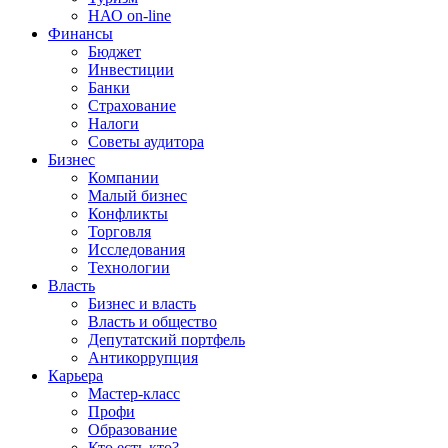
НАО on-line
Финансы
Бюджет
Инвестиции
Банки
Страхование
Налоги
Советы аудитора
Бизнес
Компании
Малый бизнес
Конфликты
Торговля
Исследования
Технологии
Власть
Бизнес и власть
Власть и общество
Депутатский портфель
Антикоррупция
Карьера
Мастер-класс
Профи
Образование
Кто есть кто?