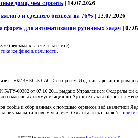
тные дома, чем строить
|
14.07.2026
малого и среднего бизнеса на 76%
|
13.07.2026
латформе для автоматизации рутинных задач
|
07.0
850 (реклама в газете и на сайте)
тика конфиденциальности.
газеты «БИЗНЕС-КЛАСС экспресс»
.
Издание зарегистрировано 2
И №ТУ-00302 от 07.10.2011 выдано Управлением Федеральной сл
й и массовых коммуникаций по Архангельской области и Нен
в cookie и сбор данных с помощью сервисов веб аналитики Янде
ия нашим маркетинговым усилиям. Ознакомьтесь с нашей
Политик
© 2003-2026 Бизнес-класс Архангельск. Все права защищены.
Разработка: digital-агентство F5