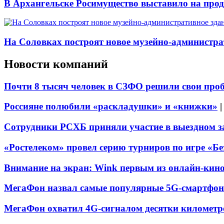
В Архангельске Росимущество выставило на про
На Соловках построят новое музейно-администра
Новости компаний
Почти 8 тысяч человек в СЗФО решили свои про
Россияне полюбили «раскладушки» и «книжки»
Сотрудники РСХБ приняли участие в выездном за
«Ростелеком» провел серию турниров по игре «Б
Внимание на экран: Wink первым из онлайн-кино
МегаФон назвал самые популярные 5G-смартфон
МегаФон охватил 4G-сигналом десятки километр