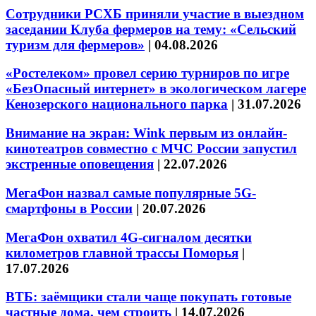
Сотрудники РСХБ приняли участие в выездном
заседании Клуба фермеров на тему: «Сельский
туризм для фермеров»
|
04.08.2026
«Ростелеком» провел серию турниров по игре
«БезОпасный интернет» в экологическом лагере
Кенозерского национального парка
|
31.07.2026
Внимание на экран: Wink первым из онлайн-
кинотеатров совместно с МЧС России запустил
экстренные оповещения
|
22.07.2026
МегаФон назвал самые популярные 5G-
смартфоны в России
|
20.07.2026
МегаФон охватил 4G-сигналом десятки
километров главной трассы Поморья
|
17.07.2026
ВТБ: заёмщики стали чаще покупать готовые
частные дома, чем строить
|
14.07.2026