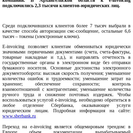
компаний. В Архангельской области к e-invoicing
подключились 2,3 тысячи клиентов-юридических лиц.
Среди подключившихся клиентов более 7 тысяч выбрали в
качестве способа авторизации смс-сообщение, остальные 6,6
тысяч – токены (электронные ключи).
E-invoicing позволяет клиентам обмениваться юридически
значимыми первичными документами (счета, счета-фактуры,
товарные накладные и т.д.), и направлять отчетность в
государственные органы в электронном виде без отправки
бумажного носителя. Основные достоинства электронного
документооборота: высокая скорость получения; уменьшение
количества ошибок и трудоемкости; уменьшение затрат на
хранение; обеспечение сохранности; контроль
взаимоотношений с контрагентами; уменьшение количества
ручного труда и снижение почтовых издержек. Чтобы
воспользоваться услугой e-invoicing, необходимо обратиться в
любое отделение Сбербанка, оказывающее услуги
юридическим лицам. Подробная информация на сайте:
www.sberbank.ru
Переход на e-invoicing является общемировым трендом: в
Европе объем документации, вырабатываемый