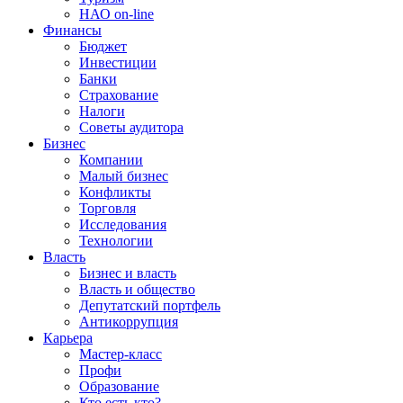
НАО on-line
Финансы
Бюджет
Инвестиции
Банки
Страхование
Налоги
Советы аудитора
Бизнес
Компании
Малый бизнес
Конфликты
Торговля
Исследования
Технологии
Власть
Бизнес и власть
Власть и общество
Депутатский портфель
Антикоррупция
Карьера
Мастер-класс
Профи
Образование
Кто есть кто?