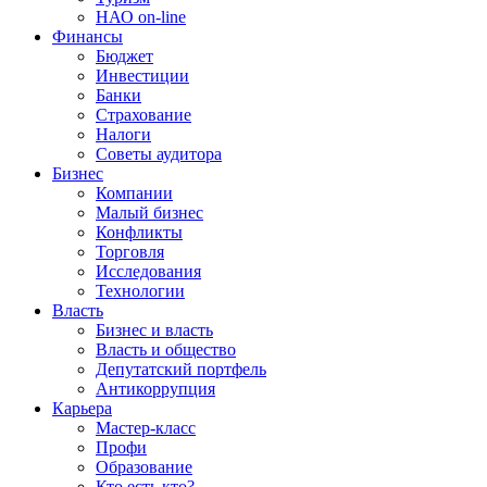
НАО on-line
Финансы
Бюджет
Инвестиции
Банки
Страхование
Налоги
Советы аудитора
Бизнес
Компании
Малый бизнес
Конфликты
Торговля
Исследования
Технологии
Власть
Бизнес и власть
Власть и общество
Депутатский портфель
Антикоррупция
Карьера
Мастер-класс
Профи
Образование
Кто есть кто?