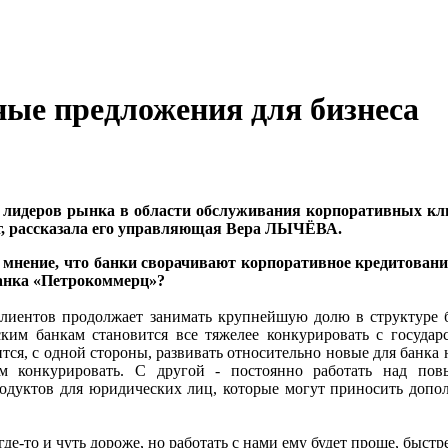
ые предложения для бизнеса
 лидеров рынка в области обслуживания корпоративных кли
, рассказала его
управляющая Вера ЛЫЧЁВА
.
 мнение, что банки сворачивают корпоративное кредитование
банка «Петрокоммерц»?
лиентов продолжает занимать крупнейшую долю в структуре б
ским банкам становится все тяжелее конкурировать с госуд
ся, с одной стороны, развивать относительно новые для банка н
 конкурировать. С другой - постоянно работать над пов
дуктов для юридических лиц, которые могут приносить допол
е-то и чуть дороже, но работать с нами ему будет проще, быстре