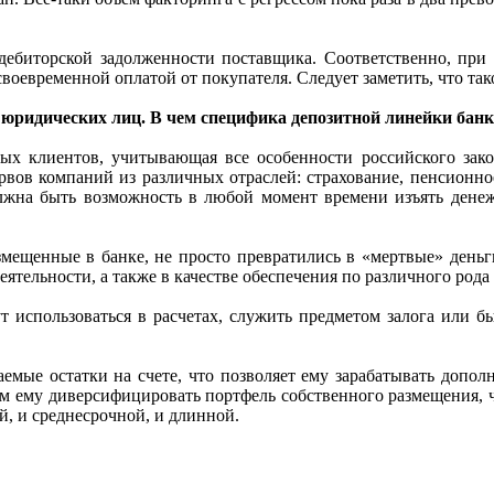
дебиторской задолженности поставщика. Соответственно, при
своевременной оплатой от покупателя. Следует заметить, что та
я юридических лиц. В чем специфика депозитной линейки бан
ых клиентов, учитывающая все особенности российского закон
вов компаний из различных отраслей: страхование, пенсионное
лжна быть возможность в любой момент времени изъять денежн
мещенные в банке, не просто превратились в «мертвые» деньги
еятельности, а также в качестве обеспечения по различного рода 
ут использоваться в расчетах, служить предметом залога или 
аемые остатки на счете, что позволяет ему зарабатывать допол
аем ему диверсифицировать портфель собственного размещения, 
й, и среднесрочной, и длинной.