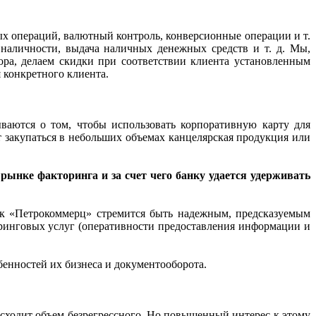
ых операций, валютный контроль, конверсионные операции и т.
 наличности, выдача наличных денежных средств и т. д. Мы,
ора, делаем скидки при соответствии клиента установленным
 конкретного клиента.
аются о том, чтобы использовать корпоративную карту для
 закупаться в небольших объемах канцелярская продукция или
рынке факторинга и за счет чего банку удается удерживать
анк «Петрокоммерц» стремится быть надежным, предсказуемым
ринговых услуг (оперативности предоставления информации и
енностей их бизнеса и документооборота.
евосходит объем безрегрессного. Но повышенный интерес к этому