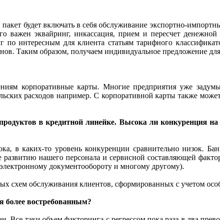
и пакет будет включать в себя обслуживание экспортно-импортн
его важен эквайринг, инкассация, прием и пересчет денежной
г по интересным для клиента статьям тарифного классификат
нов. Таким образом, получаем индивидуальное предложение для
ниям корпоративные карты. Многие предприятия уже задумыв
льских расходов например. С корпоративной карты также может
продуктов в кредитной линейке. Высока ли конкуренция на 
сока, в каких-то уровень конкуренции сравнительно низок. Б
е развитию нашего персонала и сервисной составляющей факто
электронному документообороту и многому другому).
ых схем обслуживания клиентов, сформированных с учетом особ
ся более востребованным?
ван. Все-таки объем факторинга с регрессом пока раза в два пр