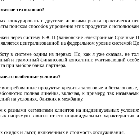
звитие технологий?
орых конкурировать с другими игроками рынка практически нев
няты поиском способов упрощения этих продуктов с использован
жей через систему БЭСП (Банковские Электронные Срочные Пла
является централизованной на федеральном уровне системой Це
оту в системе одним из первых. Но, как я уже сказала, не то
ный и грамотный финансовый консалтинг, учитывающий особенн
та при выборе банка-партнера.
акие-то особенные условия?
е востребованные продукты: кредиты залоговые и беззалоговые, 
. абсолютно полная линейка, включая, к примеру, так называем
ений на условиях, близких к межбанку.
аем с разными сегментами клиентов на индивидуальных услови
рых напрямую зависит от его индивидуальных характеристик и 
х скидок и льгот, включенных в стоимость обслуживания.