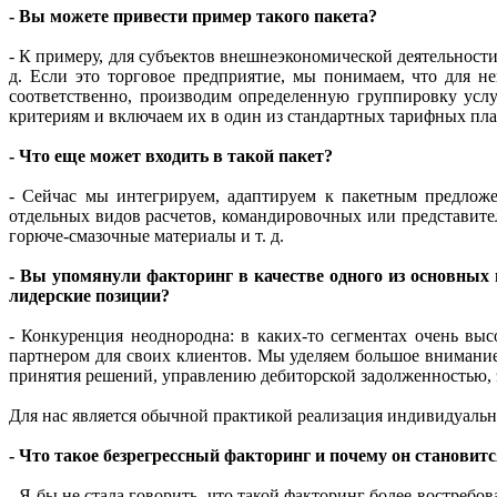
- Вы можете привести пример такого пакета?
- К примеру, для субъектов внешнеэкономической деятельност
д. Если это торговое предприятие, мы понимаем, что для н
соответственно, производим определенную группировку услу
критериям и включаем их в один из стандартных тарифных пла
- Что еще может входить в такой пакет?
- Сейчас мы интегрируем, адаптируем к пакетным предложе
отдельных видов расчетов, командировочных или представите
горюче-смазочные материалы и т. д.
- Вы упомянули факторинг в качестве одного из основных 
лидерские позиции?
- Конкуренция неоднородна: в каких-то сегментах очень вы
партнером для своих клиентов. Мы уделяем большое внимани
принятия решений, управлению дебиторской задолженностью, 
Для нас является обычной практикой реализация индивидуальн
- Что такое безрегрессный факторинг и почему он становит
- Я бы не стала говорить, что такой факторинг более востребо