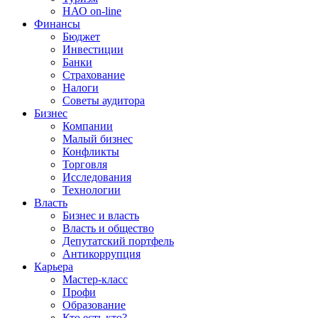
НАО on-line
Финансы
Бюджет
Инвестиции
Банки
Страхование
Налоги
Советы аудитора
Бизнес
Компании
Малый бизнес
Конфликты
Торговля
Исследования
Технологии
Власть
Бизнес и власть
Власть и общество
Депутатский портфель
Антикоррупция
Карьера
Мастер-класс
Профи
Образование
Кто есть кто?