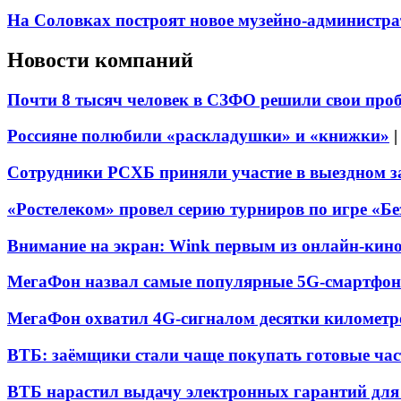
На Соловках построят новое музейно-администра
Новости компаний
Почти 8 тысяч человек в СЗФО решили свои про
Россияне полюбили «раскладушки» и «книжки»
Сотрудники РСХБ приняли участие в выездном за
«Ростелеком» провел серию турниров по игре «Б
Внимание на экран: Wink первым из онлайн-кино
МегаФон назвал самые популярные 5G-смартфон
МегаФон охватил 4G-сигналом десятки километр
ВТБ: заёмщики стали чаще покупать готовые час
ВТБ нарастил выдачу электронных гарантий для 