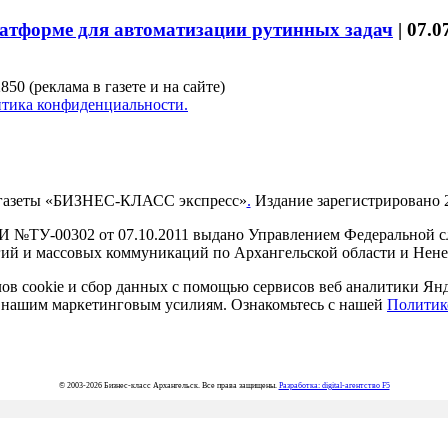
латформе для автоматизации рутинных задач
|
07.0
850 (реклама в газете и на сайте)
тика конфиденциальности.
газеты «БИЗНЕС-КЛАСС экспресс»
.
Издание зарегистрировано 2
И №ТУ-00302 от 07.10.2011 выдано Управлением Федеральной сл
й и массовых коммуникаций по Архангельской области и Нен
в cookie и сбор данных с помощью сервисов веб аналитики Янде
ия нашим маркетинговым усилиям. Ознакомьтесь с нашей
Политик
© 2003-2026 Бизнес-класс Архангельск. Все права защищены.
Разработка: digital-агентство F5