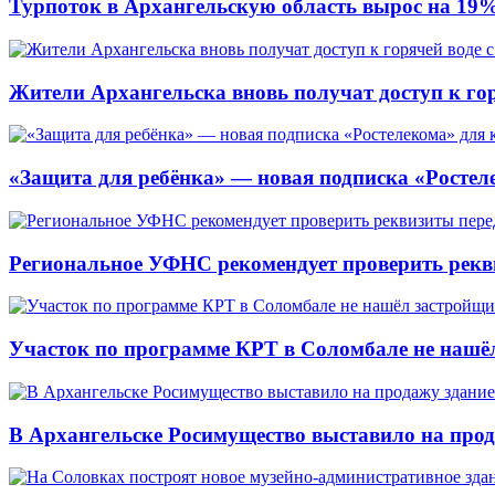
Турпоток в Архангельскую область вырос на 19
Жители Архангельска вновь получат доступ к горя
«Защита для ребёнка» — новая подписка «Ростеле
Региональное УФНС рекомендует проверить рекв
Участок по программе КРТ в Соломбале не нашё
В Архангельске Росимущество выставило на про