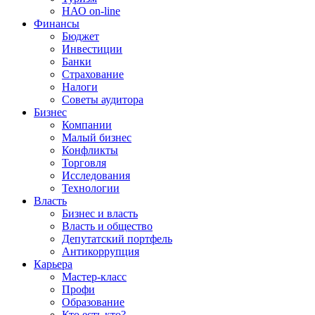
НАО on-line
Финансы
Бюджет
Инвестиции
Банки
Страхование
Налоги
Советы аудитора
Бизнес
Компании
Малый бизнес
Конфликты
Торговля
Исследования
Технологии
Власть
Бизнес и власть
Власть и общество
Депутатский портфель
Антикоррупция
Карьера
Мастер-класс
Профи
Образование
Кто есть кто?