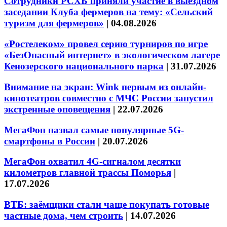
Сотрудники РСХБ приняли участие в выездном
заседании Клуба фермеров на тему: «Сельский
туризм для фермеров»
|
04.08.2026
«Ростелеком» провел серию турниров по игре
«БезОпасный интернет» в экологическом лагере
Кенозерского национального парка
|
31.07.2026
Внимание на экран: Wink первым из онлайн-
кинотеатров совместно с МЧС России запустил
экстренные оповещения
|
22.07.2026
МегаФон назвал самые популярные 5G-
смартфоны в России
|
20.07.2026
МегаФон охватил 4G-сигналом десятки
километров главной трассы Поморья
|
17.07.2026
ВТБ: заёмщики стали чаще покупать готовые
частные дома, чем строить
|
14.07.2026