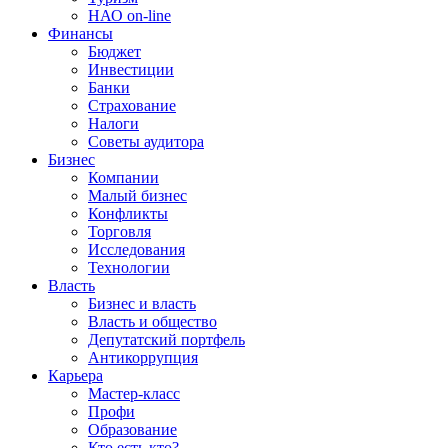
НАО on-line
Финансы
Бюджет
Инвестиции
Банки
Страхование
Налоги
Советы аудитора
Бизнес
Компании
Малый бизнес
Конфликты
Торговля
Исследования
Технологии
Власть
Бизнес и власть
Власть и общество
Депутатский портфель
Антикоррупция
Карьера
Мастер-класс
Профи
Образование
Кто есть кто?