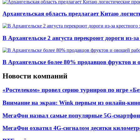
Архангельская область предлагает Китаю логист
В Архангельске 2 августа перекроют дороги из-за
В Архангельске более 80% продавцов фруктов и 
Новости компаний
«Ростелеком» провел серию турниров по игре «Б
Внимание на экран: Wink первым из онлайн-кино
МегаФон назвал самые популярные 5G-смартфон
МегаФон охватил 4G-сигналом десятки километр