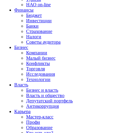
НАО on-line
Финансы
Бюджет
Инвестиции
Банки
Страхование
Налоги
Советы аудитора
Бизнес
Компании
Малый бизнес
Конфликты
Торговля
Исследования
Технологии
Власть
Бизнес и власть
Власть и общество
Депутатский портфель
Антикоррупция
Карьера
Мастер-класс
Профи
Образование
Кто есть кто?