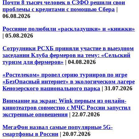
Почти 8 тысяч человек в СЗФО решили свои
проблемы с кредитами с помощью Сбера
|
06.08.2026
Россияне полюбили «раскладушки» и «книжки»
|
05.08.2026
Сотрудники РСХБ приняли участие в выездном
заседании Клуба фермеров на тему: «Сельский
туризм для фермеров»
|
04.08.2026
«Ростелеком» провел серию турниров по игре
«БезОпасный интернет» в экологическом лагере
Кенозерского национального парка
|
31.07.2026
Внимание на экран: Wink первым из онлайн-
кинотеатров совместно с МЧС России запустил
экстренные оповещения
|
22.07.2026
МегаФон назвал самые популярные 5G-
смартфоны в России
|
20.07.2026