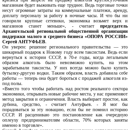
магазинам будет выживать еще труднее. Ведь торговые точки
несут огромные затраты на коммунальные платежи, аренду,
доплату персоналу за работу в ночные часы. И что бы ни
говорили крупные сетевики, экономика возьмет верх и
магазинов станет меньше», - считает
председатель
Архангельской региональной общественной организации
поддержки малого и среднего бизнеса «ОПОРА РОССИИ»
Сергей АНТУФЬЕВ
.
Он уверен: решение регионального правительства — это
шикарный подарок к Новому году всем таксистам. Ведь если
вернуться к истории СССР, в 70-е годы, когда легальным
образом алкоголь было невозможно купить, на этом
зарабатывали таксисты. У них всегда можно было купить
бутылку-другую водки. Таким образом, власть добавила себе
работы — теперь она будет бороться с продажей алкоголя из-
под полы.
«Вместо того чтобы работать над ростом реального сектора
экономики, открывать новые рабочие места, у нас применяют
метод закрытия и ограничения. Власть выбирает простое, как
дубина, средство, - считает Антуфьев. - Я мог бы
порадоваться за эту новацию, если бы не помнил историю
СССР. И расцениваю это постановление как очередную
оплеуху предпринимателям области, 70% которых заняты
именно в торговле».