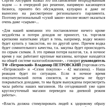
Сергей Антуфьев назвал это постановление непродуманным
ходом — в очередной раз решение, напрямую касающееся
бизнеса, принято без обсуждения, кулуарно и даже не
вынесено на рассмотрение регионального парламента.
Поэтому региональный «сухой закон» вполне может оказаться
очень даже «сырым»...
«Для нашей компании это постановление ничего кроме
неудобства и потери доходов не принесет, т.к. торговля
крепкими напитками уйдет в тень, например, водку можно
будет купить у таксистов, но по другой цене. Причем водка
будет сомнительного качества, т.к. закупка будет происходить
по серым схемам. А это прямая потеря налогов, т.к. в ночное
время у нас работают крупные магазины, которые находятся
на общей системе налогообложения», - говорит
руководитель
ТФ «Петровский» Владимир ПЕТРОВСКИЙ
(торговая сеть
«Петровский» и «Сезон покупок» - 42 магазина). - Наша
реакция будет по ситуации. Если в ночное время
покупательский поток снизится, и затраты не будут
покрываться доходами, то мы будем вынуждены пересмотреть
часы работы наших магазинов. На сегодняшний уже один
круглосуточный магазин переведен на дневной режим
работы».
«Власть должна стимулировать людей к здоровому образу