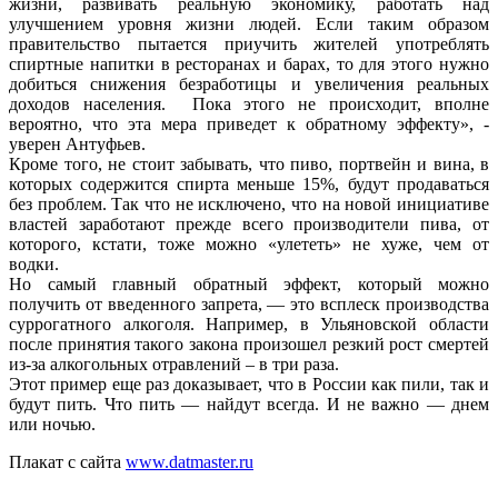
жизни, развивать реальную экономику, работать над
улучшением уровня жизни людей. Если таким образом
правительство пытается приучить жителей употреблять
спиртные напитки в ресторанах и барах, то для этого нужно
добиться снижения безработицы и увеличения реальных
доходов населения. Пока этого не происходит, вполне
вероятно, что эта мера приведет к обратному эффекту», -
уверен Антуфьев.
Кроме того, не стоит забывать, что пиво, портвейн и вина, в
которых содержится спирта меньше 15%, будут продаваться
без проблем. Так что не исключено, что на новой инициативе
властей заработают прежде всего производители пива, от
которого, кстати, тоже можно «улететь» не хуже, чем от
водки.
Но самый главный обратный эффект, который можно
получить от введенного запрета, — это всплеск производства
суррогатного алкоголя. Например, в Ульяновской области
после принятия такого закона произошел резкий рост смертей
из-за алкогольных отравлений – в три раза.
Этот пример еще раз доказывает, что в России как пили, так и
будут пить. Что пить — найдут всегда. И не важно — днем
или ночью.
Плакат с сайта
www.datmaster.ru