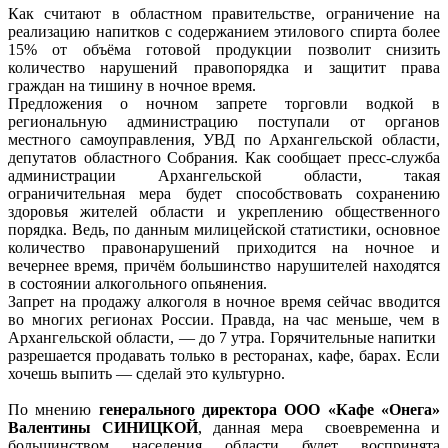
Как считают в областном правительстве, ограничение на
реализацию напитков с содержанием этилового спирта более
15% от объёма готовой продукции позволит снизить
количество нарушений правопорядка и защитит права
граждан на тишину в ночное время.
Предложения о ночном запрете торговли водкой в
региональную администрацию поступали от органов
местного самоуправления, УВД по Архангельской области,
депутатов областного Собрания. Как сообщает пресс-служба
администрации Архангельской области, такая
ограничительная мера будет способствовать сохранению
здоровья жителей области и укреплению общественного
порядка. Ведь, по данным милицейской статистики, основное
количество правонарушений приходится на ночное и
вечернее время, причём большинство нарушителей находятся
в состоянии алкогольного опьянения.
Запрет на продажу алкоголя в ночное время сейчас вводится
во многих регионах России. Правда, на час меньше, чем в
Архангельской области, — до 7 утра. Горячительные напитки
разрешается продавать только в ресторанах, кафе, барах. Если
хочешь выпить — сделай это культурно.
По мнению
генерального директора ООО «Кафе «Онега»
Валентины СИНИЦКОЙ
, данная мера своевременна и
большинством населения области будет воспринята