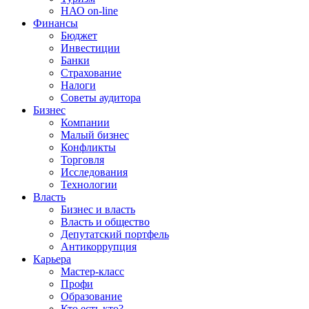
НАО on-line
Финансы
Бюджет
Инвестиции
Банки
Страхование
Налоги
Советы аудитора
Бизнес
Компании
Малый бизнес
Конфликты
Торговля
Исследования
Технологии
Власть
Бизнес и власть
Власть и общество
Депутатский портфель
Антикоррупция
Карьера
Мастер-класс
Профи
Образование
Кто есть кто?