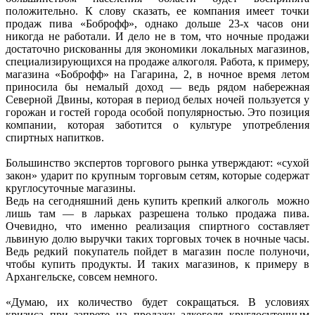
положительно. К слову сказать, ее компания имеет точки
продаж пива «Боброфф», однако дольше 23-х часов они
никогда не работали. И дело не в том, что ночные продажи
достаточно рискованны для экономики локальных магазинов,
специализирующихся на продаже алкоголя. Работа, к примеру,
магазина «Боброфф» на Гагарина, 2, в ночное время летом
приносила бы немалый доход — ведь рядом набережная
Северной Двины, которая в период белых ночей пользуется у
горожан и гостей города особой популярностью. Это позиция
компании, которая заботится о культуре употребления
спиртных напитков.
Большинство экспертов торгового рынка утверждают: «сухой
закон» ударит по крупным торговым сетям, которые содержат
круглосуточные магазины.
Ведь на сегодняшний день купить крепкий алкоголь можно
лишь там — в ларьках разрешена только продажа пива.
Очевидно, что именно реализация спиртного составляет
львиную долю выручки таких торговых точек в ночные часы.
Ведь редкий покупатель пойдет в магазин после полуночи,
чтобы купить продукты. И таких магазинов, к примеру в
Архангельске, совсем немного.
«Думаю, их количество будет сокращаться. В условиях
кризиса при запрете на продажу алкоголя круглосуточным