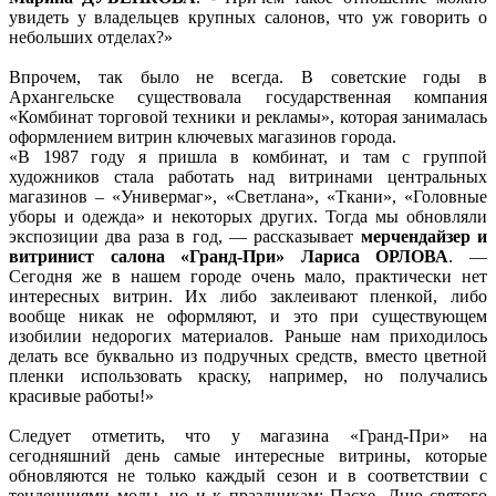
увидеть у владельцев крупных салонов, что уж говорить о
небольших отделах?»
Впрочем, так было не всегда. В советские годы в
Архангельске существовала государственная компания
«Комбинат торговой техники и рекламы», которая занималась
оформлением витрин ключевых магазинов города.
«В 1987 году я пришла в комбинат, и там с группой
художников стала работать над витринами центральных
магазинов – «Универмаг», «Светлана», «Ткани», «Головные
уборы и одежда» и некоторых других. Тогда мы обновляли
экспозиции два раза в год, — рассказывает
мерчендайзер и
витринист салона «Гранд-При» Лариса ОРЛОВА
. —
Сегодня же в нашем городе очень мало, практически нет
интересных витрин. Их либо заклеивают пленкой, либо
вообще никак не оформляют, и это при существующем
изобилии недорогих материалов. Раньше нам приходилось
делать все буквально из подручных средств, вместо цветной
пленки использовать краску, например, но получались
красивые работы!»
Следует отметить, что у магазина «Гранд-При» на
сегодняшний день самые интересные витрины, которые
обновляются не только каждый сезон и в соответствии с
тенденциями моды, но и к праздникам: Пасхе, Дню святого