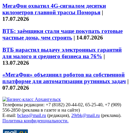
МегаФон охватил 4G-сигналом десятки
километров главной трассы Поморья
|
17.07.2026
ВТБ: заёмщики стали чаще покупать готовые
частные дома, чем строить
|
14.07.2026
ВТБ нарастил выдачу электронных гарантий
для малого и среднего бизнеса на 76%
|
13.07.2026
«МегаФон» объединил роботов на собственной
платформе для автоматизации рутинных задач
|
07.07.2026
Телефоны редакции: +7 (8182) 20-44-02, 65-25-40, +7 (909)
556-2850 (реклама в газете и на сайте)
E-mail:
bclass@mail.ru
(редакция),
29rbk@mail.ru
(реклама).
Политика конфиденциальности.