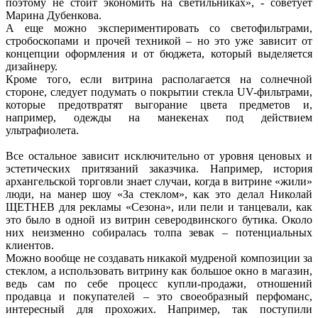
поэтому не стоит экономить на светильниках», - советует
Марина Дубенкова.
А еще можно экспериментировать со светофильтрами,
стробоскопами и прочей техникой – но это уже зависит от
концепции оформления и от бюджета, который выделяется
дизайнеру.
Кроме того, если витрина располагается на солнечной
стороне, следует подумать о покрытии стекла UV-фильтрами,
которые предотвратят выгорание цвета предметов и,
например, одежды на манекенах под действием
ультрафиолета.
Все остальное зависит исключительно от уровня ценовых и
эстетических притязаний заказчика. Например, история
архангельской торговли знает случаи, когда в витрине «жили»
люди, на манер шоу «За стеклом», как это делал Николай
ЩЕТНЕВ для рекламы «Сезона», или пели и танцевали, как
это было в одной из витрин северодвинского бутика. Около
них неизменно собиралась толпа зевак – потенциальных
клиентов.
Можно вообще не создавать никакой мудреной композиции за
стеклом, а использовать витрину как большое окно в магазин,
ведь сам по себе процесс купли-продажи, отношений
продавца и покупателей – это своеобразный перфоманс,
интересный для прохожих. Например, так поступили