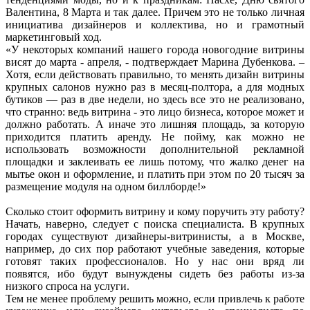
Валентина, 8 Марта и так далее. Причем это не только личная
инициатива дизайнеров и коллектива, но и грамотный
маркетинговый ход.
«У некоторых компаний нашего города новогодние витрины
висят до марта - апреля, - подтверждает Марина Дубенкова. –
Хотя, если действовать правильно, то менять дизайн витрины
крупных салонов нужно раз в месяц-полтора, а для модных
бутиков — раз в две недели, но здесь все это не реализовано,
что странно: ведь витрина - это лицо бизнеса, которое может и
должно работать. А иначе это лишняя площадь, за которую
приходится платить аренду. Не пойму, как можно не
использовать возможности дополнительной рекламной
площадки и заклеивать ее лишь потому, что жалко денег на
мытье окон и оформление, и платить при этом по 20 тысяч за
размещение модуля на одном биллборде!»
Сколько стоит оформить витрину и кому поручить эту работу?
Начать, наверно, следует с поиска специалиста. В крупных
городах существуют дизайнеры-витринисты, а в Москве,
например, до сих пор работают учебные заведения, которые
готовят таких профессионалов. Но у нас они вряд ли
появятся, ибо будут вынуждены сидеть без работы из-за
низкого спроса на услуги.
Тем не менее проблему решить можно, если привлечь к работе