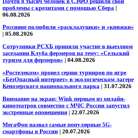
Почти 8 тысяч человек в СЗФО решили свои
проблемы с кредитами с помощью Сбера
|
06.08.2026
Россияне полюбили «раскладушки» и «книжки»
|
05.08.2026
Сотрудники РСХБ приняли участие в выездном
заседании Клуба фермеров на тему: «Сельский
туризм для фермеров»
|
04.08.2026
«Ростелеком» провел серию турниров по игре
«БезОпасный интернет» в экологическом лагере
Кенозерского национального парка
|
31.07.2026
Внимание на экран: Wink первым из онлайн-
кинотеатров совместно с МЧС России запустил
экстренные оповещения
|
22.07.2026
МегаФон назвал самые популярные 5G-
смартфоны в России
|
20.07.2026