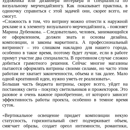
художника или дизайнера интерьера и специалиста по
визуальному мерчендайзингу. Как показывает практика, в
одиночку справиться с этой задачей они, скорее всего, не
смогут.
«Сложность в том, что витрину можно отнести к наружной
рекламе и к элементу визуального мерчендайзинга, - поясняет
Марина Дубенкова. – Следовательно, человек, занимающийся
ее оформлением, должен знать и основы дизайна,
композиции, и законы маркетинга. А профессиональный
витринист – это слишком накладно для нашего города,
особенно в такое время, поэтому будет лучше, если в работе
примут участие два специалиста. В противном случае сложно
добиться грамотного решения. Сейчас многие магазины
пытаются оформлять витрины своими силами, но часто этим
работам не хватает законченности, объема и так далее. Мало
одной креативной идеи, нужно уметь ее реализовать».
Большая часть бюджета витрины, скорее всего, уйдет на
постановку света – покупку светильников и прожекторов. Это
разовое и очень важное приобретение, от которого зависит
эффективность работы проекта, особенно в темное время
суток.
«Вертикальное освещение придает композиции некую
статусность, горизонтальный свет подчеркивает объем,
смягчает образы, создает ореол интимности, романтики,