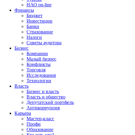
НАО on-line
Финансы
Бюджет
Инвестиции
Банки
Страхование
Налоги
Советы аудитора
Бизнес
Компании
Малый бизнес
Конфликты
Торговля
Исследования
Технологии
Власть
Бизнес и власть
Власть и общество
Депутатский портфель
Антикоррупция
Карьера
Мастер-класс
Профи
Образование
Кто есть кто?