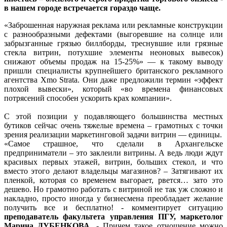
в нашем городе встречается гораздо чаще.
«Заброшенная наружная реклама или рекламные конструкции
с разнообразными дефектами (выгоревшие на солнце или
забрызганные грязью биллборды, треснувшие или грязные
стекла витрин, потухшие элементы неоновых вывесок)
снижают объемы продаж на 15-25%» — к такому выводу
пришли специалисты крупнейшего британского рекламного
агентства Xmo Strata. Они даже предложили термин «эффект
плохой вывески», который «во времена финансовых
потрясений способен ускорить крах компании».
С этой позиции у подавляющего большинства местных
бутиков сейчас очень тяжелые времена – грамотных с точки
зрения реализации маркетинговой задачи витрин — единицы.
«Самое страшное, что сделали в Архангельске
предприниматели – это заклеили витрины. А ведь люди ждут
красивых первых этажей, витрин, больших стекол, и что
вместо этого делают владельцы магазинов? – Затягивают их
пленкой, которая со временем выгорает, рвется… зато это
дешево. Но грамотно работать с витриной не так уж сложно и
накладно, просто иногда у бизнесмена преобладает желание
получить все и бесплатно! - комментирует ситуацию
преподаватель факультета управления ПГУ, маркетолог
Марина ДУБЕНКОВА
. - Причем такое отношение можно