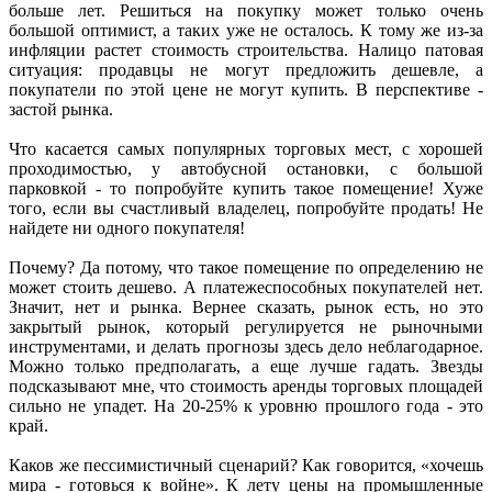
больше лет. Решиться на покупку может только очень
большой оптимист, а таких уже не осталось. К тому же из-за
инфляции растет стоимость строительства. Налицо патовая
ситуация: продавцы не могут предложить дешевле, а
покупатели по этой цене не могут купить. В перспективе -
застой рынка.
Что касается самых популярных торговых мест, с хорошей
проходимостью, у автобусной остановки, с большой
парковкой - то попробуйте купить такое помещение! Хуже
того, если вы счастливый владелец, попробуйте продать! Не
найдете ни одного покупателя!
Почему? Да потому, что такое помещение по определению не
может стоить дешево. А платежеспособных покупателей нет.
Значит, нет и рынка. Вернее сказать, рынок есть, но это
закрытый рынок, который регулируется не рыночными
инструментами, и делать прогнозы здесь дело неблагодарное.
Можно только предполагать, а еще лучше гадать. Звезды
подсказывают мне, что стоимость аренды торговых площадей
сильно не упадет. На 20-25% к уровню прошлого года - это
край.
Каков же пессимистичный сценарий? Как говорится, «хочешь
мира - готовься к войне». К лету цены на промышленные