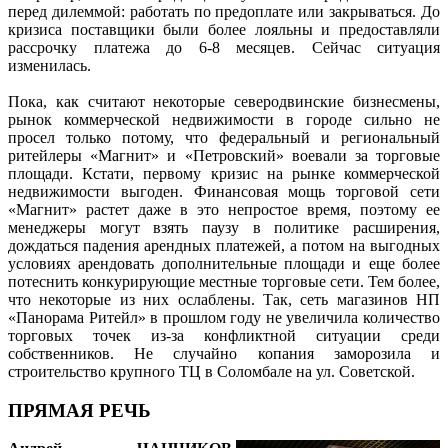
перед дилеммой: работать по предоплате или закрываться. До
кризиса поставщики были более лояльны и предоставляли
рассрочку платежа до 6-8 месяцев. Сейчас ситуация
изменилась.
Пока, как считают некоторые северодвинские бизнесмены,
рынок коммерческой недвижимости в городе сильно не
просел только потому, что федеральный и региональный
ритейлеры «Магнит» и «Петровский» воевали за торговые
площади. Кстати, первому кризис на рынке коммерческой
недвижимости выгоден. Финансовая мощь торговой сети
«Магнит» растет даже в это непростое время, поэтому ее
менеджеры могут взять паузу в политике расширения,
дождаться падения арендных платежей, а потом на выгодных
условиях арендовать дополнительные площади и еще более
потеснить конкурирующие местные торговые сети. Тем более,
что некоторые из них ослаблены. Так, сеть магазинов НП
«Панорама Ритейл» в прошлом году не увеличила количество
торговых точек из-за конфликтной ситуации среди
собственников. Не случайно копания заморозила и
строительство крупного ТЦ в Соломбале на ул. Советской.
ПРЯМАЯ РЕЧЬ