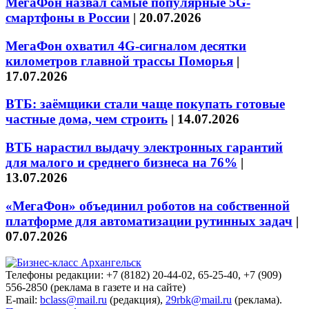
МегаФон назвал самые популярные 5G-
смартфоны в России
|
20.07.2026
МегаФон охватил 4G-сигналом десятки
километров главной трассы Поморья
|
17.07.2026
ВТБ: заёмщики стали чаще покупать готовые
частные дома, чем строить
|
14.07.2026
ВТБ нарастил выдачу электронных гарантий
для малого и среднего бизнеса на 76%
|
13.07.2026
«МегаФон» объединил роботов на собственной
платформе для автоматизации рутинных задач
|
07.07.2026
Телефоны редакции: +7 (8182) 20-44-02, 65-25-40, +7 (909)
556-2850 (реклама в газете и на сайте)
E-mail:
bclass@mail.ru
(редакция),
29rbk@mail.ru
(реклама).