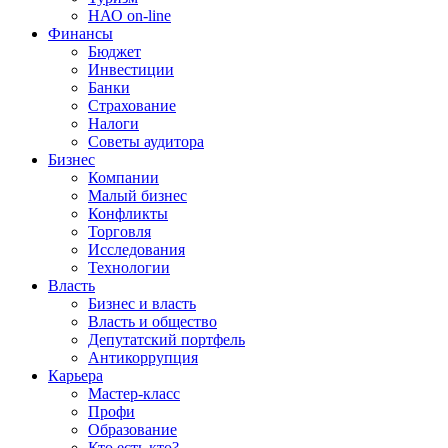
НАО on-line
Финансы
Бюджет
Инвестиции
Банки
Страхование
Налоги
Советы аудитора
Бизнес
Компании
Малый бизнес
Конфликты
Торговля
Исследования
Технологии
Власть
Бизнес и власть
Власть и общество
Депутатский портфель
Антикоррупция
Карьера
Мастер-класс
Профи
Образование
Кто есть кто?