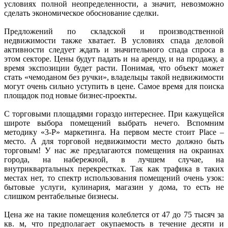
условиях полной неопределенности, а значит, невозможно
сделать экономическое обоснование сделки.
Предложений по складской и производственной
недвижимости также хватает. В условиях спада деловой
активности следует ждать и значительного спада спроса в
этом секторе. Цены будут падать и на аренду, и на продажу, а
время экспозиции будет расти. Понимая, что объект может
стать «чемоданом без ручки», владельцы такой недвижимости
могут очень сильно уступить в цене. Самое время для поиска
площадок под новые бизнес-проекты.
С торговыми площадями гораздо интереснее. При кажущейся
широте выбора помещений выбрать нечего. Вспомним
методику «3-P» маркетинга. На первом месте стоит Place –
место. А для торговой недвижимости место должно быть
торговым! У нас же предлагаются помещения на окраинах
города, на набережной, в лучшем случае, на
внутриквартальных перекрестках. Так как трафика в таких
местах нет, то спектр использования помещений очень узок:
бытовые услуги, кулинария, магазин у дома, то есть не
слишком рентабельные бизнесы.
Цена же на такие помещения колеблется от 47 до 75 тысяч за
кв. м, что предполагает окупаемость в течение десяти и