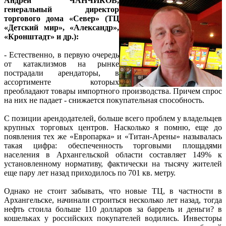
Андрей ЧАНЧИКОВ,
генеральный директор
торгового дома «Север» (ТЦ
«Детский мир», «Александр»,
«Кронштадт» и др.):
- Естественно, в первую очередь
от катаклизмов на рынке
пострадали арендаторы, в
ассортименте которых
преобладают товары импортного производства. Причем спрос
на них не падает - снижается покупательная способность.
С позиции арендодателей, больше всего проблем у владельцев
крупных торговых центров. Насколько я помню, еще до
появления тех же «Европарка» и «Титан-Арены» называлась
такая цифра: обеспеченность торговыми площадями
населения в Архангельской области составляет 149% к
установленному нормативу, фактически на тысячу жителей
еще пару лет назад приходилось по 701 кв. метру.
Однако не стоит забывать, что новые ТЦ, в частности в
Архангельске, начинали строиться несколько лет назад, тогда
нефть стоила больше 110 долларов за баррель и деньги? в
кошельках у российских покупателей водились. Инвесторы