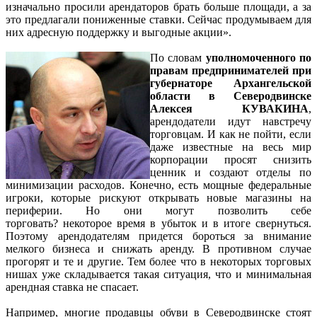
изначально просили арендаторов брать больше площади, а за
это предлагали пониженные ставки. Сейчас продумываем для
них адресную поддержку и выгодные акции».
По словам
уполномоченного по
правам предпринимателей при
губернаторе Архангельской
области в Северодвинске
Алексея КУВАКИНА
,
арендодатели идут навстречу
торговцам. И как не пойти, если
даже известные на весь мир
корпорации просят снизить
ценник и создают отделы по
минимизации расходов. Конечно, есть мощные федеральные
игроки, которые рискуют открывать новые магазины на
периферии. Но они могут позволить себе
торговать? некоторое время в убыток и в итоге свернуться.
Поэтому арендодателям придется бороться за внимание
мелкого бизнеса и снижать аренду. В противном случае
прогорят и те и другие. Тем более что в некоторых торговых
нишах уже складывается такая ситуация, что и минимальная
арендная ставка не спасает.
Например, многие продавцы обуви в Северодвинске стоят