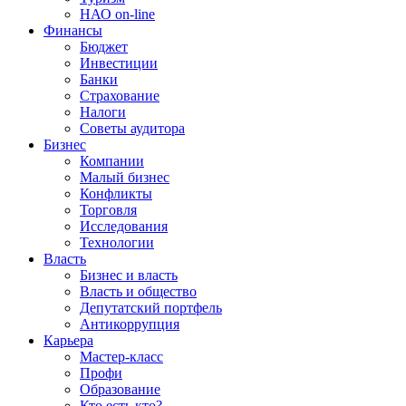
НАО on-line
Финансы
Бюджет
Инвестиции
Банки
Страхование
Налоги
Советы аудитора
Бизнес
Компании
Малый бизнес
Конфликты
Торговля
Исследования
Технологии
Власть
Бизнес и власть
Власть и общество
Депутатский портфель
Антикоррупция
Карьера
Мастер-класс
Профи
Образование
Кто есть кто?