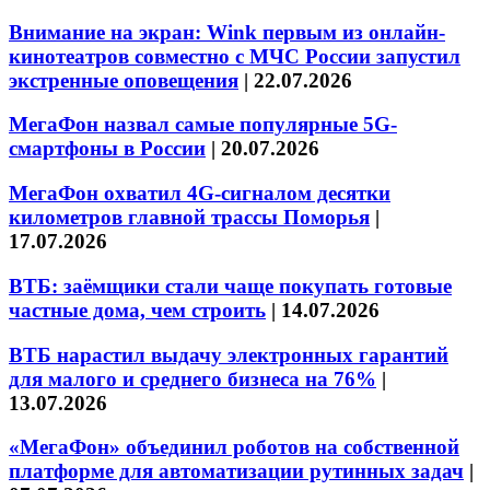
Внимание на экран: Wink первым из онлайн-
кинотеатров совместно с МЧС России запустил
экстренные оповещения
|
22.07.2026
МегаФон назвал самые популярные 5G-
смартфоны в России
|
20.07.2026
МегаФон охватил 4G-сигналом десятки
километров главной трассы Поморья
|
17.07.2026
ВТБ: заёмщики стали чаще покупать готовые
частные дома, чем строить
|
14.07.2026
ВТБ нарастил выдачу электронных гарантий
для малого и среднего бизнеса на 76%
|
13.07.2026
«МегаФон» объединил роботов на собственной
платформе для автоматизации рутинных задач
|