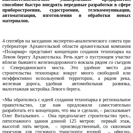
способное быстро внедрять передовые разработки в сфере
приборостроения, судостроения, телекоммуникации,
автоматизации, изготовления и обработки новых
материалов.
4 сентября на заседании экспертно-аналитического совета при
губернаторе Архангельской области архангельская компания
«Полармар» представит концепцию создания технопарка на
Левом берегу Архангельска. Речь идет о пустующем участке
вблизи бывшего железнодорожного вокзала рядом со съездом
с Северодвинского моста. Это удобное место для
строительства технопарка: вокруг много свободной или
неэффективно используемой территории, а рядом река,
железная дорога, удобная автомобильная развязка,
малоэтажная застройка Левого берега.
«Мы обратились с идеей создания технопарка в региональное
правительство, где нам предложили самостоятельно
разработать его концепцию, что мы и сделали, – рассказывает
Олег Витальевич. – Она предполагает строительство трех-,
пятиэтажного здания длиной 125 метров: первый этаж,
высотой пять метров, – производственный, со сквозным
проездом для грузового транспорта; второй – офисно-