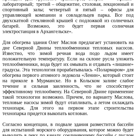
лабораторный; третий – общежитие, столовая, лекционный и
спортивный залы; четвертый и пятый – офисы для
управляющей компании и совладельцев парка. Все под
двухскатной стеклянной крышей с подложкой из солнечных
батарей. Возможно, это будет первая солнечная
электростанция в Архангельске».
Для обогрева здания Олег Маслов предлагает установить на
дне Северной Двины теплообменники тепловых насосов.
Известно, что зимой речная вода подо льдом имеет
положительную температуру. Если на склоне русла уложить
теплообменники, вода будет их омывать и отдавать «лишние»
градусы. Эта технология прорабатывалась «Полармаром» для
обогрева первого атомного ледокола «Ленин», который стоит
на приколе в Мурманске. Но в Кольском заливе слабое
течение и сильная заиленность, что не способствует
эффективному теплообмену. На Северной Двине применение
такой технологии возможно. Причем, по варианту Маслова,
тепловые насосы зимой будут отапливать, а летом охлаждать
технопарк. Для этого на первом этапе строительства
технопарка придется выкопать котлован.
Согласно концепции, в подвале здания разместится бассейн
для испытаний морского оборудования, которое можно будет
выводить в реку по каналу, соединяющему бассейн с руслом