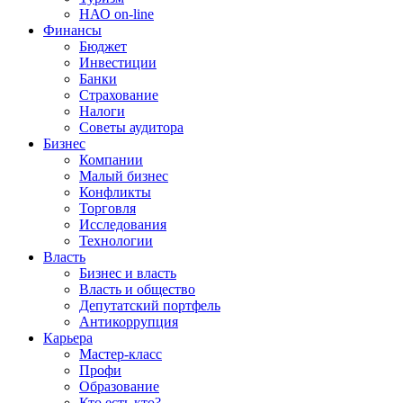
НАО on-line
Финансы
Бюджет
Инвестиции
Банки
Страхование
Налоги
Советы аудитора
Бизнес
Компании
Малый бизнес
Конфликты
Торговля
Исследования
Технологии
Власть
Бизнес и власть
Власть и общество
Депутатский портфель
Антикоррупция
Карьера
Мастер-класс
Профи
Образование
Кто есть кто?