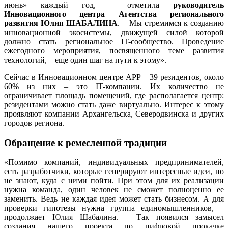
июнь» каждый год, – отметила
руководитель
Инновационного центра Агентства регионального
развития Юлия ШАБАЛИНА
. – Мы стремимся к созданию
инновационной экосистемы, движущей силой которой
должно стать региональное IT-сообщество. Проведение
ежегодного мероприятия, посвященного теме развития
технологий, – еще один шаг на пути к этому».
Сейчас в Инновационном центре АРР – 39 резидентов, около
60% из них – это IT-компании. Их количество не
ограничивает площадь помещений, где располагается центр:
резидентами можно стать даже виртуально. Интерес к этому
проявляют компании Архангельска, Северодвинска и других
городов региона.
Обращение к ремесленной традиции
«Помимо компаний, индивидуальных предпринимателей,
есть разработчики, которые генерируют интересные идеи, но
не знают, куда с ними пойти. При этом для их реализации
нужна команда, один человек не сможет полноценно ее
заменить. Ведь не каждая идея может стать бизнесом. А для
проверки гипотезы нужна группа единомышленников, –
продолжает Юлия Шабалина. – Так появился замысел
создания нашего проекта по цифровой прокачке