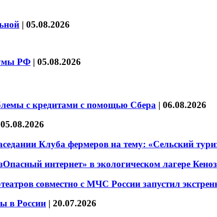
льной
|
05.08.2026
думы РФ
|
05.08.2026
блемы с кредитами с помощью Сбера
|
06.08.2026
|
05.08.2026
седании Клуба фермеров на тему: «Сельский тури
езОпасный интернет» в экологическом лагере Кено
театров совместно с МЧС России запустил экстре
ы в России
|
20.07.2026