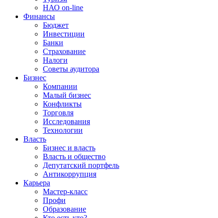
НАО on-line
Финансы
Бюджет
Инвестиции
Банки
Страхование
Налоги
Советы аудитора
Бизнес
Компании
Малый бизнес
Конфликты
Торговля
Исследования
Технологии
Власть
Бизнес и власть
Власть и общество
Депутатский портфель
Антикоррупция
Карьера
Мастер-класс
Профи
Образование
Кто есть кто?