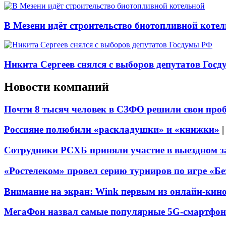
В Мезени идёт строительство биотопливной коте
Никита Сергеев снялся с выборов депутатов Гос
Новости компаний
Почти 8 тысяч человек в СЗФО решили свои про
Россияне полюбили «раскладушки» и «книжки»
Сотрудники РСХБ приняли участие в выездном за
«Ростелеком» провел серию турниров по игре «Б
Внимание на экран: Wink первым из онлайн-кино
МегаФон назвал самые популярные 5G-смартфон