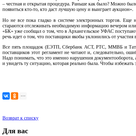
– честная и открытая процедура. Раньше как было? Можно было 
появиться кто-то, кто даст лучшую цену и выиграет аукцион».
Но не все пока гладко в системе электронных торгов. Еще 
стараются отслеживать необходимую информацию вечером или д
«БК» уже сообщал о том, что в Архангельское УФАС поступаю
речь идет о том, что поставщики якобы уклонились от участия
Все пять площадок (ЕЭТП, Сбербанк АСТ, РТС, ММВБ и Татар
поставщиков этот регламент не читают и, следовательно, оши
Надо понимать, что это именно нарушения документооборота, 
и увидеть ту ситуацию, которая реально была. Чтобы избежать
Возврат к списку
Для вас