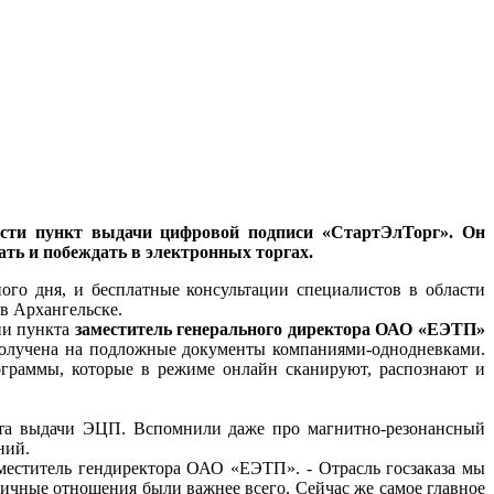
сти пункт выдачи цифровой подписи «СтартЭлТорг». Он
ать и побеждать в электронных торгах.
го дня, и бесплатные консультации специалистов в области
в Архангельске.
тии пункта
заместитель генерального директора ОАО «ЕЭТП»
получена на подложные документы компаниями-однодневками.
ограммы, которые в режиме онлайн сканируют, распознают и
кта выдачи ЭЦП. Вспомнили даже про магнитно-резонансный
ний.
аместитель гендиректора ОАО «ЕЭТП». - Отрасль госзаказа мы
 личные отношения были важнее всего. Сейчас же самое главное