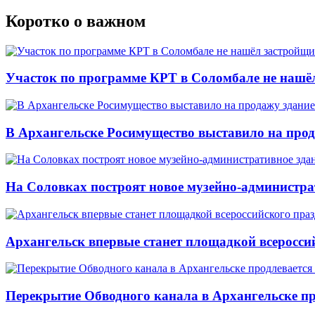
Коротко о важном
Участок по программе КРТ в Соломбале не нашё
В Архангельске Росимущество выставило на про
На Соловках построят новое музейно-администра
Архангельск впервые станет площадкой всеросси
Перекрытие Обводного канала в Архангельске про