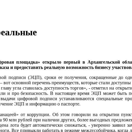
реальные
ровая площадка» открыло первый в Архангельской обла
аказа и предоставить реальную возможность бизнесу участвов
ой подписи (ЭЦП), сроки ее получения, сокращенные до одно
– вот основной перечень преимуществ, которые стали доступны 
главу угла ставилась доступность торгов», - отметил на откры
ыли и про безопасность. В настоящее время ЭЦП может быть 
е выдачи цифровой подписи устанавливаются специальные пр
лучение ЭЦП и информацию о паспорте.
анацеей» от коррупции. Об этом говорили на открытии пун
а 90 млн рублей при наличии других, более выгодных предложе
цена лота будет автоматически снижаться, - уверенно заявил з
на ноги. Все привыкли работать в режиме междусобойчика, когда