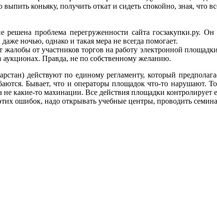
выпить коньяку, получить откат и сидеть спокойно, зная, что в
не решена проблема перегруженности сайта госзакупки.ру. Он 
аже ночью, однако и такая мера не всегда помогает.
т жалобы от участников торгов на работу электронной площадки
 в аукционах. Правда, не по собственному желанию.
стан) действуют по единому регламенту, который предполага
баются. Бывает, что и операторы площадок что-то нарушают. Т
а не какие-то махинации. Все действия площадки контролирует
 этих ошибок, надо открывать учебные центры, проводить семин