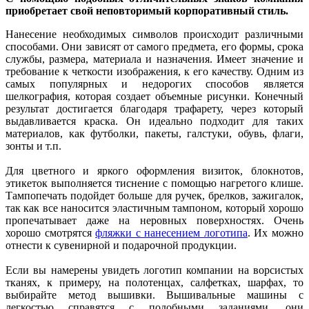
приобретает свой неповторимый корпоративный стиль.
Нанесение необходимых символов происходит различными
способами. Они зависят от самого предмета, его формы, срока
службы, размера, материала и назначения. Имеет значение и
требование к четкости изображения, к его качеству. Одним из
самых популярных и недорогих способов является
шелкография, которая создает объемные рисунки. Конечный
результат достигается благодаря трафарету, через который
выдавливается краска. Он идеально подходит для таких
материалов, как футболки, пакеты, галстуки, обувь, флаги,
зонты и т.п.
Для цветного и яркого оформления визиток, блокнотов,
этикеток выполняется тиснение с помощью нагретого клише.
Тампопечать подойдет больше для ручек, брелков, зажигалок,
так как все наносится эластичным тампоном, который хорошо
пропечатывает даже на неровных поверхностях. Очень
хорошо смотрятся
фляжки с нанесением логотипа
. Их можно
отнести к сувенирной и подарочной продукции.
Если вы намерены увидеть логотип компании на ворсистых
тканях, к примеру, на полотенцах, салфетках, шарфах, то
выбирайте метод вышивки. Вышивальные машины с
легкостью справятся с подобными заданиями, они