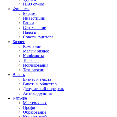
НАО on-line
Финансы
Бюджет
Инвестиции
Банки
Страхование
Налоги
Советы аудитора
Бизнес
Компании
Малый бизнес
Конфликты
Торговля
Исследования
Технологии
Власть
Бизнес и власть
Власть и общество
Депутатский портфель
Антикоррупция
Карьера
Мастер-класс
Профи
Образование
Кто есть кто?