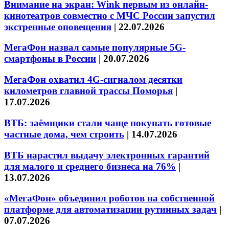
Внимание на экран: Wink первым из онлайн-
кинотеатров совместно с МЧС России запустил
экстренные оповещения
|
22.07.2026
МегаФон назвал самые популярные 5G-
смартфоны в России
|
20.07.2026
МегаФон охватил 4G-сигналом десятки
километров главной трассы Поморья
|
17.07.2026
ВТБ: заёмщики стали чаще покупать готовые
частные дома, чем строить
|
14.07.2026
ВТБ нарастил выдачу электронных гарантий
для малого и среднего бизнеса на 76%
|
13.07.2026
«МегаФон» объединил роботов на собственной
платформе для автоматизации рутинных задач
|
07.07.2026