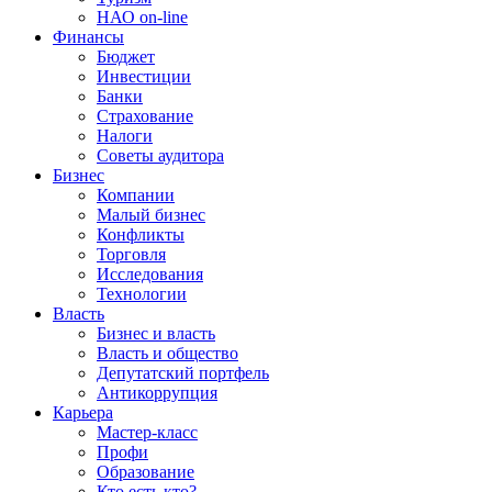
НАО on-line
Финансы
Бюджет
Инвестиции
Банки
Страхование
Налоги
Советы аудитора
Бизнес
Компании
Малый бизнес
Конфликты
Торговля
Исследования
Технологии
Власть
Бизнес и власть
Власть и общество
Депутатский портфель
Антикоррупция
Карьера
Мастер-класс
Профи
Образование
Кто есть кто?