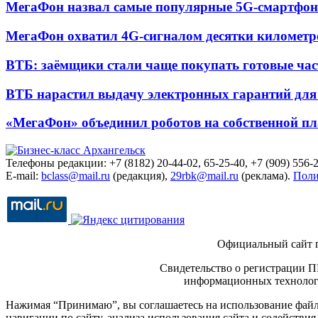
МегаФон назвал самые популярные 5G-смартфон
МегаФон охватил 4G-сигналом десятки километр
ВТБ: заёмщики стали чаще покупать готовые час
ВТБ нарастил выдачу электронных гарантий для 
«МегаФон» объединил роботов на собственной п
Телефоны редакции: +7 (8182) 20-44-02, 65-25-40, +7 (909) 556-2
E-mail:
bclass@mail.ru
(редакция),
29rbk@mail.ru
(реклама).
Поли
Официальный сайт 
Свидетельство о регистрации П
информационных технологи
Нажимая “Принимаю”, вы соглашаетесь на использование файло
навигации по сайту, анализа использования сайта и содейств