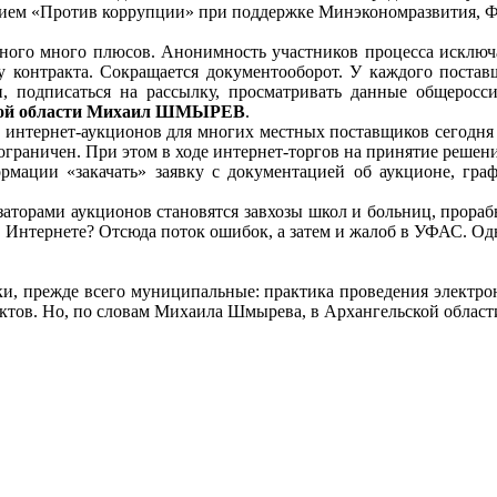
ием «Против коррупции» при поддержке Минэкономразвития, Ф
ного много плюсов. Анонимность участников процесса исключ
у контракта. Сокращается документооборот. У каждого постав
и, подписаться на рассылку, просматривать данные общеросс
ьской области Михаил ШМЫРЕВ
.
 интернет-аукционов для многих местных поставщиков сегодня 
ограничен. При этом в ходе интернет-торгов на принятие решени
рмации «закачать» заявку с документацией об аукционе, гра
аторами аукционов становятся завхозы школ и больниц, прорабы
их в Интернете? Отсюда поток ошибок, а затем и жалоб в УФАС. 
ики, прежде всего муниципальные: практика проведения электро
тов. Но, по словам Михаила Шмырева, в Архангельской области