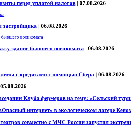
изиты перед уплатой налогов
|
07.08.2026
л застройщика
|
06.08.2026
дажу здание бывшего военкомата
|
06.08.2026
блемы с кредитами с помощью Сбера
|
06.08.2026
|
05.08.2026
седании Клуба фермеров на тему: «Сельский тури
езОпасный интернет» в экологическом лагере Кено
театров совместно с МЧС России запустил экстре