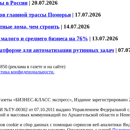
ы в России
|
20.07.2026
ов главной трассы Поморья
|
17.07.2026
тные дома, чем строить
|
14.07.2026
малого и среднего бизнеса на 76%
|
13.07.2026
латформе для автоматизации рутинных задач
|
07.0
850 (реклама в газете и на сайте)
тика конфиденциальности.
газеты «БИЗНЕС-КЛАСС экспресс»
.
Издание зарегистрировано 2
И №ТУ-00302 от 07.10.2011 выдано Управлением Федеральной сл
й и массовых коммуникаций по Архангельской области и Нен
в cookie и сбор данных с помощью сервисов веб аналитики Янде
ия нашим маркетинговым усилиям. Ознакомьтесь с нашей
Политик