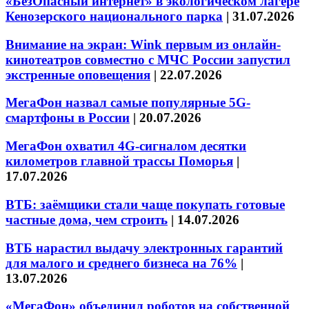
«БезОпасный интернет» в экологическом лагере
Кенозерского национального парка
|
31.07.2026
Внимание на экран: Wink первым из онлайн-
кинотеатров совместно с МЧС России запустил
экстренные оповещения
|
22.07.2026
МегаФон назвал самые популярные 5G-
смартфоны в России
|
20.07.2026
МегаФон охватил 4G-сигналом десятки
километров главной трассы Поморья
|
17.07.2026
ВТБ: заёмщики стали чаще покупать готовые
частные дома, чем строить
|
14.07.2026
ВТБ нарастил выдачу электронных гарантий
для малого и среднего бизнеса на 76%
|
13.07.2026
«МегаФон» объединил роботов на собственной