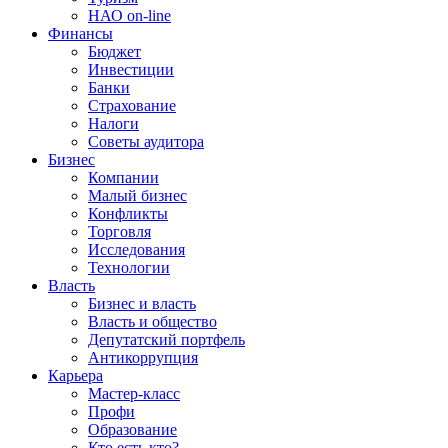
НАО on-line
Финансы
Бюджет
Инвестиции
Банки
Страхование
Налоги
Советы аудитора
Бизнес
Компании
Малый бизнес
Конфликты
Торговля
Исследования
Технологии
Власть
Бизнес и власть
Власть и общество
Депутатский портфель
Антикоррупция
Карьера
Мастер-класс
Профи
Образование
Кто есть кто?