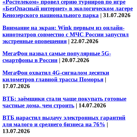
«Ростелеком» провел серию турниров по игре
«БезОпасный интернет» в экологическом лагере
Кенозерского национального парка
|
31.07.2026
Внимание на экран: Wink первым из онлайн-
кинотеатров совместно с МЧС России запустил
экстренные оповещения
|
22.07.2026
МегаФон назвал самые популярные 5G-
смартфоны в России
|
20.07.2026
МегаФон охватил 4G-сигналом десятки
километров главной трассы Поморья
|
17.07.2026
ВТБ: заёмщики стали чаще покупать готовые
частные дома, чем строить
|
14.07.2026
ВТБ нарастил выдачу электронных гарантий
для малого и среднего бизнеса на 76%
|
13.07.2026