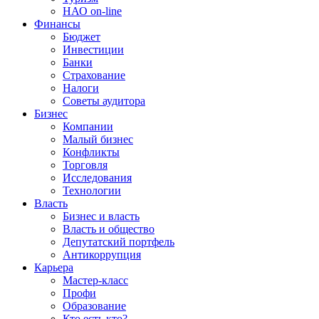
НАО on-line
Финансы
Бюджет
Инвестиции
Банки
Страхование
Налоги
Советы аудитора
Бизнес
Компании
Малый бизнес
Конфликты
Торговля
Исследования
Технологии
Власть
Бизнес и власть
Власть и общество
Депутатский портфель
Антикоррупция
Карьера
Мастер-класс
Профи
Образование
Кто есть кто?