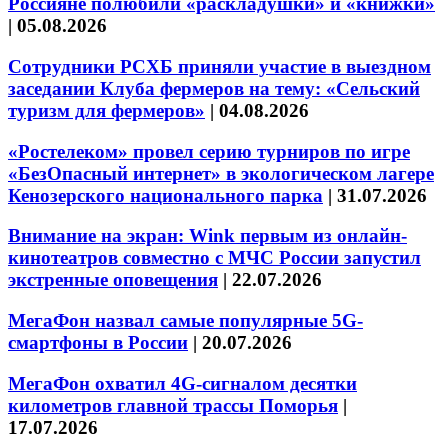
Россияне полюбили «раскладушки» и «книжки»
|
05.08.2026
Сотрудники РСХБ приняли участие в выездном
заседании Клуба фермеров на тему: «Сельский
туризм для фермеров»
|
04.08.2026
«Ростелеком» провел серию турниров по игре
«БезОпасный интернет» в экологическом лагере
Кенозерского национального парка
|
31.07.2026
Внимание на экран: Wink первым из онлайн-
кинотеатров совместно с МЧС России запустил
экстренные оповещения
|
22.07.2026
МегаФон назвал самые популярные 5G-
смартфоны в России
|
20.07.2026
МегаФон охватил 4G-сигналом десятки
километров главной трассы Поморья
|
17.07.2026