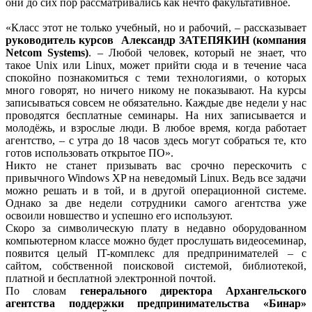
они до сих пор рассматривались как нечто факультативное.
«Класс этот не только учебный, но и рабочий, – рассказывает
руководитель курсов Александр ЗАТЕПЯКИН (компания
Netcom Systems)
. – Любой человек, который не знает, что
такое Unix или Linux, может прийти сюда и в течение часа
спокойно познакомиться с теми технологиями, о которых
много говорят, но ничего никому не показывают. На курсы
записываться совсем не обязательно. Каждые две недели у нас
проводятся бесплатные семинары. На них записывается и
молодёжь, и взрослые люди. В любое время, когда работает
агентство, – с утра до 18 часов здесь могут собраться те, кто
готов использовать открытое ПО».
Никто не станет призывать вас срочно перескочить с
привычного Windows XP на неведомый Linux. Ведь все задачи
можно решать и в той, и в другой операционной системе.
Однако за две недели сотрудники самого агентства уже
освоили новшество и успешно его используют.
Скоро за символическую плату в недавно оборудованном
компьютерном классе можно будет прослушать видеосеминар,
появится целый IT-комплекс для предпринимателей – с
сайтом, собственной поисковой системой, библиотекой,
платной и бесплатной электронной почтой.
По словам
генерального директора Архангельского
агентства поддержки предпринимательства «Бинар»