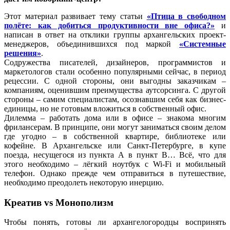
Этот материал развивает тему статьи
«Птица в свободном
полёте: как добиться продуктивности вне офиса?»
и
написан в ответ на отклики группы архангельских проект-
менеджеров, объединившихся под маркой
«Системные
решения»
.
Содружества писателей, дизайнеров, программистов и
маркетологов стали особенно популярными сейчас, в период
рецессии. С одной стороны, они выгодны заказчикам –
компаниям, оценившим преимущества аутсорсинга. С другой
стороны – самим специалистам, осознавшим себя как бизнес-
единицы, но не готовым вложиться в собственный офис.
Дилемма – работать дома или в офисе – знакома многим
фрилансерам. В принципе, они могут заниматься своим делом
где угодно – в собственной квартире, библиотеке или
кофейне. В Архангельске или Санкт-Петербурге, в купе
поезда, несущегося из пункта А в пункт В… Всё, что для
этого необходимо – лёгкий ноутбук с Wi-Fi и мобильный
телефон. Однако прежде чем отправиться в путешествие,
необходимо преодолеть некоторую инерцию.
Креатив vs Монополизм
Чтобы понять, готовы ли архангелогородцы воспринять