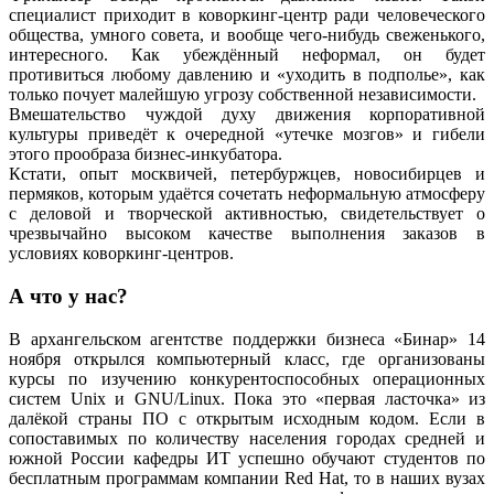
специалист приходит в коворкинг-центр ради человеческого
общества, умного совета, и вообще чего-нибудь свеженького,
интересного. Как убеждённый неформал, он будет
противиться любому давлению и «уходить в подполье», как
только почует малейшую угрозу собственной независимости.
Вмешательство чуждой духу движения корпоративной
культуры приведёт к очередной «утечке мозгов» и гибели
этого прообраза бизнес-инкубатора.
Кстати, опыт москвичей, петербуржцев, новосибирцев и
пермяков, которым удаётся сочетать неформальную атмосферу
с деловой и творческой активностью, свидетельствует о
чрезвычайно высоком качестве выполнения заказов в
условиях коворкинг-центров.
А что у нас?
В архангельском агентстве поддержки бизнеса «Бинар» 14
ноября открылся компьютерный класс, где организованы
курсы по изучению конкурентоспособных операционных
систем Unix и GNU/Linux. Пока это «первая ласточка» из
далёкой страны ПО с открытым исходным кодом. Если в
сопоставимых по количеству населения городах средней и
южной России кафедры ИТ успешно обучают студентов по
бесплатным программам компании Red Hat, то в наших вузах