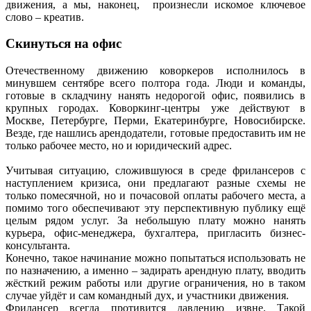
движения, а мы, наконец, произнесли искомое ключевое
слово – креатив.
Скинуться на офис
Отечественному движению коворкеров исполнилось в
минувшем сентябре всего полтора года. Люди и команды,
готовые в складчину нанять недорогой офис, появились в
крупных городах. Коворкинг-центры уже действуют в
Москве, Петербурге, Перми, Екатеринбурге, Новосибирске.
Везде, где нашлись арендодатели, готовые предоставить им не
только рабочее место, но и юридический адрес.
Учитывая ситуацию, сложившуюся в среде фрилансеров с
наступлением кризиса, они предлагают разные схемы не
только помесячной, но и почасовой оплаты рабочего места, а
помимо того обеспечивают эту перспективную публику ещё
целым рядом услуг. За небольшую плату можно нанять
курьера, офис-менеджера, бухгалтера, пригласить бизнес-
консультанта.
Конечно, такое начинание можно попытаться использовать не
по назначению, а именно – задирать арендную плату, вводить
жёсткий режим работы или другие ограничения, но в таком
случае уйдёт и сам командный дух, и участники движения.
Фрилансер всегда противится давлению извне. Такой