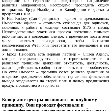
коворкинг как серьёзное и плодотворное направление
развития микробизнеса, необходимо проследить судьбу
инициативы Брэда Ньюберга – в Калифорнии и далеко за
пределами США.
В Hat Factory (Сан-Франциско) – одном из арендованных
Ньюбергом офисов – стоимость субаренды для одиночек,
склонных к работе в команде, составляет $175 в месяц.
Непосредственные участники проекта постоянно снимают
рабочие места в коворкинг-центре, а временные посетители
могут являться эпизодически, чтобы бесплатно
воспользоваться Wi-Fi или превратить это помещение в зал
для совещания.
У Брэда Ньюберга есть верный партнёр – Citizen Agency,
которое специализируется на интернет-консалтинге и
развивает принципы движения: открытость, доступность,
желание действовать сообща и готовность жить в сообществе.
По сути Ньюберг – преемник более раннего движения за
открытое программное обеспечение, где личная финансовая
выгода отодвигается на второй план в пользу продвижения
продукта совместного творчества.
Коворкинг-центры возникают по клубному
принципу. Они проводят фестивали и
телеконференции, поддерживают онлайн-связи с