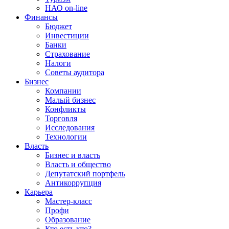
НАО on-line
Финансы
Бюджет
Инвестиции
Банки
Страхование
Налоги
Советы аудитора
Бизнес
Компании
Малый бизнес
Конфликты
Торговля
Исследования
Технологии
Власть
Бизнес и власть
Власть и общество
Депутатский портфель
Антикоррупция
Карьера
Мастер-класс
Профи
Образование
Кто есть кто?