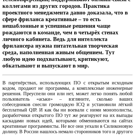
коллегами из других городов. Практика
проектного менеджмента давно доказала, что в
сфере фриланса креативные – то есть
нешаблонные и успешные решения чаще
рождаются в команде, чем в четырёх стенах
личного кабинета. Ведь для интеллекта
фрилансера нужна питательная творческая
среда, наполненная живым общением. Тут
любую идею подхватывают, критикуют,
обкатывают и выпускают в мир.
В партнёрствах, использующих ПО с открытым исходным
кодом, продают не программы, а комплексные инженерные
решения. Преуспели они или нет, может легко понять любой
пользователь «аськи» – взгляните, сколько ваших
собеседников снесли громоздкую ICQ и установили лёгкий
бесплатный QIP. И как бы ни воевали с ними монополисты,
разработчики открытого ПО тут же реагируют на их выпады
каскадами новых идей, которыми обмениваются на сайтах
креативные программисты. Не все они уехали в Силиконовую
долину. В России нашлось немало сторонников того и другого