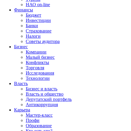
НАО on-line
Финансы
Бюджет
Инвестиции
Банки
Страхование
Налоги
Советы аудитора
Бизнес
Компании
Малый бизнес
Конфликты
Торговля
Исследования
Технологии
Власть
Бизнес и власть
Власть и общество
Депутатский портфель
Антикоррупция
Карьера
Мастер-класс
Профи
Образование
Кто есть кто?