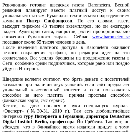
Революцию готовит шведская газета Barometern. Весной
редакция планирует ввести платный доступ к своим
уникальным статьям. Руководит техническим подразделением
компании
Питер Сигфридссон
. По его словам, газета
выходит тиражом 43 тысячи экземпляров, но он ежегодно
падает. Аудитория сайта, напротив, растет пропорционально
снижению бумажного тиража. Сейчас
www.barometern.se
посещают около 65 тысяч человек в день.
После введения платного доступа в Barometern ожидают
резкого сокращения трафика, но редакция идет на это
сознательно. Все усилия брошены на продвижение газеты в
Сети, особенно среди подписчиков, которые рано или поздно
уйдут в Интернет.
Шведские коллеги считают, что брать деньги с посетителей
возможно при наличии двух условий: если сайт предлагает
уникальный качественный контент и если пользователь
способен за него платить, причем простым способом
(банковская карта, смс-сервис).
Кстати, на днях попался в руки спецвыпуск журнала
«Эксперт» (№30-31, 2010 г.). Там есть любопытнейшее
интервью
гуру Интернета в Германии, директора Deutsches
Digital Institut Berlin, профессора Йо Грёбеля
. Так вот, он
убежден, что в ближайшее время издатели придут к тому,