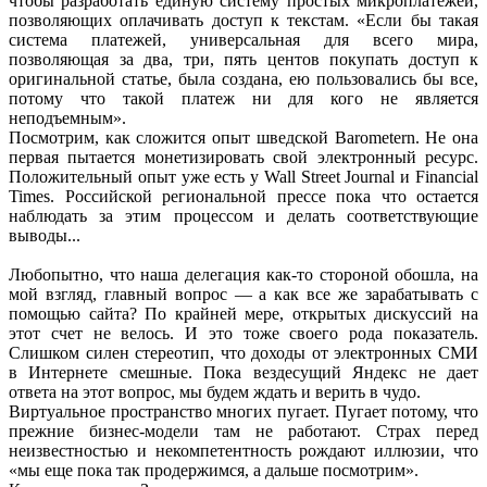
чтобы разработать единую систему простых микроплатежей,
позволяющих оплачивать доступ к текстам. «Если бы такая
система платежей, универсальная для всего мира,
позволяющая за два, три, пять центов покупать доступ к
оригинальной статье, была создана, ею пользовались бы все,
потому что такой платеж ни для кого не является
неподъемным».
Посмотрим, как сложится опыт шведской Barometern. Не она
первая пытается монетизировать свой электронный ресурс.
Положительный опыт уже есть у Wall Street Journal и Financial
Times. Российской региональной прессе пока что остается
наблюдать за этим процессом и делать соответствующие
выводы...
Любопытно, что наша делегация как-то стороной обошла, на
мой взгляд, главный вопрос — а как все же зарабатывать с
помощью сайта? По крайней мере, открытых дискуссий на
этот счет не велось. И это тоже своего рода показатель.
Слишком силен стереотип, что доходы от электронных СМИ
в Интернете смешные. Пока вездесущий Яндекс не дает
ответа на этот вопрос, мы будем ждать и верить в чудо.
Виртуальное пространство многих пугает. Пугает потому, что
прежние бизнес-модели там не работают. Страх перед
неизвестностью и некомпетентность рождают иллюзии, что
«мы еще пока так продержимся, а дальше посмотрим».