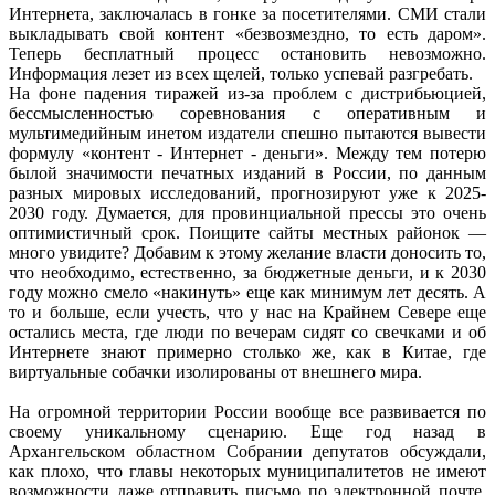
Интернета, заключалась в гонке за посетителями. СМИ стали
выкладывать свой контент «безвозмездно, то есть даром».
Теперь бесплатный процесс остановить невозможно.
Информация лезет из всех щелей, только успевай разгребать.
На фоне падения тиражей из-за проблем с дистрибьюцией,
бессмысленностью соревнования с оперативным и
мультимедийным инетом издатели спешно пытаются вывести
формулу «контент - Интернет - деньги». Между тем потерю
былой значимости печатных изданий в России, по данным
разных мировых исследований, прогнозируют уже к 2025-
2030 году. Думается, для провинциальной прессы это очень
оптимистичный срок. Поищите сайты местных районок —
много увидите? Добавим к этому желание власти доносить то,
что необходимо, естественно, за бюджетные деньги, и к 2030
году можно смело «накинуть» еще как минимум лет десять. А
то и больше, если учесть, что у нас на Крайнем Севере еще
остались места, где люди по вечерам сидят со свечками и об
Интернете знают примерно столько же, как в Китае, где
виртуальные собачки изолированы от внешнего мира.
На огромной территории России вообще все развивается по
своему уникальному сценарию. Еще год назад в
Архангельском областном Собрании депутатов обсуждали,
как плохо, что главы некоторых муниципалитетов не имеют
возможности даже отправить письмо по электронной почте.