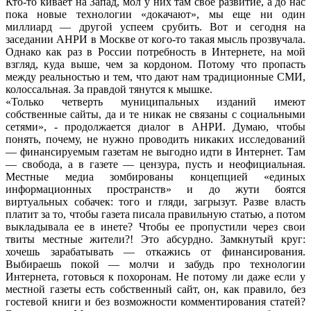
Кто-то кивает на Запад, мол у них там свое развитие, а до нас
пока новые технологии «докачают», мы еще ни один
миллиард — другой успеем срубить. Вот и сегодня на
заседании АНРИ в Москве от кого-то такая мысль прозвучала.
Однако как раз в России потребность в Интернете, на мой
взгляд, куда выше, чем за кордоном. Потому что пропасть
между реальностью и тем, что дают нам традиционные СМИ,
колоссальная. За правдой тянутся к мышке.
«Только четверть муниципальных изданий имеют
собственные сайты, да и те никак не связаны с социальными
сетями», - продолжается диалог в АНРИ. Думаю, чтобы
понять, почему, не нужно проводить никаких исследований
— финансируемым газетам не выгодно идти в Интернет. Там
— свобода, а в газете — цензура, пусть и неофициальная.
Местные медиа зомбированы концепцией «единых
информационных пространств» и до жути боятся
виртуальных собачек: того и гляди, загрызут. Разве власть
платит за то, чтобы газета писала правильную статью, а потом
выкладывала ее в инете? Чтобы ее пропустили через свои
твиты местные жители?! Это абсурдно. Замкнутый круг:
хочешь зарабатывать — откажись от финансирования.
Выбираешь покой — молчи и забудь про технологии
Интернета, готовься к похоронам. Не потому ли даже если у
местной газеты есть собственный сайт, он, как правило, без
гостевой книги и без возможности комментирования статей?