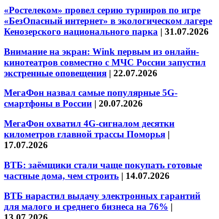
«Ростелеком» провел серию турниров по игре
«БезОпасный интернет» в экологическом лагере
Кенозерского национального парка
|
31.07.2026
Внимание на экран: Wink первым из онлайн-
кинотеатров совместно с МЧС России запустил
экстренные оповещения
|
22.07.2026
МегаФон назвал самые популярные 5G-
смартфоны в России
|
20.07.2026
МегаФон охватил 4G-сигналом десятки
километров главной трассы Поморья
|
17.07.2026
ВТБ: заёмщики стали чаще покупать готовые
частные дома, чем строить
|
14.07.2026
ВТБ нарастил выдачу электронных гарантий
для малого и среднего бизнеса на 76%
|
13.07.2026