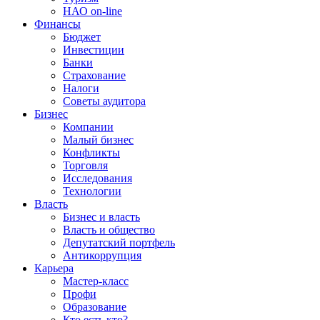
НАО on-line
Финансы
Бюджет
Инвестиции
Банки
Страхование
Налоги
Советы аудитора
Бизнес
Компании
Малый бизнес
Конфликты
Торговля
Исследования
Технологии
Власть
Бизнес и власть
Власть и общество
Депутатский портфель
Антикоррупция
Карьера
Мастер-класс
Профи
Образование
Кто есть кто?