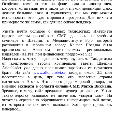
Особенно комично это на фоне реакции иностранцев,
которые, когда видят не в такой уж и глухой провинции факс,
делают большие глаза и удивляются, как мы еще можем
использовать это чудо мирового прогресса. Для них это
примерно то же самое, как для нас сейчас пейджер.
Узнать нечто большее о новых технологиях Интернета
представителям российских СМИ довелось на учебном
семинаре в Швеции, в Медиаинституте Fojo, который
расположен в небольшом городе Kalmar. Поездка была
организована Альянсом независимых региональных
издателей (АНРИ) при финансовой поддержке Sida.
Надо сказать, что у шведов есть чему поучиться. Так, доходы
от электронной версии крупнейшей газеты Швеции
Aftonbladet уже давно превышают заработки ее печатного
брата. На сайт
www.aftonbladet.se
заходит около 2,5 млн
посетителей в день, при том что население страны
насчитывает 9 млн. Это своего рода мировой рекорд, по
мнению
эксперта в области онлайн-СМИ Матса Викмана
.
Зрелище, отмечу, сайт предлагает душераздирающее. У нас
такую верстку называют не иначе как «вырви глаз». На
читателя агрессивно обрушивается информационный поток,
из которого не так легко выплыть. Хотя дело привычки,
наверное...