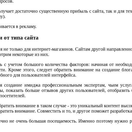
просов.
получает достаточно существенную прибыль с сайта, так и для те
у).
ивается в рекламу.
 от типа сайта
я не только для интернет-магазинов. Сайтам другой направленн
отрим некоторые из них.
ть с учетом большого количества факторов: начиная от необх
и. Кроме этого, следует обратить внимание на создание блога
обного для пользователей интерфейса.
ся создание имиджа профессиональным экспертам, чьим услуг
, показать больше отзывов других пользователей, отобразить 
 посетителей.
атить внимание в таком случае - это уникальный контент высок
атить внимание. Совместить и то, и другое поможет разработка
ычно не очень большая посещаемость. Именно поэтому нужно р