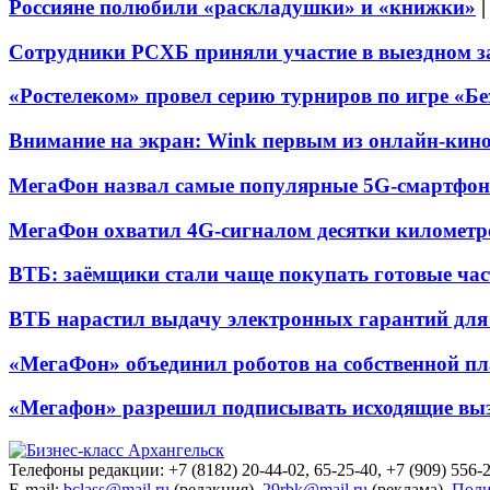
Россияне полюбили «раскладушки» и «книжки»
Сотрудники РСХБ приняли участие в выездном за
«Ростелеком» провел серию турниров по игре «Б
Внимание на экран: Wink первым из онлайн-кино
МегаФон назвал самые популярные 5G-смартфон
МегаФон охватил 4G-сигналом десятки километр
ВТБ: заёмщики стали чаще покупать готовые час
ВТБ нарастил выдачу электронных гарантий для 
«МегаФон» объединил роботов на собственной п
«Мегафон» разрешил подписывать исходящие вы
Телефоны редакции: +7 (8182) 20-44-02, 65-25-40, +7 (909) 556-2
E-mail:
bclass@mail.ru
(редакция),
29rbk@mail.ru
(реклама).
Поли