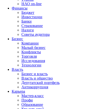
НАО on-line
Финансы
Бюджет
Инвестиции
Банки
Страхование
Налоги
Советы аудитора
Бизнес
Компании
Малый бизнес
Конфликты
Торговля
Исследования
Технологии
Власть
Бизнес и власть
Власть и общество
Депутатский портфель
Антикоррупция
Карьера
Мастер-класс
Профи
Образование
Кто есть кто?