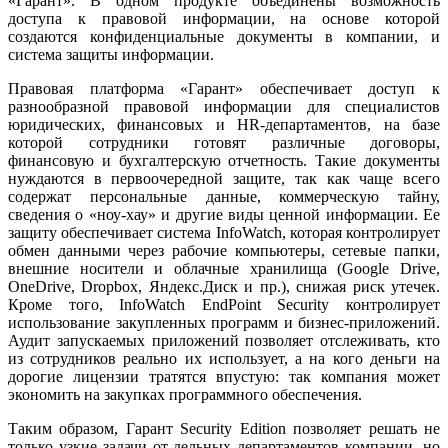
«Гарант». В одном продукте объединены возможность
доступа к правовой информации, на основе которой
создаются конфиденциальные документы в компании, и
система защиты информации.
Правовая платформа «Гарант» обеспечивает доступ к
разнообразной правовой информации для специалистов
юридических, финансовых и HR-департаментов, на базе
которой сотрудники готовят различные договоры,
финансовую и бухгалтерскую отчетность. Такие документы
нуждаются в первоочередной защите, так как чаще всего
содержат персональные данные, коммерческую тайну,
сведения о «ноу-хау» и другие виды ценной информации. Ее
защиту обеспечивает система InfoWatch, которая контролирует
обмен данными через рабочие компьютеры, сетевые папки,
внешние носители и облачные хранилища (Google Drive,
OneDrive, Dropbox, Яндекс.Диск и пр.), снижая риск утечек.
Кроме того, InfoWatch EndPoint Security контролирует
использование закупленных программ и бизнес-приложений.
Аудит запускаемых приложений позволяет отслеживать, кто
из сотрудников реально их использует, а на кого деньги на
дорогие лицензии тратятся впустую: так компания может
экономить на закупках программного обеспечения.
Таким образом, Гарант Security Edition позволяет решать не
только узкие задачи от-дельных департаментов компании, но