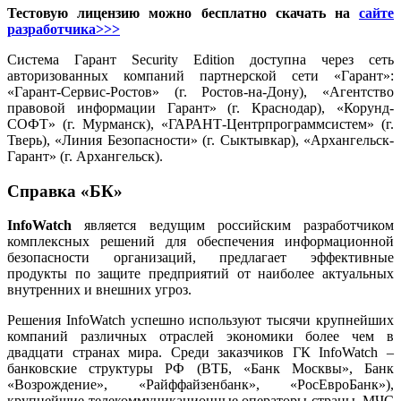
Тестовую лицензию можно бесплатно скачать на
сайте
разработчика>>>
Система Гарант Security Edition доступна через сеть
авторизованных компаний партнерской сети «Гарант»:
«Гарант-Сервис-Ростов» (г. Ростов-на-Дону), «Агентство
правовой информации Гарант» (г. Краснодар), «Корунд-
СОФТ» (г. Мурманск), «ГАРАНТ-Центрпрограммсистем» (г.
Тверь), «Линия Безопасности» (г. Сыктывкар), «Архангельск-
Гарант» (г. Архангельск).
Справка «БК»
InfoWatch
является ведущим российским разработчиком
комплексных решений для обеспечения информационной
безопасности организаций, предлагает эффективные
продукты по защите предприятий от наиболее актуальных
внутренних и внешних угроз.
Решения InfoWatch успешно используют тысячи крупнейших
компаний различных отраслей экономики более чем в
двадцати странах мира. Среди заказчиков ГК InfoWatch –
банковские структуры РФ (ВТБ, «Банк Москвы», Банк
«Возрождение», «Райффайзенбанк», «РосЕвроБанк»),
крупнейшие телекоммуникационные операторы страны, МЧС