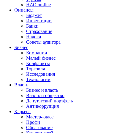
НАО on-line
Финансы
Бюджет
Инвестиции
Банки
Страхование
Налоги
Советы аудитора
Бизнес
Компании
Малый бизнес
Конфликты
Торговля
Исследования
Технологии
Власть
Бизнес и власть
Власть и общество
Депутатский портфель
Антикоррупция
Карьера
Мастер-класс
Профи
Образование
Кто есть кто?