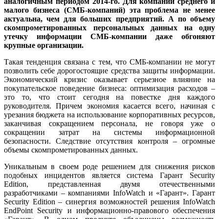
аналогичным периодом 2014-го. Для компаний среднего и
малого бизнеса (СМБ-компаний) эта проблема не менее
актуальна, чем для больших предприятий. А по объему
скомпрометированных персональных данных на одну
утечку информации СМБ-компании даже обгоняют
крупные организации.
Такая тенденция связана с тем, что СМБ-компании не могут
позволить себе дорогостоящие средства защиты информации.
Экономический кризис оказывает серьезное влияние на
покупательское поведение бизнеса: оптимизация расходов –
это то, что стоит сегодня на повестке дня каждого
руководителя. Причем экономия касается всего, начиная с
урезания бюджета на использование корпоративных ресурсов,
заканчивая сокращением персонала, не говоря уже о
сокращении затрат на системы информационной
безопасности. Следствие отсутствия контроля – огромные
объемы скомпрометированных данных.
Уникальным в своем роде решением для снижения рисков
подобных инцидентов является система Гарант Security
Edition, представленная двумя отечественными
разработчиками – компаниями InfoWatch и «Гарант». Гарант
Security Edition – синергия возможностей решения InfoWatch
EndPoint Security и информационно-правового обеспечения