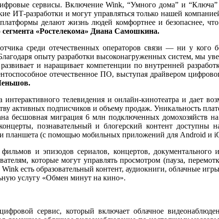
цифровые сервисы. Включение Wink, “Умного дома” и “Ключа” в
ие ИТ-разработки и могут управляться только нашей компанией
и платформы делают жизнь людей комфортнее и безопаснее, чт
о сегмента «Ростелекома» Диана Самошкина.
ботчика среди отечественных операторов связи — ни у кого 
Благодаря опыту разработки высоконагруженных систем, мы уве
 развивает и наращивает компетенции по внутренней разработ
ентоспособное отечественное ПО, выступая драйвером цифрово
Меньшов.
 интерактивного телевидения и онлайн-кинотеатра и дает воз
тву активных подписчиков и объему продаж. Уникальность платф
ана бесшовная миграция 6 млн подключенных домохозяйств на
 концерты, познавательный и блогерский контент доступны н
ли планшета (с помощью мобильных приложений для Android и iO
 фильмов и эпизодов сериалов, концертов, документального 
телям, которые могут управлять просмотром (пауза, перемотка
в Wink есть образовательный контент, аудиокниги, облачные игр
льную услугу «Обмен минут на кино».
фровой сервис, который включает облачное видеонаблюдени