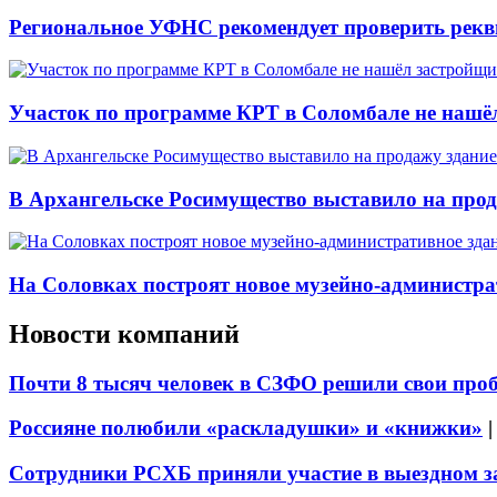
Региональное УФНС рекомендует проверить рекв
Участок по программе КРТ в Соломбале не нашё
В Архангельске Росимущество выставило на про
На Соловках построят новое музейно-администра
Новости компаний
Почти 8 тысяч человек в СЗФО решили свои про
Россияне полюбили «раскладушки» и «книжки»
Сотрудники РСХБ приняли участие в выездном за