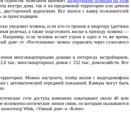
ым сервисом. Компания занимает
лидирующие позиции на этом
оты внутри дома, так и на придомовой территории или дачном
 двусторонней аудиосвязи. Все записи с камер пользователей
ь за происходящим.
и уведомит хозяина, если кто-то проник в квартиру (датчики
ая розетка), а также подготовить жилье к приходу хозяина —
 Например, если человек встает утром в одно и то же время,
ый дом» от «Ростелекома» можно управлять через голосового
вления многоквартирными домами в интересах застройщиков,
6 тыс. многоквартирных домов с 332 тыс. домохозяйств. Все
ерритории. Можно настроить, чтобы вызов с видеодомофона
ики с автоматической передачей показаний. Камеры могут быть
ии.
Оптические сети доступа компании охватывают около 40 млн
ые волоконно-оптические линии связи, по которым оказываются
йн-кинотеатр Wink, «Умный дом» и «Ключ».