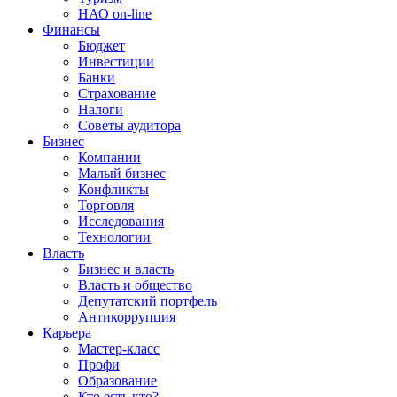
НАО on-line
Финансы
Бюджет
Инвестиции
Банки
Страхование
Налоги
Советы аудитора
Бизнес
Компании
Малый бизнес
Конфликты
Торговля
Исследования
Технологии
Власть
Бизнес и власть
Власть и общество
Депутатский портфель
Антикоррупция
Карьера
Мастер-класс
Профи
Образование
Кто есть кто?