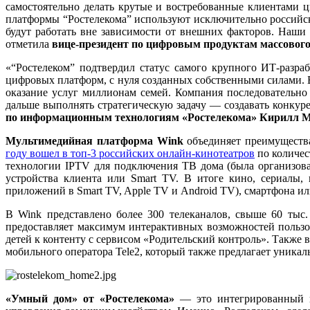
самостоятельно делать крутые и востребованные клиентами 
платформы “Ростелекома” используют исключительно российск
будут работать вне зависимости от внешних факторов. Наш
отметила
вице-президент по цифровым продуктам массовог
«“Ростелеком” подтвердил статус самого крупного ИТ-разра
цифровых платформ, с нуля созданных собственными силами. 
оказание услуг миллионам семей. Компания последовательно
дальше выполнять стратегическую задачу — создавать конкур
по информационным технологиям «Ростелекома» Кирилл 
Мультимедийная платформа Wink
объединяет преимущества
году вошел в топ-3 российских онлайн-кинотеатров
по количес
технологии IPTV для подключения ТВ дома (была организов
устройства клиента или Smart TV. В итоге кино, сериалы,
приложений в Smart TV, Apple TV и Android TV), смартфона и
В Wink представлено более 300 телеканалов, свыше 60 тыс.
предоставляет максимум интерактивных возможностей пользова
детей к контенту с сервисом «Родительский контроль». Также 
мобильного оператора Tele2, который также предлагает уника
«Умный дом» от «Ростелекома»
— это интегрированный ци