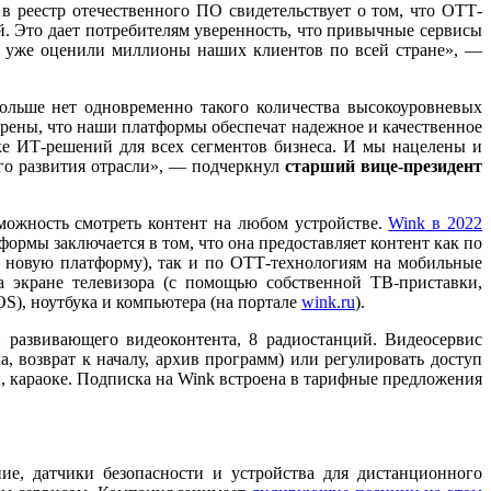
 реестр отечественного ПО свидетельствует о том, что ОТТ-
. Это дает потребителям уверенность, что привычные сервисы
о уже оценили миллионы наших клиентов по всей стране», —
больше нет одновременно такого количества высокоуровневых
рены, что наши платформы обеспечат надежное и качественное
ке ИТ-решений для всех сегментов бизнеса. И мы нацелены и
го развития отрасли», — подчеркнул
старший вице-президент
можность смотреть контент на любом устройстве.
Wink в 2022
ормы заключается в том, что она предоставляет контент как по
 новую платформу), так и по ОТТ-технологиям на мобильные
а экране телевизора (с помощью собственной ТВ-приставки,
S), ноутбука и компьютера (на портале
wink.ru
).
и развивающего видеоконтента, 8 радиостанций. Видеосервис
, возврат к началу, архив программ) или регулировать доступ
ы, караоке. Подписка на Wink встроена в тарифные предложения
е, датчики безопасности и устройства для дистанционного