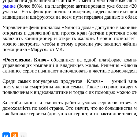
управления домашним хозяйством. Именно «Ростелеком» сдел
рынке
(более 80%), на платформе активировано уже более 420
участке. Есть функции ночного видения, видеоаналитики дви
защищены и шифруются на всем пути передачи данных в облак
Управление функционалом «Умного дома» доступно в мобильно
открытия и движения) или протек кран (датчик протечки с к
включить кондиционер и открыть жалюзи. Сервис позволяет н
можно настроить, чтобы к этому времени уже закипел чайни
помощника «Маруся» от VK.
«Ростелеком. Ключ»
объединяет на одной платформе компл
управляющих компаний и владельцев жилья. Решения «Ключа»
активнее сервис начинают использовать и частные домовладел
Среди самых популярных продуктов «Ключа» — умный видео
поступал на смартфоны членов семьи. Также в сервис входят 
подключены к видеоаналитике и тогда с их помощью можно от
За стабильность и скорость работы умных сервисов отвеча
домохозяйств по всей стране. Это значит, что до большинств
как базовые сервисы (доступ в интернет, интерактивное теле