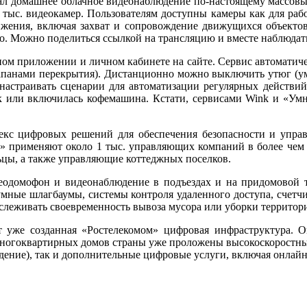
ал домашнее облачное видеонаблюдение по-настоящему массов
 тыс. видеокамер. Пользователям доступны камеры как для раб
жения, включая захват и сопровождение движущихся объектов,
о. Можно поделиться ссылкой на трансляцию и вместе наблюдат
м приложении и личном кабинете на сайте. Сервис автоматическ
лапанами перекрытия). Дистанционно можно выключить утюг (умн
астраивать сценарии для автоматизации регулярных действий.
к или включилась кофемашина. Кстати, сервисами Wink и «Умн
екс цифровых решений для обеспечения безопасности и упра
 применяют около 1 тыс. управляющих компаний в более чем 2,
ьцы, а также управляющие коттеджных поселков.
домофон и видеонаблюдение в подъездах и на придомовой т
умные шлагбаумы, системы контроля удаленного доступа, счетч
слеживать своевременность вывоза мусора или уборки территор
ет уже созданная «Ростелекомом» цифровая инфраструктура. 
а многоквартирных домов страны уже проложены высокоскоростн
видение), так и дополнительные цифровые услуги, включая онла