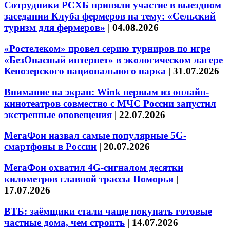
Сотрудники РСХБ приняли участие в выездном
заседании Клуба фермеров на тему: «Сельский
туризм для фермеров»
|
04.08.2026
«Ростелеком» провел серию турниров по игре
«БезОпасный интернет» в экологическом лагере
Кенозерского национального парка
|
31.07.2026
Внимание на экран: Wink первым из онлайн-
кинотеатров совместно с МЧС России запустил
экстренные оповещения
|
22.07.2026
МегаФон назвал самые популярные 5G-
смартфоны в России
|
20.07.2026
МегаФон охватил 4G-сигналом десятки
километров главной трассы Поморья
|
17.07.2026
ВТБ: заёмщики стали чаще покупать готовые
частные дома, чем строить
|
14.07.2026