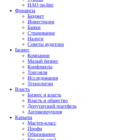
НАО on-line
Финансы
Бюджет
Инвестиции
Банки
Страхование
Налоги
Советы аудитора
Бизнес
Компании
Малый бизнес
Конфликты
Торговля
Исследования
Технологии
Власть
Бизнес и власть
Власть и общество
Депутатский портфель
Антикоррупция
Карьера
Мастер-класс
Профи
Образование
Кто есть кто?