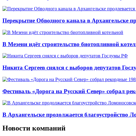
Перекрытие Обводного канала в Архангельске про
В Мезени идёт строительство биотопливной коте
Никита Сергеев снялся с выборов депутатов Гос
Фестиваль «Дорога на Русский Север» собрал ре
В Архангельске продолжается благоустройство Л
Новости компаний