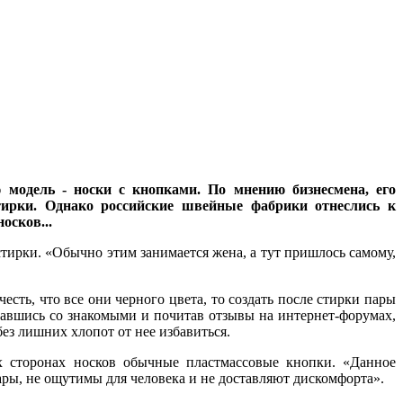
 модель - носки с кнопками. По мнению бизнесмена, его
тирки. Однако российские швейные фабрики отнеслись к
носков...
стирки. «Обычно этим занимается жена, а тут пришлось самому,
есть, что все они черного цвета, то создать после стирки пары
щавшись со знакомыми и почитав отзывы на интернет-форумах,
ез лишних хлопот от нее избавиться.
их сторонах носков обычные пластмассовые кнопки. «Данное
ары, не ощутимы для человека и не доставляют дискомфорта».