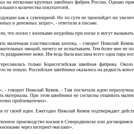
ал на несколько крупных швейных фабрик России. Однако прак
большого количества покупателей.
дукции как к сувенирной. Но по сути не произойдет ни увеличе
ных и денежных затрат», - ответили в письме.
, что носки с кнопками неудобны при носке и могут вызывать
ть маленькая пластмассовая кнопка, - говорит Николай Кемов.
ложительных эмоций, ничего не испытываем. Тем более мне не п
ть раздражение кожи. Им ведь была выслана всего одна пара нос
нтересовалась только Борисоглебская швейная фабрика. Око
ело не пошло.
Российские швейники оказались на редкость консе
- говорит Николай Кемов. - Там посчитали идею неразлучных 
пать материалы. При этом швейники не согласны отшивать мален
аточно проблематично».
ся от своей идеи. Ежегодно Николай Кемов подтверждает действ
ственное производство носков в Северодвинске или договоримс
 кнопками через интернет-магазин».