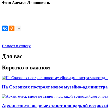
Фото Алексея Липницкого.
Возврат к списку
Для вас
Коротко о важном
На Соловках построят новое музейно-администра
Архангельск впервые станет площадкой всеросси