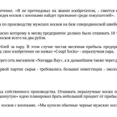
етение. «Я не претендовал на звание изобретателя, - смеется
я идея носков с кнопками найдет признание среди покупателей».
ха по производству мужских носков на базе северодвинской шве
ласно которому в месяц предприятие должно было отшивать 18 т
осков всего на два рубля.
блей за пару. В этом случае чистая месячная прибыль предпр
 свое изобретение он назвал «Coupl Socks» - неразлучная пара.
рез сеть магазинов «Navagga Bay», а в дальнейшем также через
ервой партии сырья - требовались большие инвестиции - около 
ска собственного производства. Отшивать неразлучные носки
дкинутую» идею планировал брать небольшой процент от прибы
ия носков с кнопками. «Мы купили обычные черные мужские носк