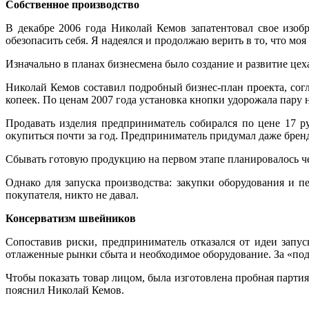
Собственное производство
В декабре 2006 года Николай Кемов запатентовал свое изобр
обезопасить себя. Я надеялся и продолжаю верить в то, что мо
Изначально в планах бизнесмена было создание и развитие це
Николай Кемов составил подробный бизнес-план проекта, сог
копеек. По ценам 2007 года установка кнопки удорожала пару н
Продавать изделия предприниматель собирался по цене 17 ру
окупиться почти за год. Предприниматель придумал даже бренд:
Сбывать готовую продукцию на первом этапе планировалось че
Однако для запуска производства: закупки оборудования и п
покупателя, никто не давал.
Консерватизм швейников
Сопоставив риски, предприниматель отказался от идеи запу
отлаженные рынки сбыта и необходимое оборудование. За «по
Чтобы показать товар лицом, была изготовлена пробная парт
пояснил Николай Кемов.