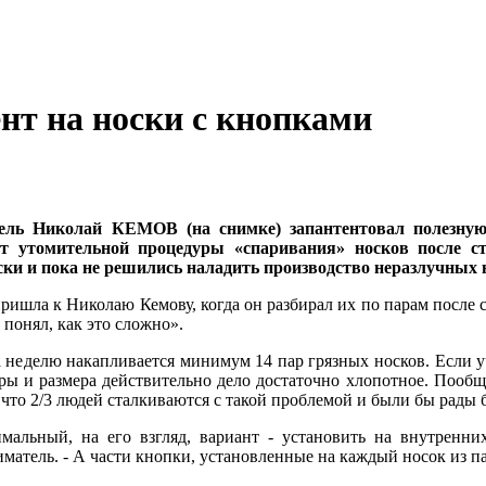
нт на носки с кнопками
тель
Николай КЕМОВ
(на снимке) запантентовал полезную
от утомительной процедуры «спаривания» носков после с
ски и пока не решились наладить производство неразлучных 
ришла к Николаю Кемову, когда он разбирал их по парам после 
 понял, как это сложно».
а неделю накапливается минимум 14 пар грязных носков. Если уч
уры и размера действительно дело достаточно хлопотное. Пооб
что 2/3 людей сталкиваются с такой проблемой и были бы рады б
мальный, на его взгляд, вариант - установить на внутренн
иматель. - А части кнопки, установленные на каждый носок из п