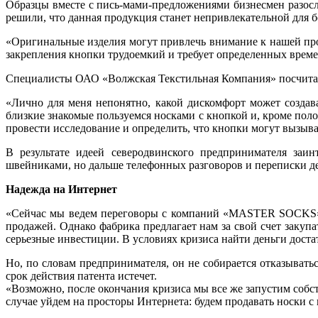
Образцы вместе с пись-мами-предложениями бизнесмен разосл
решили, что данная продукция станет непривлекательной для 
«Оригинальные изделия могут привлечь внимание к нашей про
закрепления кнопки трудоемкий и требует определенных времен
Специалисты ОАО «Волжская Текстильная Компания» посчитали
«Лично для меня непонятно, какой дискомфорт может создава
близкие знакомые пользуемся носками с кнопкой и, кроме по
провести исследование и определить, что кнопки могут вызыва
В результате идеей северодвинского предпринимателя заи
швейниками, но дальше телефонных разговоров и переписки д
Надежда на Интернет
«Сейчас мы ведем переговоры с компаний «MASTER SOCKS», 
продажей. Однако фабрика предлагает нам за свой счет заку
серьезные инвестиции. В условиях кризиса найти деньги дост
Но, по словам предпринимателя, он не собирается отказывать
срок действия патента истечет.
«Возможно, после окончания кризиса мы все же запустим соб
случае уйдем на просторы Интернета: будем продавать носки с