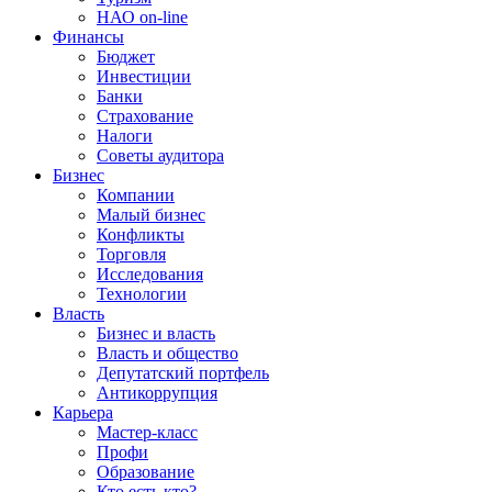
НАО on-line
Финансы
Бюджет
Инвестиции
Банки
Страхование
Налоги
Советы аудитора
Бизнес
Компании
Малый бизнес
Конфликты
Торговля
Исследования
Технологии
Власть
Бизнес и власть
Власть и общество
Депутатский портфель
Антикоррупция
Карьера
Мастер-класс
Профи
Образование
Кто есть кто?