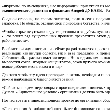
«Фургоны, по имеющейся у нас информации, приезжают из Моск
экономического развития и финансам Андрей ДУНАЕВ
. - 
С одной стороны, по словам эксперта, люди в селах получа
заработка. Но область, отдавая свои природные богатства, ниче
«Чтобы сырье не утекало в другие регионы и за рубеж, нужно 
- Это решит ряд существенных проблем: прекратится отток д
рабочие места».
В областной администрации сейчас разрабатывается проект
реализации как внутри области, так и за её пределами, к при
Лебедянский, - рассказывает эксперт. - Но в идеальном исхо
выработки соков, ягодных концентратов, соков прямого отжима
новые рабочие места, налоги и т.д.».
Для того чтобы эту идею претворить в жизнь, необходим инве
режим наибольшего благоприятствования.
«Сейчас мы ведем переговоры с производителями пищевых пр
Дунаев. - Единственное условие - организация должна быть зар
Поучаствовать в инвестиционном проекте по организации сбор
«Доля участия Архоблпотребсоюза будет формироваться из з