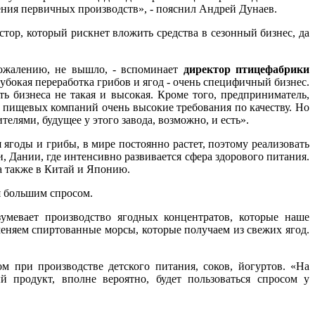
ения первичных производств», - пояснил Андрей Дунаев.
тор, который рискнет вложить средства в сезонный бизнес, да
 сожалению, не вышло, - вспоминает
директор птицефабрики
Глубокая переработка грибов и ягод - очень специфичный бизнес.
ь бизнеса не такая и высокая. Кроме того, предприниматель,
х пищевых компаний очень высокие требования по качеству. Но
елями, будущее у этого завода, возможно, и есть».
ягоды и грибы, в мире постоянно растет, поэтому реализовать
, Дании, где интенсивно развивается сфера здорового питания.
 также в Китай и Японию.
я большим спросом.
зумевает производство ягодных концентратов, которые наше
няем спиртованные морсы, которые получаем из свежих ягод.
 при производстве детского питания, соков, йогуртов. «На
 продукт, вполне вероятно, будет пользоваться спросом у