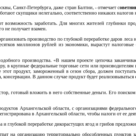
вы, Санкт-Петербурга, даже стран Балтии, - отмечает с
оветни
Работают скупщики нелегально, соответственно никаких налогов 
ют возможность заработать. Для многих жителей глубинки пр
го не получает взамен.
организовать производство по глубокой переработке даров леса 
есятков миллионов рублей из экономики, вырастут налоговые 
 подобного производства. «В нашем проекте цепочка заканчи
меру, в крупные федеральные торговые сети или производителям
де этот продукт, замороженный в сезон сбора, должен поступать
, консервации. В данном случае продукт будет реализовываться 
стор, готовый вложить в него собственные деньги. Его поиском 
одуктов Архангельской области, с организациями федерального
егистрирована в Архангельской области, чтобы налоги от ее дея
а и глубокой переработке дикорастущих ягод и грибов предлож
атрат на организацию территориально обособленных пунктов з