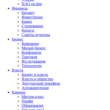
НАО on-line
Финансы
Бюджет
Инвестиции
Банки
Страхование
Налоги
Советы аудитора
Бизнес
Компании
Малый бизнес
Конфликты
Торговля
Исследования
Технологии
Власть
Бизнес и власть
Власть и общество
Депутатский портфель
Антикоррупция
Карьера
Мастер-класс
Профи
Образование
Кто есть кто?