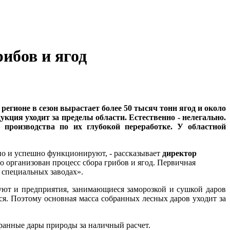
ибов и ягод
егионе в сезон вырастает более 50 тысяч тонн ягод и около
кция уходит за пределы области. Естественно - нелегально.
е производства по их глубокой переработке.
У областной
вно и успешно функционируют, - рассказывает
директор
о организован процесс сбора грибов и ягод. Первичная
а специальных заводах».
вуют и предприятия, занимающиеся заморозкой и сушкой даров
ся. Поэтому основная масса собранных лесных даров уходит за
ранные дары природы за наличный расчет.