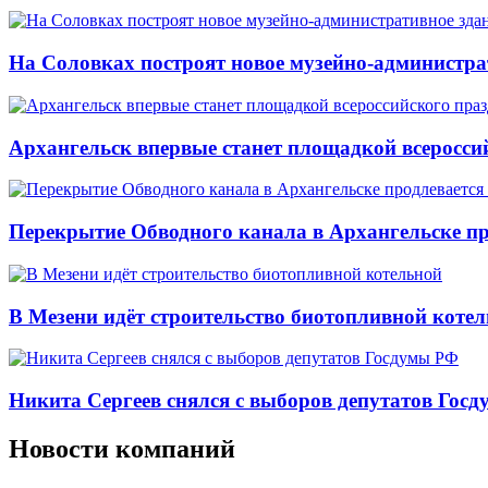
На Соловках построят новое музейно-администра
Архангельск впервые станет площадкой всеросси
Перекрытие Обводного канала в Архангельске про
В Мезени идёт строительство биотопливной коте
Никита Сергеев снялся с выборов депутатов Гос
Новости компаний