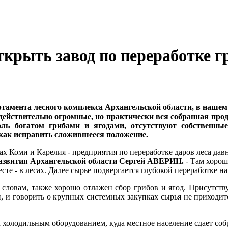
крыть завод по переработке гр
тамента лесного комплекса Архангельской области, в нашем р
действительно огромные, но практически вся собранная проду
оль богатом грибами и ягодами, отсутствуют собственны
как исправить сложившееся положение.
ках Коми и Карелия - предприятия по переработке даров леса да
развития Архангельской области Сергей АВЕРИН.
- Там хорош
сте - в лесах. Далее сырье подвергается глубокой переработке н
о словам, также хорошо отлажен сбор грибов и ягод. Присутст
и, и говорить о крупных системных закупках сырья не приходит
 холодильным оборудованием, куда местное население сдает соб