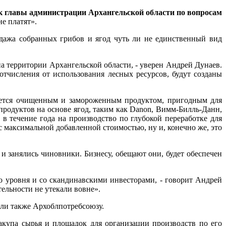
к главы администрации Архангельской области по вопросам
не платят».
одажа собранных грибов и ягод чуть ли не единственный вид
на территории Архангельской области, - уверен Андрей Дунаев.
отчисления от использования лесных ресурсов, будут созданы
вается очищенным и замороженным продуктом, пригодным для
 продуктов на основе ягод, таким как Danon, Вимм-Билль-Данн,
 в течение года на производство по глубокой переработке для
с максимальной добавленной стоимостью, ну и, конечно же, это
и занялись чиновники. Бизнесу, обещают они, будет обеспечен
 уровня и со скандинавскими инвесторами, - говорит Андрей
тельности не утекали вовне».
или также Архоблпотребсоюзу.
акупа сырья и площадок для организации производств по его