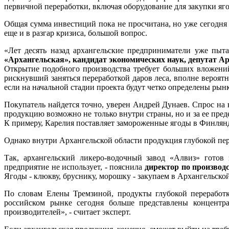
первичной переработки, включая оборудование для закупки яг
Общая сумма инвестиций пока не просчитана, но уже сегодня 
еще и в разгар кризиса, большой вопрос.
«Лет десять назад архангельские предприниматели уже пыта
«Архангельская», кандидат экономических наук, депутат
Открытие подобного производства требует больших вложений 
рискнувший заняться переработкой даров леса, вполне вероят
если на начальной стадии проекта будут четко определены рын
Покупатель найдется точно, уверен Андрей Дунаев. Спрос на 
продукцию возможно не только внутри страны, но и за ее пред
К примеру, Карелия поставляет замороженные ягоды в Финля
Однако внутри Архангельской области продукция глубокой пере
Так, архангельский ликеро-водочный завод «Алвиз» готов 
предприятие не использует, - пояснила
директор по произво
Ягоды - клюкву, бруснику, морошку - закупаем в Архангельской
По словам Елены Тремзиной, продукты глубокой переработк
российском рынке сегодня больше представлены концентрат
производителей», - считает эксперт.