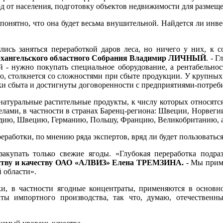
од от населения, подготовку объектов недвижимости для размещ
понятно, что она будет весьма внушительной. Найдется ли инвес
лись заняться переработкой даров леса, но ничего у них, к
 Архангельского областного Собрания Владимир ЛИЧНЫЙ
. - 
- нужно покупать специальное оборудование, а рентабельност
но, столкнется со сложностями при сбыте продукции. У крупны
ки сбыта и достигнуты договоренности с предприятиями-потребит
натуральные растительные продукты, к числу которых относятся 
елами, в частности в странах Баренц-региона: Швеции, Норвегии
ндию, Швецию, Германию, Польшу, Францию, Великобританию, а
работки, по мнению ряда экспертов, вряд ли будет пользоватьс
закупать только свежие ягоды. «Глубокая переработка подра
дству и качеству ОАО «АЛВИЗ» Елена ТРЕМЗИНА.
- Мы приме
 области».
и, в частности ягодные концентраты, применяются в основном
ы импортного производства, так что, думаю, отечественный