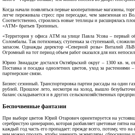
Когда начали появляться первые кооперативные магазины, торг
легче переживала стресс при пересадке, чем завезенная из 
Соответственно, строились новые теплицы и расширялась пл
«АТМ» братьев Тропиных.
«Территория у офиса АТМ на улице Павла Усова – первый об
Соломбалы. Так потихоньку, ступенька за ступенькой, сложили
запасом. Однажды директор «Северной розы» Виталий ЛЬВОВ
Огромный на тот период объем работ оказался для них непоси
Юрию Звиададзе достался Октябрьский округ – 1300 кв. м, о
Поставка и посадка однолетних цветов, уход за растениями 
партнерские связи.
Бизнес сезонный. Транспортировка партии рассады на один газ
рублей. Прошлое лето, несмотря на холод, вышло безубыточн
баланс складывается и в других сельскохозяйственных предпри
Беспочвенные фантазии
При выборе цветов Юрий Отарович ориентируется на устоявши
серебристую цинерарию, которая разбавляет цветовые пятна н
каждый год часть его пропадает: прежде всего, потому, что 
чем можно продать, чтобы заменить экземпляры, сбросившие ц