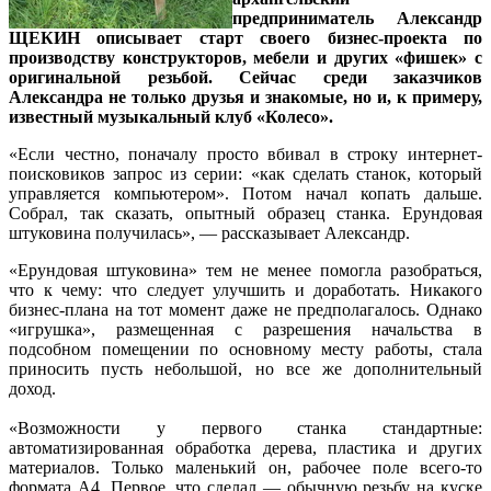
предприниматель Александр
ЩЕКИН описывает старт своего бизнес-проекта по
производству конструкторов, мебели и других «фишек» с
оригинальной резьбой. Сейчас среди заказчиков
Александра не только друзья и знакомые, но и, к примеру,
известный музыкальный клуб «Колесо».
«Если честно, поначалу просто вбивал в строку интернет-
поисковиков запрос из серии: «как сделать станок, который
управляется компьютером». Потом начал копать дальше.
Собрал, так сказать, опытный образец станка. Ерундовая
штуковина получилась», — рассказывает Александр.
«Ерундовая штуковина» тем не менее помогла разобраться,
что к чему: что следует улучшить и доработать. Никакого
бизнес-плана на тот момент даже не предполагалось. Однако
«игрушка», размещенная с разрешения начальства в
подсобном помещении по основному месту работы, стала
приносить пусть небольшой, но все же дополнительный
доход.
«Возможности у первого станка стандартные:
автоматизированная обработка дерева, пластика и других
материалов. Только маленький он, рабочее поле всего-то
формата А4. Первое, что сделал — обычную резьбу на куске