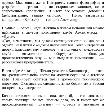
дерево. Мы, опять же в Интернете, нашли фотографии и
разработали чертежи —, по старинным канонам, но в
современном исполнении. В итоге все остались довольны
(действительно, вышло неплохо. — Прим. завсегдатая
концертов в «Колесе»), — говорит Александр.
Помимо «Колеса», идеи Щекина в живом исполнении можно
наблюдать в другом популярном клубе Архангельска —
«Луна».
«Там, в частности, мы делали светящиеся столики для зоны
отдыха, из плитки с жидким наполнителем. Тоже интересный
проект. Благодаря ему, наверное, я и получил от руководства
клуба возможность оборудовать небольшую
производственную базу — мне выделили помещение», —
рассказывает предприниматель.
В сентябре Александр Щекин уезжает в Калининград — тоже
по «развлекательной» части: на монтаж боулинга и детского
кафе. Планирует остаться там в должности технического
директора. Оказывается, специалисты по боулингам в России
по-прежнему наперечет.
Бизнес оставляет на компаньона, который, по его словам, не
только посвящен во все нюансы дела, но и имеет тот же
профессиональный «диагноз» — страсть к механике и