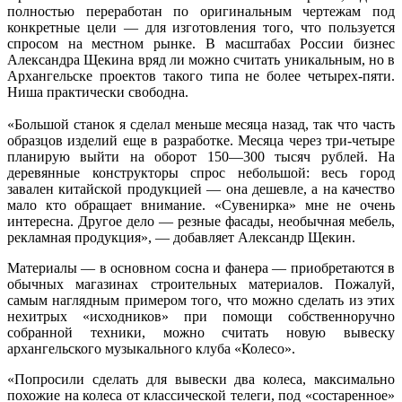
полностью переработан по оригинальным чертежам под
конкретные цели — для изготовления того, что пользуется
спросом на местном рынке. В масштабах России бизнес
Александра Щекина вряд ли можно считать уникальным, но в
Архангельске проектов такого типа не более четырех-пяти.
Ниша практически свободна.
«Большой станок я сделал меньше месяца назад, так что часть
образцов изделий еще в разработке. Месяца через три-четыре
планирую выйти на оборот 150—300 тысяч рублей. На
деревянные конструкторы спрос небольшой: весь город
завален китайской продукцией — она дешевле, а на качество
мало кто обращает внимание. «Сувенирка» мне не очень
интересна. Другое дело — резные фасады, необычная мебель,
рекламная продукция», — добавляет Александр Щекин.
Материалы — в основном сосна и фанера — приобретаются в
обычных магазинах строительных материалов. Пожалуй,
самым наглядным примером того, что можно сделать из этих
нехитрых «исходников» при помощи собственноручно
собранной техники, можно считать новую вывеску
архангельского музыкального клуба «Колесо».
«Попросили сделать для вывески два колеса, максимально
похожие на колеса от классической телеги, под «состаренное»