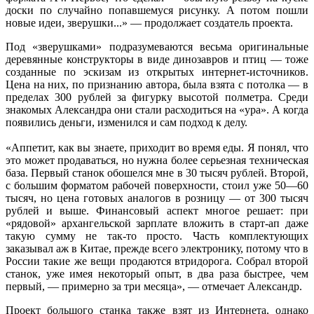
доски по случайно попавшемуся рисунку. А потом пошли
новые идеи, зверушки...» — продолжает создатель проекта.
Под «зверушками» подразумеваются весьма оригинальные
деревянные конструкторы в виде динозавров и птиц — тоже
созданные по эскизам из открытых интернет-источников.
Цена на них, по признанию автора, была взята с потолка — в
пределах 300 рублей за фигурку высотой полметра. Среди
знакомых Александра они стали расходиться на «ура». А когда
появились деньги, изменился и сам подход к делу.
«Аппетит, как вы знаете, приходит во время еды. Я понял, что
это может продаваться, но нужна более серьезная техническая
база. Первый станок обошелся мне в 30 тысяч рублей. Второй,
с большим форматом рабочей поверхности, стоил уже 50—60
тысяч, но цена готовых аналогов в розницу — от 300 тысяч
рублей и выше. Финансовый аспект многое решает: при
«рядовой» архангельской зарплате вложить в старт-ап даже
такую сумму не так-то просто. Часть комплектующих
заказывал аж в Китае, прежде всего электронику, потому что в
России такие же вещи продаются втридорога. Собрал второй
станок, уже имея некоторый опыт, в два раза быстрее, чем
первый, — примерно за три месяца», — отмечает Александр.
Проект большого станка также взят из Интернета, однако