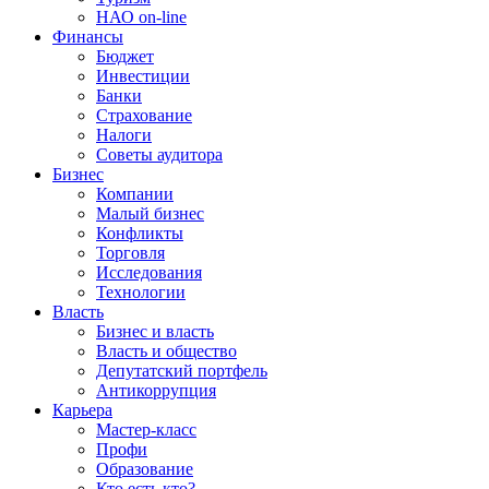
НАО on-line
Финансы
Бюджет
Инвестиции
Банки
Страхование
Налоги
Советы аудитора
Бизнес
Компании
Малый бизнес
Конфликты
Торговля
Исследования
Технологии
Власть
Бизнес и власть
Власть и общество
Депутатский портфель
Антикоррупция
Карьера
Мастер-класс
Профи
Образование
Кто есть кто?