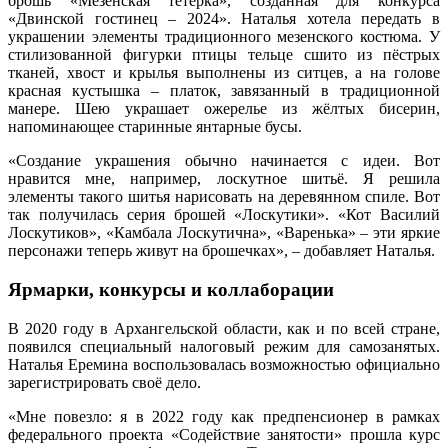
брошь «Мезенская тетерка», созданная для конкурса
«Двинской гостинец – 2024». Наталья хотела передать в
украшении элементы традиционного мезенского костюма. У
стилизованной фигурки птицы тельце сшито из пёстрых
тканей, хвост и крылья выполнены из ситцев, а на голове
красная кустышка – платок, завязанный в традиционной
манере. Шею украшает ожерелье из жёлтых бисерин,
напоминающее старинные янтарные бусы.
«Создание украшения обычно начинается с идеи. Вот
нравится мне, например, лоскутное шитьё. Я решила
элементы такого шитья нарисовать на деревянном спиле. Вот
так получилась серия брошей «Лоскутики». «Кот Василий
Лоскутиков», «Камбала Лоскутична», «Варенька» – эти яркие
персонажи теперь живут на брошечках», – добавляет Наталья.
Ярмарки, конкурсы и коллаборации
В 2020 году в Архангельской области, как и по всей стране,
появился специальный налоговый режим для самозанятых.
Наталья Еремина воспользовалась возможностью официально
зарегистрировать своё дело.
«Мне повезло: я в 2022 году как предпенсионер в рамках
федерального проекта «Содействие занятости» прошла курс