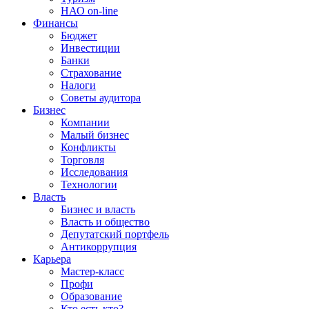
НАО on-line
Финансы
Бюджет
Инвестиции
Банки
Страхование
Налоги
Советы аудитора
Бизнес
Компании
Малый бизнес
Конфликты
Торговля
Исследования
Технологии
Власть
Бизнес и власть
Власть и общество
Депутатский портфель
Антикоррупция
Карьера
Мастер-класс
Профи
Образование
Кто есть кто?