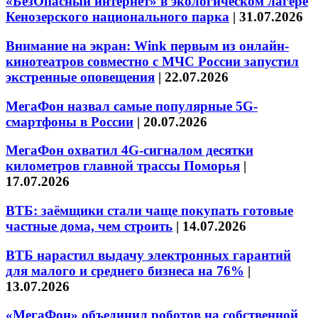
«БезОпасный интернет» в экологическом лагере
Кенозерского национального парка
|
31.07.2026
Внимание на экран: Wink первым из онлайн-
кинотеатров совместно с МЧС России запустил
экстренные оповещения
|
22.07.2026
МегаФон назвал самые популярные 5G-
смартфоны в России
|
20.07.2026
МегаФон охватил 4G-сигналом десятки
километров главной трассы Поморья
|
17.07.2026
ВТБ: заёмщики стали чаще покупать готовые
частные дома, чем строить
|
14.07.2026
ВТБ нарастил выдачу электронных гарантий
для малого и среднего бизнеса на 76%
|
13.07.2026
«МегаФон» объединил роботов на собственной