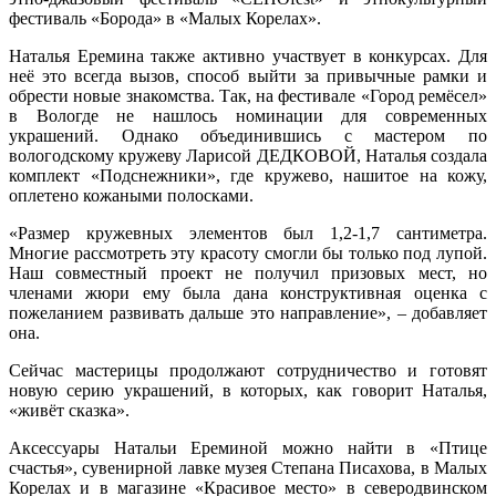
фестиваль «Борода» в «Малых Корелах».
Наталья Еремина также активно участвует в конкурсах. Для
неё это всегда вызов, способ выйти за привычные рамки и
обрести новые знакомства. Так, на фестивале «Город ремёсел»
в Вологде не нашлось номинации для современных
украшений. Однако объединившись с мастером по
вологодскому кружеву Ларисой ДЕДКОВОЙ, Наталья создала
комплект «Подснежники», где кружево, нашитое на кожу,
оплетено кожаными полосками.
«Размер кружевных элементов был 1,2-1,7 сантиметра.
Многие рассмотреть эту красоту смогли бы только под лупой.
Наш совместный проект не получил призовых мест, но
членами жюри ему была дана конструктивная оценка с
пожеланием развивать дальше это направление», – добавляет
она.
Сейчас мастерицы продолжают сотрудничество и готовят
новую серию украшений, в которых, как говорит Наталья,
«живёт сказка».
Аксессуары Натальи Ереминой можно найти в «Птице
счастья», сувенирной лавке музея Степана Писахова, в Малых
Корелах и в магазине «Красивое место» в северодвинском