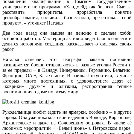
повышения квалификации в Томском государственном
университете по программе «Хендмейд как бизнес». Смогла
расставить приоритеты, проработала понятие
ценообразования, составила бизнес-план, презентовала свой
продукт», – уточняет Наталья.
Два года назад она вышла на пенсию и сделала хобби
основной работой. Мастерица активно ведёт блог в соцсети и
делится историями создания, рассказывает о смыслах своих
работ.
Наталья отмечает, что география заказов постоянно
расширяется: броши отправляются в разные уголки России и
за её пределы – в Канаду, Нидерланды, Германию, Бельгию,
Францию, ОАЭ, Казахстан и Израиль. Покупатели, в числе
которых много постоянных, с удовольствием дарят её
«коврики» друзьям и близким, распространяя тёплые
воспоминания о доме по всему миру.
Рукодельница любит ездить на ярмарки, особенно – в другие
города. Она уже показала свои изделия в Вологде, Каргополе,
Архангельске и даже на Соловецких островах. В числе её
любимых мероприятий – «Белый июнь» в Петровском парке,
этно-джазовый фестиваль «СЕНОfest» и этнокультурный