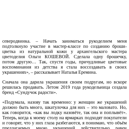
северодвинка. – Начать заниматься рукоделием меня
подтолкнуло участие в мастер-классе по созданию броши-
цветка из натуральной кожи у архангельского мастера
цветоделия Ольги КОШЕВОЙ. Сделала одну брошечку,
потом другую… Так, спустя годы, причудливые цветовые
воспоминания из детства я стала воссоздавать в своих
украшениях», – рассказывает Наталья Еремина.
Сначала она дарила украшения своим подругам, но вскоре
решилась продавать. Летом 2019 года рукодельница создала
бренд «Сундучок радости».
«Подумала, назову так временно: у женщин же украшений
должно быть много, шкатулочка для них – это маловато. Но,
как говорится, «как вы лодку назовёте, так она и поплывёт».
Теперь, когда к моему столу на ярмарках подходят покупатели
и говорят, что у них глаза разбегаются, я понимаю, что объём
предлагаемых мною украшений действительно равен