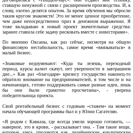
ставшую ненужной с связи с расширением производства. И, к
слову, охотно делятся опытом. За время обучения мы обросли
таким кругом знакомств! Это не менее ценное приобретение,
чем даже непосредственно приз в денежном выражении. Я
тоже вкладываю в новый проект значительные средства:
заранее ставила себе задачу рисковать вместе с инвесторами».
По мнению Оксаны, как раз сейчас, несмотря на общую
финансовую нестабильность, самое время «ввязываться» в
малый бизнес.
«Знакомые недоумевают: «Куда ты лезешь, переходный
период, курсы валют скачут, нет уверенности в завтрашнем
дне...» Как раз «благодаря» кризису государство наконец-то
обратило внимание на предпринимателей, в том числе и на
начинающих, готово поддерживать самые разные идеи, лишь
бы они были грамотно просчитаны», - уверена
победительница проекта.
Свой рентабельный бизнес с годовым «стажем» на момент
начала обучающей программы был и у Юлии Сагателян.
«Я родом с Кавказа, где всегда умели хорошо готовить, —
наверное, это в крови, - рассказывает она. - Там такие вещи,
которые здесь продаются как дизайнерские кондитерские