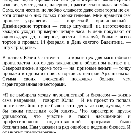
изделия, умеет делать, наверное, практически каждая хозяйка.
Сама, если честно, не люблю сладкого: даже свои торты не ем,
хотя отзывы о них только положительные. Мне нравится сам
процесс украшения — творческий, оригинальный...
Дизайнерские тортики — товар штучный, на изготовление
каждого уходит примерно четыре часа. В день покупают от
одного-двух до, наверное, десяти. Пожалуй, больше всего
тортов я продала 14 февраля, в День святого Валентина, —
штук тридцать».
В планах Юлии Сагателян — открыть цех для масштабного
производства тортов для заказчиков в областном центре и в
Северодвинске, а кроме того — на призовые деньги — точку
продажи в одном из новых торговых центров Архангельска.
Сумма своих вложений несколько больше, чем
гарантированная инвесторами.
«Я не выбирала между журналистикой и бизнесом — жизнь
сама направила, - говорит Юлия. - И на проект-то попала
почти случайно: ну не было в этот день заказов, думала, чем
бы таким полезным себя занять... Что характерно, друзья
удивляются, что участие в такой насыщенной и
профессионально подготовленной программе было
бесплатным. Нам указали на ряд ошибок в ведении бизнеса. И
от многих предостерегли».