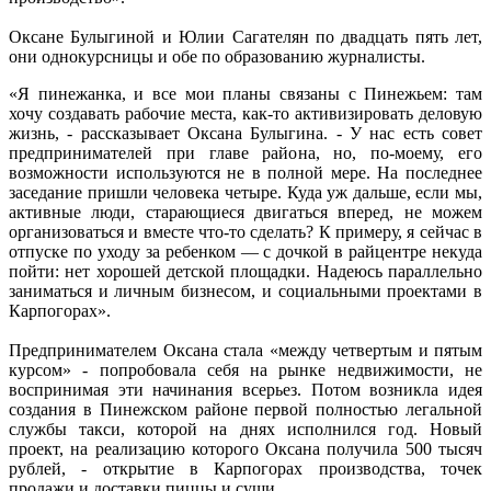
Оксане Булыгиной и Юлии Сагателян по двадцать пять лет,
они однокурсницы и обе по образованию журналисты.
«Я пинежанка, и все мои планы связаны с Пинежьем: там
хочу создавать рабочие места, как-то активизировать деловую
жизнь, - рассказывает Оксана Булыгина. - У нас есть совет
предпринимателей при главе района, но, по-моему, его
возможности используются не в полной мере. На последнее
заседание пришли человека четыре. Куда уж дальше, если мы,
активные люди, старающиеся двигаться вперед, не можем
организоваться и вместе что-то сделать? К примеру, я сейчас в
отпуске по уходу за ребенком — с дочкой в райцентре некуда
пойти: нет хорошей детской площадки. Надеюсь параллельно
заниматься и личным бизнесом, и социальными проектами в
Карпогорах».
Предпринимателем Оксана стала «между четвертым и пятым
курсом» - попробовала себя на рынке недвижимости, не
воспринимая эти начинания всерьез. Потом возникла идея
создания в Пинежском районе первой полностью легальной
службы такси, которой на днях исполнился год. Новый
проект, на реализацию которого Оксана получила 500 тысяч
рублей, - открытие в Карпогорах производства, точек
продажи и доставки пиццы и суши.