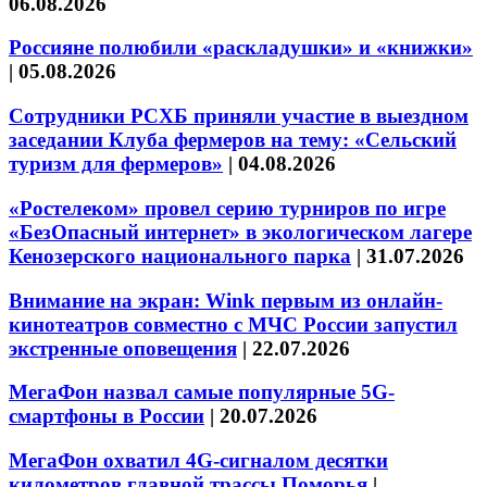
06.08.2026
Россияне полюбили «раскладушки» и «книжки»
|
05.08.2026
Сотрудники РСХБ приняли участие в выездном
заседании Клуба фермеров на тему: «Сельский
туризм для фермеров»
|
04.08.2026
«Ростелеком» провел серию турниров по игре
«БезОпасный интернет» в экологическом лагере
Кенозерского национального парка
|
31.07.2026
Внимание на экран: Wink первым из онлайн-
кинотеатров совместно с МЧС России запустил
экстренные оповещения
|
22.07.2026
МегаФон назвал самые популярные 5G-
смартфоны в России
|
20.07.2026
МегаФон охватил 4G-сигналом десятки
километров главной трассы Поморья
|