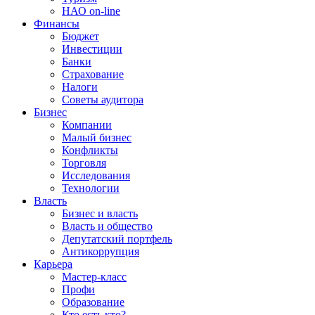
НАО on-line
Финансы
Бюджет
Инвестиции
Банки
Страхование
Налоги
Советы аудитора
Бизнес
Компании
Малый бизнес
Конфликты
Торговля
Исследования
Технологии
Власть
Бизнес и власть
Власть и общество
Депутатский портфель
Антикоррупция
Карьера
Мастер-класс
Профи
Образование
Кто есть кто?