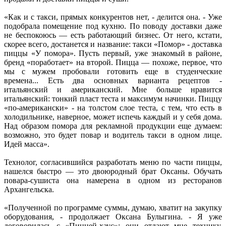
«Как и с такси, прямых конкурентов нет, - делится она. - Уже
подобрала помещение под кухню. По поводу доставки даже
не беспокоюсь — есть работающий бизнес. От него, кстати,
скорее всего, достанется и название: такси «Помор» - доставка
пиццы «У помора». Пусть первый, уже знакомый в районе,
бренд «поработает» на второй. Пицца — похоже, первое, что
мы с мужем пробовали готовить еще в студенческие
времена... Есть два основных варианта рецептов -
итальянский и американский. Мне больше нравится
итальянский: тонкий пласт теста и максимум начинки. Пиццу
«по-американски» - на толстом слое теста, с тем, что есть в
холодильнике, наверное, может испечь каждый и у себя дома.
Над образом помора для рекламной продукции еще думаем:
возможно, это будет повар и водитель такси в одном лице.
Идей масса».
Технолог, согласившийся разработать меню по части пиццы,
нашелся быстро — это двоюродный брат Оксаны. Обучать
повара-сушиста она намерена в одном из ресторанов
Архангельска.
«Полученной по программе суммы, думаю, хватит на закупку
оборудования, - продолжает Оксана Булыгина. - Я уже
договорилась с «Пиццей-хаус»: они отдают мне технику,