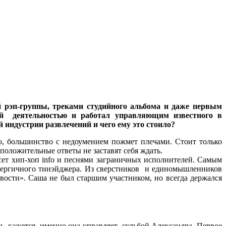
й рэп-группы, треками студийного альбома и даже первым
ой деятельностью и работал управляющим известного в
 индустрии развлечений и чего ему это стоило?
го, большинство с недоумением пожмет плечами. Стоит только
 положительные ответы не заставят себя ждать.
сет хип-хоп info и песнями заграничных исполнителей. Самым
ергичного тинэйджера. Из сверстников и единомышленников
ливости». Саша не был старшим участником, но всегда держался
дь, кажется, именно она управляет судьбой Александра. Первое