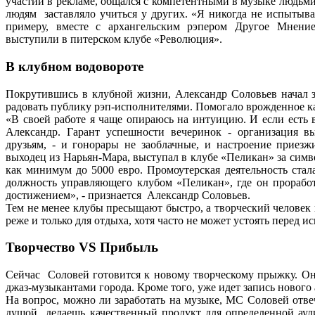
участии в рекламе, общался с компетентными в музыке людьми,
людям заставляло учиться у других. «Я никогда не испытыва
примеру, вместе с архангельским рэпером Другое Мне
выступили в питерском клубе «Революция».
В клубном водовороте
Покрутившись в клубной жизни, Александр Соловьев начал з
радовать публику рэп-исполнителями. Помогало врожденное ка
«В своей работе я чаще опираюсь на интуицию. И если есть в
Александр. Гарант успешности вечеринок - организация в
друзьям, - и гонорары не заоблачные, и настроение приезж
выходец из Нарьян-Мара, выступал в клубе «Пеликан» за симво
как минимум до 5000 евро. Промоутерская деятельность ста
должность управляющего клубом «Пеликан», где он проработ
достижением», - признается Александр Соловьев.
Тем не менее клубы пресыщают быстро, а творческий человек 
реже и только для отдыха, хотя часто не может устоять перед 
Творчество VS Прибыль
Сейчас Соловей готовится к новому творческому прыжку. Он 
джаз-музыкантами города. Кроме того, уже идет запись нового 
На вопрос, можно ли заработать на музыке, MC Соловей отвеч
душой делаешь качественный продукт для определенной ауди