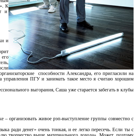
сным
». К
кт и
ки и
орит
 его
ель,
осли
организаторские способности Александра, его пригласили на
та управления ПГУ и занимать такое место я считаю хорошим
ссионального выгорания, Саша уже старается забегать в клубы
ке – организовать живое рэп-выступление группы совместно с
ка ради денег» очень тонкая, и ее легко пересечь. Если ты с
влю творчество выше материального дохода». Может, поэтому