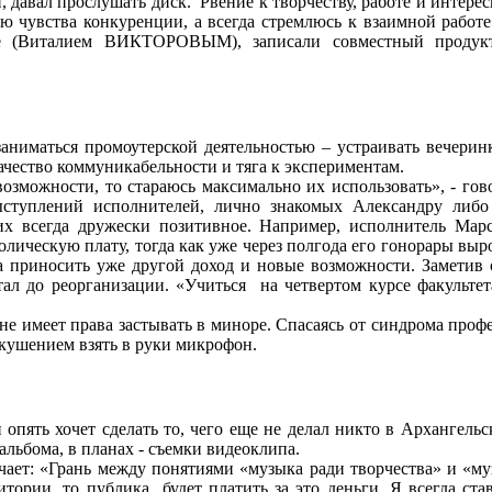
 давал прослушать диск. Рвение к творчеству, работе и интере
ю чувства конкуренции, а всегда стремлюсь к взаимной работе
ние (Виталием ВИКТОРОВЫМ), записали совместный проду
аниматься промоутерской деятельностью – устраивать вечерин
чество коммуникабельности и тяга к экспериментам.
озможности, то стараюсь максимально их использовать», - гов
ыступлений исполнителей, лично знакомых Александру либо
их всегда дружески позитивное. Например, исполнитель Марс
лическую плату, тогда как уже через полгода его гонорары выр
ла приносить уже другой доход и новые возможности. Заметив 
ал до реорганизации. «Учиться на четвертом курсе факульте
не имеет права застывать в миноре. Спасаясь от синдрома профе
искушением взять в руки микрофон.
опять хочет сделать то, чего еще не делал никто в Архангельс
альбома, в планах - съемки видеоклипа.
ает: «Грань между понятиями «музыка ради творчества» и «музы
тории, то публика будет платить за это деньги. Я всегда ста