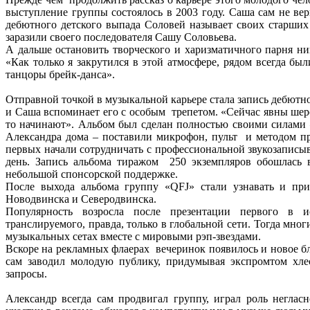
выступление группы состоялось в 2003 году. Саша сам не вер
дебютного детского выпада Соловей называет своих старших
заразили своего последователя Сашу Соловьева.
А дальше остановить творческого и харизматичного парня ник
«Как только я закрутился в этой атмосфере, рядом всегда бы
танцоры брейк-данса».
Отправной точкой в музыкальной карьере стала запись дебютно
и Саша вспоминает его с особым трепетом. «Сейчас явны шеро
то начинают». Альбом был сделан полностью своими силами 
Александра дома – поставили микрофон, пульт и методом пр
первых начали сотрудничать с профессиональной звукозаписыв
день. Запись альбома тиражом 250 экземпляров обошлась 
небольшой спонсорской поддержке.
После выхода альбома группу «QFJ» стали узнавать и при
Новодвинска и Северодвинска.
Популярность возросла после презентации первого в и
транслируемого, правда, только в глобальной сети. Тогда многи
музыкальных сетах вместе с мировыми рэп-звездами.
Вскоре на рекламных флаерах вечеринок появилось и новое б
сам заводил молодую публику, придумывая экспромтом хле
запросы.
Александр всегда сам продвигал группу, играл роль неглас