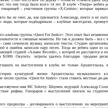
ит, что ему тогда было всего 14 лет. В клубе «Ультра» ребята
 товарищей – участников группы «X-Genisis», которые заряжа
то бы не смог, да, как признается Александр, никто и не пыта
ли люди, которые подбадривали – клубные завсегдатаи, промоут
го альбома группы «Quest For Justice». Этот опыт был незамени
ховатости и смешные моменты. Но так и должно быть – все с ч
– сами сочинили музыку, написали тексты. Студию организова
об и ошибок записали пару песен. Тогда же ребята одни из с
ающей студией «Альянс Records», с которой не расстаются и по
в $1000. Окупить затраты удалось благодаря продаже диск
глашать на выступления в клубы не только Архангельска, 
стории культурной жизни Архангельска музыкального кл
е песни группы «Quest for Justice» стали ставить местные ди-дж
лагозвучное имя MC Solovey. Шоумен, ведущий Александр Соло
сткие рифмы. Гонораров с выступлений хватало на студенче
ного продюсера - договаривался о выступлениях на мероприят