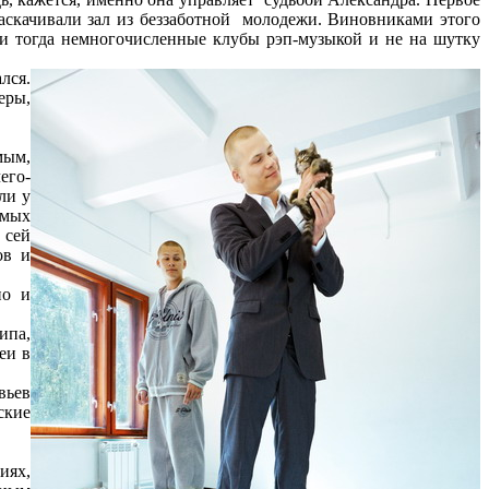
 раскачивали зал из беззаботной молодежи. Виновниками этого
ли тогда немногочисленные клубы рэп-музыкой и не на шутку
лся.
еры,
мым,
его-
ли у
амых
 сей
ов и
но и
ипа,
еи в
вьев
ские
иях,