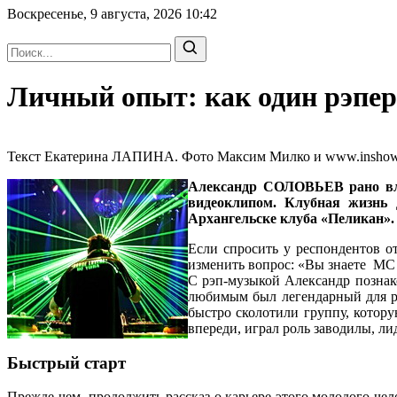
Воскресенье, 9 августа, 2026
10:42
Личный опыт: как один рэпер
Текст Екатерина ЛАПИНА. Фото Максим Милко и www.inshow.ru
Александр СОЛОВЬЕВ
рано вл
видеоклипом. Клубная жизнь 
Архангельске клуба «Пеликан». 
Если спросить у респондентов от
изменить вопрос: «Вы знаете MC С
С рэп-музыкой Александр познак
любимым был легендарный для р
быстро сколотили группу, котору
впереди, играл роль заводилы, ли
Быстрый старт
Прежде чем продолжить рассказ о карьере этого молодого чело