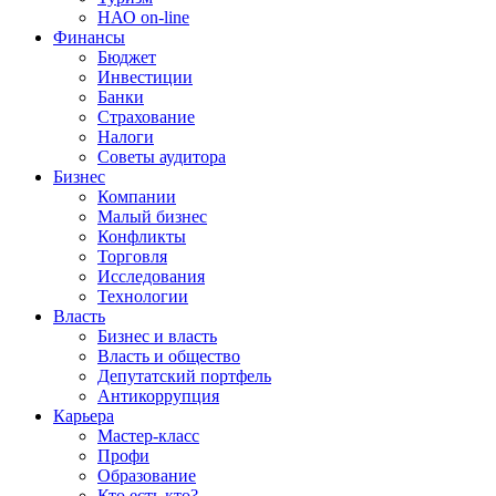
НАО on-line
Финансы
Бюджет
Инвестиции
Банки
Страхование
Налоги
Советы аудитора
Бизнес
Компании
Малый бизнес
Конфликты
Торговля
Исследования
Технологии
Власть
Бизнес и власть
Власть и общество
Депутатский портфель
Антикоррупция
Карьера
Мастер-класс
Профи
Образование
Кто есть кто?