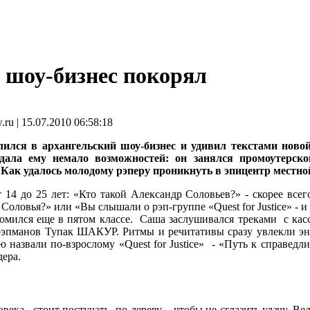
 шоу-бизнес покорял
 | 15.07.2010 06:58:18
ился в архангельский шоу-бизнес и удивил текстами ново
дала ему немало возможностей: он занялся промоутерск
Как удалось молодому рэперу проникнуть в эпицентр местной
 14 до 25 лет: «Кто такой Александр Соловьев?» - скорее все
оловья?» или «Вы слышали о рэп-группе «Quest for Justice» - и
омился еще в пятом классе. Саша заслушивался треками с кас
эпманов Тупак ШАКУР. Ритмы и речитативы сразу увлекли эн
ю назвали по-взрослому «Quest for Justice» - «Путь к справед
дера.
века, стоит постучать по дереву – чтобы не сглазить удачу. Ве