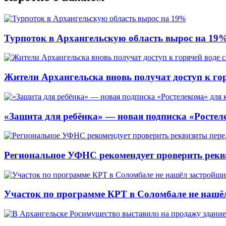
Турпоток в Архангельскую область вырос на 19
Жители Архангельска вновь получат доступ к горя
«Защита для ребёнка» — новая подписка «Ростеле
Региональное УФНС рекомендует проверить рекв
Участок по программе КРТ в Соломбале не нашё