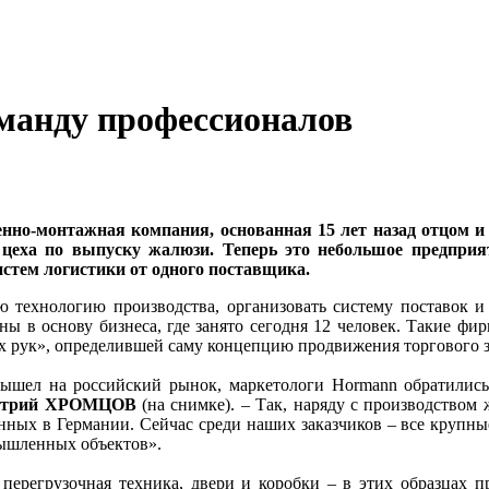
манду профессионалов
енно-монтажная компания, основанная 15 лет назад отцом
 цеха по выпуску жалюзи. Теперь это небольшое предприя
истем логистики от одного поставщика.
 технологию производства, организовать систему поставок и
ны в основу бизнеса, где занято сегодня 12 человек. Такие ф
х рук», определившей саму концепцию продвижения торгового 
вышел на российский рынок, маркетологи Hormann обратились
митрий ХРОМЦОВ
(на снимке). – Так, наряду с производство
нных в Германии. Сейчас среди наших заказчиков – все крупны
мышленных объектов».
перегрузочная техника, двери и коробки – в этих образцах п