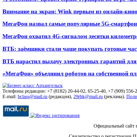
Внимание на экран: Wink первым из онлайн-кино
МегаФон назвал самые популярные 5G-смартфон
МегаФон охватил 4G-сигналом десятки километр
ВТБ: заёмщики стали чаще покупать готовые час
ВТБ нарастил выдачу электронных гарантий для 
«МегаФон» объединил роботов на собственной п
Телефоны редакции: +7 (8182) 20-44-02, 65-25-40, +7 (909) 556-2
E-mail:
bclass@mail.ru
(редакция),
29rbk@mail.ru
(реклама).
Поли
Официальный сайт 
Свидетельство о регистрации П