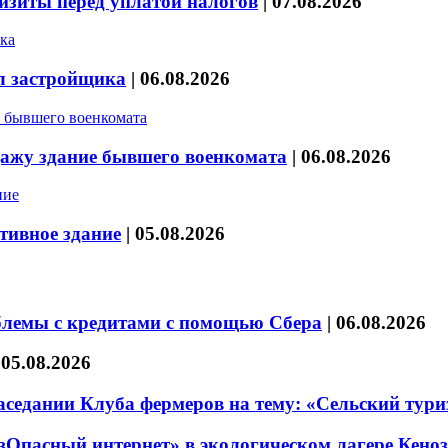
изиты перед уплатой налогов
|
07.08.2026
л застройщика
|
06.08.2026
дажу здание бывшего военкомата
|
06.08.2026
тивное здание
|
05.08.2026
блемы с кредитами с помощью Сбера
|
06.08.2026
|
05.08.2026
седании Клуба фермеров на тему: «Сельский тури
езОпасный интернет» в экологическом лагере Кено