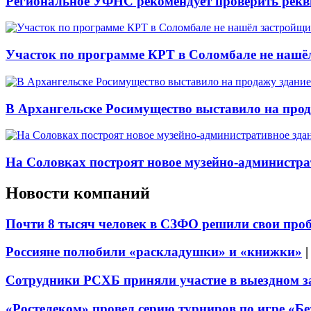
Региональное УФНС рекомендует проверить рекв
Участок по программе КРТ в Соломбале не нашё
В Архангельске Росимущество выставило на про
На Соловках построят новое музейно-администра
Новости компаний
Почти 8 тысяч человек в СЗФО решили свои про
Россияне полюбили «раскладушки» и «книжки»
Сотрудники РСХБ приняли участие в выездном за
«Ростелеком» провел серию турниров по игре «Б