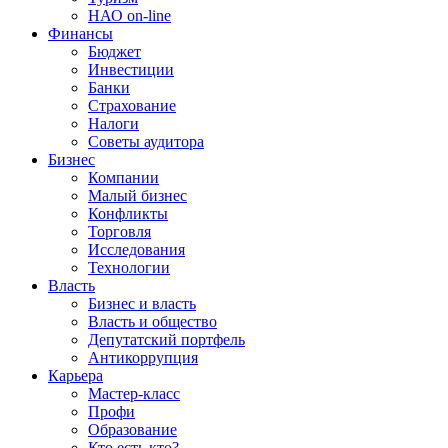
НАО on-line
Финансы
Бюджет
Инвестиции
Банки
Страхование
Налоги
Советы аудитора
Бизнес
Компании
Малый бизнес
Конфликты
Торговля
Исследования
Технологии
Власть
Бизнес и власть
Власть и общество
Депутатский портфель
Антикоррупция
Карьера
Мастер-класс
Профи
Образование
Кто есть кто?