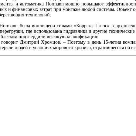
лементы и автоматика Hormann мощно повышают эффективность
х и финансовых затрат при монтаже любой системы. Объект ос
сберегающих технологий.
 Hormann была воплощена силами «Коррэкт Плюс» в архангель
перегрузки, где использована гидравлика и другие технически
 блеском подтвердили высокую квалификацию.
– говорит Дмитрий Хромцов. – Поэтому в день 15-летия компа
стеряли людей в условиях мирового кризиса, отразившегося на в