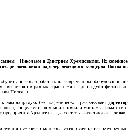
 и сыном – Николаем и Дмитрием Хромцовыми. Их семейное
тие, региональный партнёр немецкого концерна Hormann,
 обучить персонал работать на современном оборудовании по
ирмы возникают в разных странах мира, где следуют философии
знака Hormann.
 к нам напрямую, без посредников, – рассказывает
директор
м жалюзи, специалисты компании освоили монтаж автоматики и
е предприятия Архангельска, а системы логистики от Hormann
родукции немецкого концерна удачно сочетается безупречный