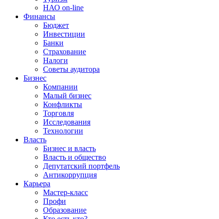
НАО on-line
Финансы
Бюджет
Инвестиции
Банки
Страхование
Налоги
Советы аудитора
Бизнес
Компании
Малый бизнес
Конфликты
Торговля
Исследования
Технологии
Власть
Бизнес и власть
Власть и общество
Депутатский портфель
Антикоррупция
Карьера
Мастер-класс
Профи
Образование
Кто есть кто?