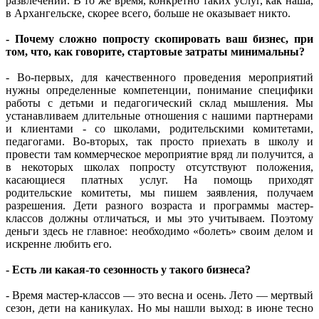
развлечений. В то же время, конкретно таких услуг, как наша,
в Архангельске, скорее всего, больше не оказывает никто.
- Почему сложно попросту скопировать ваш бизнес, при
том, что, как говорите, стартовые затраты минимальны?
- Во-первых, для качественного проведения мероприятий
нужны определенные компетенции, понимание специфики
работы с детьми и педагогический склад мышления. Мы
устанавливаем длительные отношения с нашими партнерами
и клиентами - со школами, родительскими комитетами,
педагогами. Во-вторых, так просто приехать в школу и
провести там коммерческое мероприятие вряд ли получится, а
в некоторых школах попросту отсутствуют положения,
касающиеся платных услуг. На помощь приходят
родительские комитеты, мы пишем заявления, получаем
разрешения. Дети разного возраста и программы мастер-
классов должны отличаться, и мы это учитываем. Поэтому
деньги здесь не главное: необходимо «болеть» своим делом и
искренне любить его.
- Есть ли какая-то сезонность у такого бизнеса?
- Время мастер-классов — это весна и осень. Лето — мертвый
сезон, дети на каникулах. Но мы нашли выход: в июне тесно