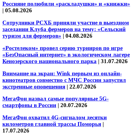
Россияне полюбили «раскладушки» и «книжки»
|
05.08.2026
Сотрудники РСХБ приняли участие в выездном
заседании Клуба фермеров на тему: «Сельский
туризм для фермеров»
|
04.08.2026
«Ростелеком» провел серию турниров по игре
«БезОпасный интернет» в экологическом лагере
Кенозерского национального парка
|
31.07.2026
Внимание на экран: Wink первым из онлайн-
кинотеатров совместно с МЧС России запустил
экстренные оповещения
|
22.07.2026
МегаФон назвал самые популярные 5G-
смартфоны в России
|
20.07.2026
МегаФон охватил 4G-сигналом десятки
километров главной трассы Поморья
|
17.07.2026