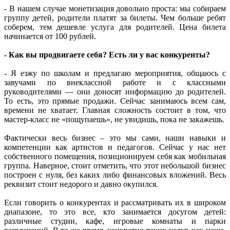
- В нашем случае монетизация довольно проста: мы собираем
группу детей, родители платят за билеты. Чем больше ребят
соберем, тем дешевле услуга для родителей. Цена билета
начинается от 100 рублей.
- Как вы продвигаете себя? Есть ли у вас конкуренты?
- Я езжу по школам и предлагаю мероприятия, общаюсь с
завучами по внеклассной работе и с классными
руководителями — они доносят информацию до родителей.
То есть, это прямые продажи. Сейчас занимаюсь всем сам,
времени не хватает. Главная сложность состоит в том, что
мастер-класс не «пощупаешь», не увидишь, пока не закажешь.
Фактически весь бизнес – это мы сами, наши навыки и
компетенции как артистов и педагогов. Сейчас у нас нет
собственного помещения, позиционируем себя как мобильная
группа. Наверное, стоит отметить, что этот небольшой бизнес
построен с нуля, без каких либо финансовых вложений. Весь
реквизит стоит недорого и давно окупился.
Если говорить о конкурентах и рассматривать их в широком
диапазоне, то это все, кто занимается досугом детей:
различные студии, кафе, игровые комнаты и парки