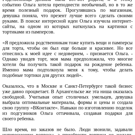
событию Ольга хотела преподнести необычный, но в то же
время полезный подарок. Прогулявшись по магазинам,
девушка поняла, что презент лучше всего сделать своими
руками. В поиске интересной идеи Ольга изучила интернет-
сайты, на одном из которых наткнулась на картинки с
тортиками из памперсов.
«Я предложила родственникам тоже купить вещи и памперсы
для торта, чтобы он был еще больше и красивее. Но все
отнеслись к моей идее с недоверием, - признается Ольга. -
Однако увидев торт, моя мама предположила, что многие
хотели бы получить такой подарок на рождение ребенка.
Именно мама подтолкнула меня к тому, чтобы делать
подобные тортики для других людей».
Оказалось, что в Москве и Санкт-Петербурге такой бизнес
уже давно процветает. В Архангельске же эта ниша оказалась
свободной. Учитывая опыт столичных умельцев, девушка
выбрала оптимальные материалы, формы и цены и создала
свою группу «ВКонтакте». Навыки по изготовлению поделок
из подгузников Ольга оттачивала, создавая подарки для
своего ребенка.
Шло время, но заказов не было. Люди звонили, задавали
интересующие вопросы, а приобрести тортики не желали.