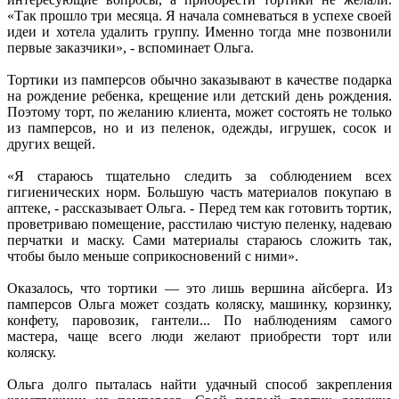
«Так прошло три месяца. Я начала сомневаться в успехе своей
идеи и хотела удалить группу. Именно тогда мне позвонили
первые заказчики», - вспоминает Ольга.
Тортики из памперсов обычно заказывают в качестве подарка
на рождение ребенка, крещение или детский день рождения.
Поэтому торт, по желанию клиента, может состоять не только
из памперсов, но и из пеленок, одежды, игрушек, сосок и
других вещей.
«Я стараюсь тщательно следить за соблюдением всех
гигиенических норм. Большую часть материалов покупаю в
аптеке, - рассказывает Ольга. - Перед тем как готовить тортик,
проветриваю помещение, расстилаю чистую пеленку, надеваю
перчатки и маску. Сами материалы стараюсь сложить так,
чтобы было меньше соприкосновений с ними».
Оказалось, что тортики — это лишь вершина айсберга. Из
памперсов Ольга может создать коляску, машинку, корзинку,
конфету, паровозик, гантели... По наблюдениям самого
мастера, чаще всего люди желают приобрести торт или
коляску.
Ольга долго пыталась найти удачный способ закрепления