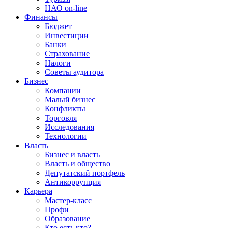
НАО on-line
Финансы
Бюджет
Инвестиции
Банки
Страхование
Налоги
Советы аудитора
Бизнес
Компании
Малый бизнес
Конфликты
Торговля
Исследования
Технологии
Власть
Бизнес и власть
Власть и общество
Депутатский портфель
Антикоррупция
Карьера
Мастер-класс
Профи
Образование
Кто есть кто?