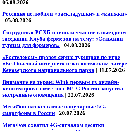
06.08.2026
Россияне полюбили «раскладушки» и «книжки»
|
05.08.2026
Сотрудники РСХБ приняли участие в выездном
заседании Клуба фермеров на тему: «Сельский
туризм для фермеров»
|
04.08.2026
«Ростелеком» провел серию турниров по игре
«БезОпасный интернет» в экологическом лагере
Кенозерского национального парка
|
31.07.2026
Внимание на экран: Wink первым из онлайн-
кинотеатров совместно с МЧС России запустил
экстренные оповещения
|
22.07.2026
МегаФон назвал самые популярные 5G-
смартфоны в России
|
20.07.2026
МегаФон охватил 4G-сигналом десятки