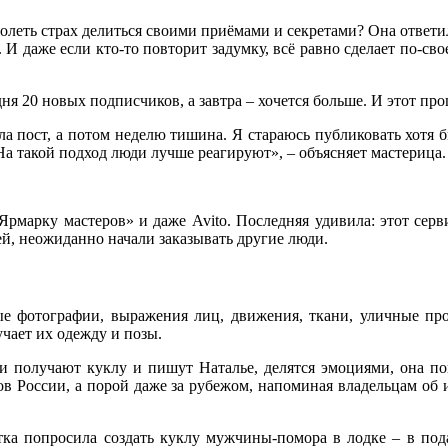
долеть страх делиться своими приёмами и секретами? Она ответил
. И даже если кто‑то повторит задумку, всё равно сделает по-сво
дня 20 новых подписчиков, а завтра – хочется больше. И этот проц
ила пост, а потом неделю тишина. Я стараюсь публиковать хотя 
На такой подход люди лучше реагируют», – объясняет мастерица.
«Ярмарку мастеров» и даже Avito. Последняя удивила: этот серв
й, неожиданно начали заказывать другие люди.
е фотографии, выражения лиц, движения, ткани, уличные про
учает их одежду и позы.
и получают куклу и пишут Наталье, делятся эмоциями, она пон
ов России, а порой даже за рубежом, напоминая владельцам об 
ка попросила создать куклу мужчины-помора в лодке – в пода