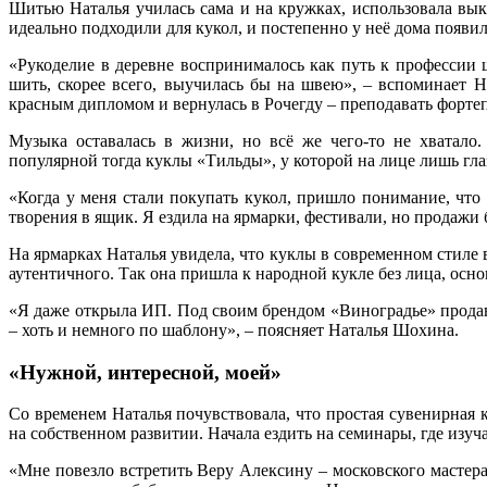
Шитью Наталья училась сама и на кружках, использовала вы
идеально подходили для кукол, и постепенно у неё дома появи
«Рукоделие в деревне воспринималось как путь к профессии ш
шить, скорее всего, выучилась бы на швею», – вспоминает Н
красным дипломом и вернулась в Рочегду – преподавать форте
Музыка оставалась в жизни, но всё же чего‑то не хватало.
популярной тогда куклы «Тильды», у которой на лице лишь гла
«Когда у меня стали покупать кукол, пришло понимание, что 
творения в ящик. Я ездила на ярмарки, фестивали, но продажи
На ярмарках Наталья увидела, что куклы в современном стиле 
аутентичного. Так она пришла к народной кукле без лица, осн
«Я даже открыла ИП. Под своим брендом «Виноградье» продава
– хоть и немного по шаблону», – поясняет Наталья Шохина.
«Нужной, интересной, моей»
Со временем Наталья почувствовала, что простая сувенирная 
на собственном развитии. Начала ездить на семинары, где изуч
«Мне повезло встретить Веру Алексину – московского мастера