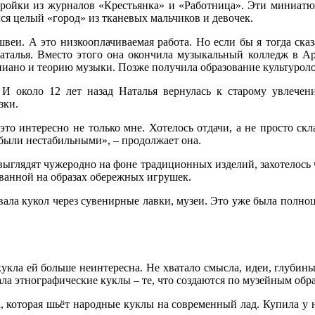
кройки из журналов «Крестьянка» и «Работница». Эти миниат
лся целый «город» из тканевых мальчиков и девочек.
веи. А это низкооплачиваемая работа. Но если бы я тогда сказ
аталья. Вместо этого она окончила музыкальный колледж в Ар
пиано и теорию музыки. Позже получила образование культуроло
 И около 12 лет назад Наталья вернулась к старому увлечен
зки.
это интересно не только мне. Хотелось отдачи, а не просто ск
 были нестабильными», – продолжает она.
выглядят чужеродно на фоне традиционных изделий, захотелось 
ованной на образах обережных игрушек.
ла кукол через сувенирные лавки, музеи. Это уже была полноц
кукла ей больше неинтересна. Не хватало смысла, идеи, глубины
ала этнографические куклы – те, что создаются по музейным обр
, которая шьёт народные куклы на современный лад. Купила у 