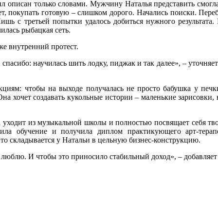
 описан только словами. Мужчину Наталья представить смогла,
ет, покупать готовую – слишком дорого. Начались поиски. Пере
Лишь с третьей попытки удалось добиться нужного результата.
илась рыбацкая сеть.
же внутренний протест.
 спасибо: научилась шить лодку, пиджак и так далее», – уточняе
циям: чтобы на выходе получалась не просто бабушка у печки
 Она хочет создавать кукольные истории – маленькие зарисовки
 уходит из музыкальной школы и полностью посвящает себя тво
ила обучение и получила диплом практикующего арт-терапе
 это складывается у Натальи в цельную бизнес-конструкцию.
о люблю. И чтобы это приносило стабильный доход», – добавляет