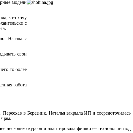
юрные модели
ала, что хочу
хангельске с
га.
ию. Начала с
ладывать свои
чего‑то более
енная работа
. Переехав в Березник, Наталья закрыла ИП и сосредоточилась
азцам.
неё несколько курсов и адаптировала фишки её технологии под