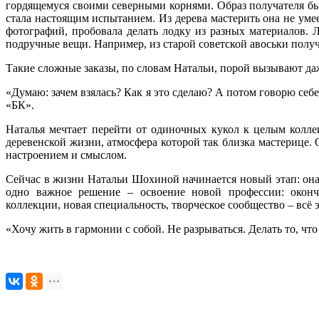
гордящемуся своими северными корнями. Образ получателя был
стала настоящим испытанием. Из дерева мастерить она не уме
фотографий, пробовала делать лодку из разных материалов. 
подручные вещи. Например, из старой советской авоськи получ
Такие сложные заказы, по словам Натальи, порой вызывают да
«Думаю: зачем взялась? Как я это сделаю? А потом говорю себе
«БК».
Наталья мечтает перейти от одиночных кукол к целым коллек
деревенской жизни, атмосфера которой так близка мастерице.
настроением и смыслом.
Сейчас в жизни Натальи Шохиной начинается новый этап: она
одно важное решение – освоение новой профессии: оконч
коллекции, новая специальность, творческое сообщество – всё
«Хочу жить в гармонии с собой. Не разрываться. Делать то, чт