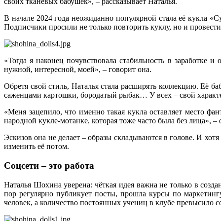
своих тканевых бабушек», – рассказывает Наталья.
В начале 2024 года неожиданно популярной стала её кукла «
Подписчики просили не только повторить куклу, но и провест
«Тогда я наконец почувствовала стабильность в заработке и 
нужной, интересной, моей», – говорит она.
Обретя свой стиль, Наталья стала расширять коллекцию. Её б
саженцами картошки, бородатый рыбак… У всех – свой характер
«Меня зацепило, что именно такая кукла оставляет место фа
народной кукле-мотанке, которая тоже часто была без лица», – 
Эскизов она не делает – образы складываются в голове. И хотя
изменить её потом.
Соцсети – это работа
Наталья Шохина уверена: чёткая идея важна не только в созда
пор регулярно публикует посты, прошла курсы по маркетингу
человек, а количество постоянных учениц в клубе превысило с