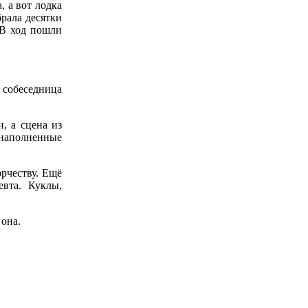
 а вот лодка
брала десятки
 В ход пошли
т собеседница
, а сцена из
, наполненные
рчеству. Ещё
вта. Куклы,
 она.