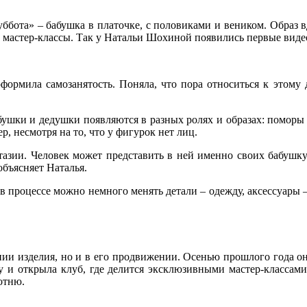
Суббота» – бабушка в платочке, с половиками и веником. Образ
и мастер-классы. Так у Натальи Шохиной появились первые виде
оформила самозанятость. Поняла, что пора относиться к этому 
абушки и дедушки появляются в разных ролях и образах: помор
, несмотря на то, что у фигурок нет лиц.
нтазии. Человек может представить в ней именно своих бабушк
объясняет Наталья.
 в процессе можно немного менять детали – одежду, аксессуары 
нии изделия, но и в его продвижении. Осенью прошлого года он
 и открыла клуб, где делится эксклюзивными мастер-классами
отню.