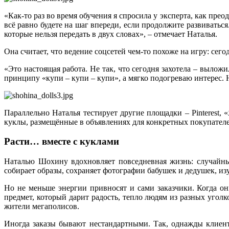
«Как‑то раз во время обучения я спросила у эксперта, как прео
всё равно будете на шаг впереди, если продолжите развиваться
которые нельзя передать в двух словах», – отмечает Наталья.
Она считает, что ведение соцсетей чем‑то похоже на игру: сего
«Это настоящая работа. Не так, что сегодня захотела – вылож
принципу «купи – купи – купи», а мягко подогреваю интерес. 
Параллельно Наталья тестирует другие площадки – Pinterest, 
куклы, размещённые в объявлениях для конкретных покупателе
Расти… вместе с куклами
Наталью Шохину вдохновляет повседневная жизнь: случайны
собирает образы, сохраняет фотографии бабушек и дедушек, из
Но не меньше энергии привносят и сами заказчики. Когда он
предмет, который дарит радость, тепло людям из разных уголк
жители мегаполисов.
Иногда заказы бывают нестандартными. Так, однажды клиент