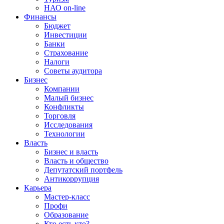
НАО on-line
Финансы
Бюджет
Инвестиции
Банки
Страхование
Налоги
Советы аудитора
Бизнес
Компании
Малый бизнес
Конфликты
Торговля
Исследования
Технологии
Власть
Бизнес и власть
Власть и общество
Депутатский портфель
Антикоррупция
Карьера
Мастер-класс
Профи
Образование
Кто есть кто?