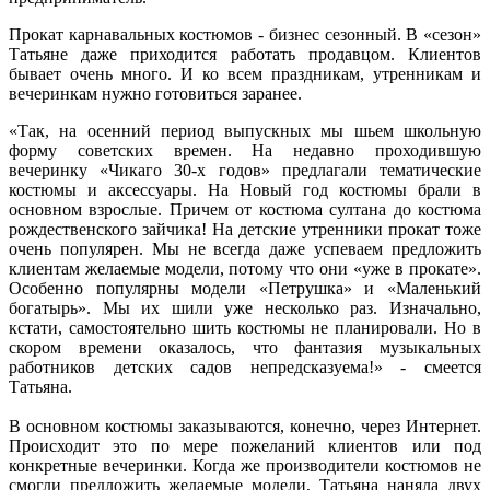
Прокат карнавальных костюмов - бизнес сезонный. В «сезон»
Татьяне даже приходится работать продавцом. Клиентов
бывает очень много. И ко всем праздникам, утренникам и
вечеринкам нужно готовиться заранее.
«Так, на осенний период выпускных мы шьем школьную
форму советских времен. На недавно проходившую
вечеринку «Чикаго 30-х годов» предлагали тематические
костюмы и аксессуары. На Новый год костюмы брали в
основном взрослые. Причем от костюма султана до костюма
рождественского зайчика! На детские утренники прокат тоже
очень популярен. Мы не всегда даже успеваем предложить
клиентам желаемые модели, потому что они «уже в прокате».
Особенно популярны модели «Петрушка» и «Маленький
богатырь». Мы их шили уже несколько раз. Изначально,
кстати, самостоятельно шить костюмы не планировали. Но в
скором времени оказалось, что фантазия музыкальных
работников детских садов непредсказуема!» - смеется
Татьяна.
В основном костюмы заказываются, конечно, через Интернет.
Происходит это по мере пожеланий клиентов или под
конкретные вечеринки. Когда же производители костюмов не
смогли предложить желаемые модели, Татьяна наняла двух