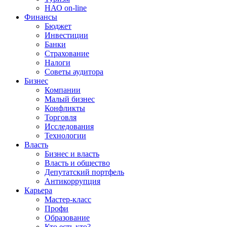
НАО on-line
Финансы
Бюджет
Инвестиции
Банки
Страхование
Налоги
Советы аудитора
Бизнес
Компании
Малый бизнес
Конфликты
Торговля
Исследования
Технологии
Власть
Бизнес и власть
Власть и общество
Депутатский портфель
Антикоррупция
Карьера
Мастер-класс
Профи
Образование
Кто есть кто?