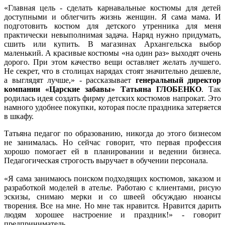
«Главная цель - сделать карнавальные костюмы для детей
доступными и облегчить жизнь женщин. Я сама мама. И
подготовить костюм для детского утренника для меня
практически невыполнимая задача. Наряд нужно придумать,
сшить или купить. В магазинах Архангельска выбор
маленький. А красивые костюмы «на один раз» выходят очень
дорого. При этом качество вещи оставляет желать лучшего.
Не секрет, что в столицах нарядах стоят значительно дешевле,
а выглядят лучше,» - рассказывает
генеральный директор
компании «Царские забавы» Татьяна ГЛОБЕНКО
. Так
родилась идея создать фирму детских костюмов напрокат. Это
намного удобнее покупки, которая после праздника затеряется
в шкафу.
Татьяна педагог по образованию, никогда до этого бизнесом
не занималась. Но сейчас говорит, что первая профессия
хорошо помогает ей в планировании и ведении бизнеса.
Педагогическая строгость выручает в обучении персонала.
«Я сама занимаюсь поиском подходящих костюмов, заказом и
разработкой моделей в ателье. Работаю с клиентами, рисую
эскизы, снимаю мерки и со швеей обсуждаю нюансы
творения. Все на мне. Но мне так нравится. Нравится дарить
людям хорошее настроение и праздник!» - говорит
предприниматель.