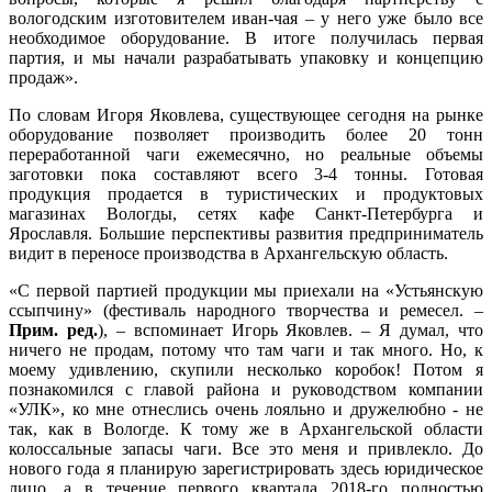
вологодским изготовителем иван-чая – у него уже было все
необходимое оборудование. В итоге получилась первая
партия, и мы начали разрабатывать упаковку и концепцию
продаж».
По словам Игоря Яковлева, существующее сегодня на рынке
оборудование позволяет производить более 20 тонн
переработанной чаги ежемесячно, но реальные объемы
заготовки пока составляют всего 3-4 тонны. Готовая
продукция продается в туристических и продуктовых
магазинах Вологды, сетях кафе Санкт-Петербурга и
Ярославля. Большие перспективы развития предприниматель
видит в переносе производства в Архангельскую область.
«С первой партией продукции мы приехали на «Устьянскую
ссыпчину» (фестиваль народного творчества и ремесел. –
Прим. ред.
), – вспоминает Игорь Яковлев. – Я думал, что
ничего не продам, потому что там чаги и так много. Но, к
моему удивлению, скупили несколько коробок! Потом я
познакомился с главой района и руководством компании
«УЛК», ко мне отнеслись очень лояльно и дружелюбно - не
так, как в Вологде. К тому же в Архангельской области
колоссальные запасы чаги. Все это меня и привлекло. До
нового года я планирую зарегистрировать здесь юридическое
лицо, а в течение первого квартала 2018-го полностью