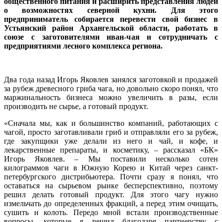
общественного питания и расширить представления людей
о возможностях северной кухни. Для этого
предприниматель собирается перевести свой бизнес в
Устьянский район Архангельской области, работать в
союзе с заготовителями иван-чая и сотрудничать с
предприятиями лесного комплекса региона.
Два года назад Игорь Яковлев занялся заготовкой и продажей
за рубеж древесного гриба чага, но довольно скоро понял, что
маржинальность бизнеса можно увеличить в разы, если
производить не сырье, а готовый продукт.
«Сначала мы, как и большинство компаний, работающих с
чагой, просто заготавливали гриб и отправляли его за рубеж,
где закупщики уже делали из него и чай, и кофе, и
лекарственные препараты, и косметику, – рассказал «БК»
Игорь Яковлев. – Мы поставили несколько сотен
килограммов чаги в Южную Корею и Китай через санкт-
петербургского дистрибьютера. Почти сразу я понял, что
оставаться на сырьевом рынке бесперспективно, поэтому
решил делать готовый продукт. Для этого чагу нужно
измельчать до определенных фракций, а перед этим очищать,
сушить и колоть. Передо мной встали производственные
вопросы, которые я решил благодаря партнерству с