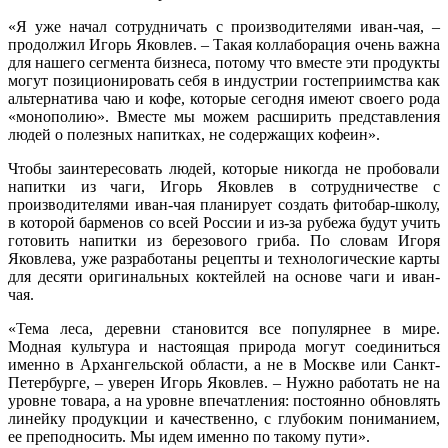
«Я уже начал сотрудничать с производителями иван-чая, –
продолжил Игорь Яковлев. – Такая коллаборация очень важна
для нашего сегмента бизнеса, потому что вместе эти продукты
могут позиционировать себя в индустрии гостеприимства как
альтернатива чаю и кофе, которые сегодня имеют своего рода
«монополию». Вместе мы можем расширить представления
людей о полезных напитках, не содержащих кофеин».
Чтобы заинтересовать людей, которые никогда не пробовали
напитки из чаги, Игорь Яковлев в сотрудничестве с
производителями иван-чая планирует создать фитобар-школу,
в которой барменов со всей России и из-за рубежа будут учить
готовить напитки из березового гриба. По словам Игоря
Яковлева, уже разработаны рецепты и технологические карты
для десяти оригинальных коктейлей на основе чаги и иван-
чая.
«Тема леса, деревни становится все популярнее в мире.
Модная культура и настоящая природа могут соединиться
именно в Архангельской области, а не в Москве или Санкт-
Петербурге, – уверен Игорь Яковлев. – Нужно работать не на
уровне товара, а на уровне впечатления: постоянно обновлять
линейку продукции и качественно, с глубоким пониманием,
ее преподносить. Мы идем именно по такому пути».