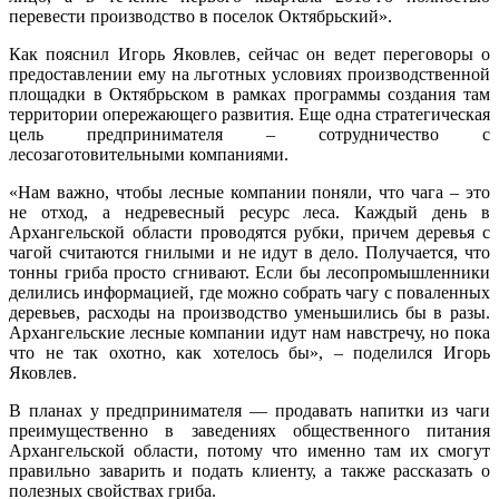
перевести производство в поселок Октябрьский».
Как пояснил Игорь Яковлев, сейчас он ведет переговоры о
предоставлении ему на льготных условиях производственной
площадки в Октябрьском в рамках программы создания там
территории опережающего развития. Еще одна стратегическая
цель предпринимателя – сотрудничество с
лесозаготовительными компаниями.
«Нам важно, чтобы лесные компании поняли, что чага – это
не отход, а недревесный ресурс леса. Каждый день в
Архангельской области проводятся рубки, причем деревья с
чагой считаются гнилыми и не идут в дело. Получается, что
тонны гриба просто сгнивают. Если бы лесопромышленники
делились информацией, где можно собрать чагу с поваленных
деревьев, расходы на производство уменьшились бы в разы.
Архангельские лесные компании идут нам навстречу, но пока
что не так охотно, как хотелось бы», – поделился Игорь
Яковлев.
В планах у предпринимателя — продавать напитки из чаги
преимущественно в заведениях общественного питания
Архангельской области, потому что именно там их смогут
правильно заварить и подать клиенту, а также рассказать о
полезных свойствах гриба.