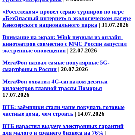
«Ростелеком» провел серию турниров по игре
«БезОпасный интернет» в экологическом лагере
Кенозерского национального парка
|
31.07.2026
Внимание на экран: Wink первым из онлайн-
кинотеатров совместно с МЧС России запустил
экстренные оповещения
|
22.07.2026
МегаФон назвал самые популярные 5G-
смартфоны в России
|
20.07.2026
МегаФон охватил 4G-сигналом десятки
километров главной трассы Поморья
|
17.07.2026
ВТБ: заёмщики стали чаще покупать готовые
частные дома, чем строить
|
14.07.2026
ВТБ нарастил выдачу электронных гарантий
для малого и среднего бизнеса на 76%
|