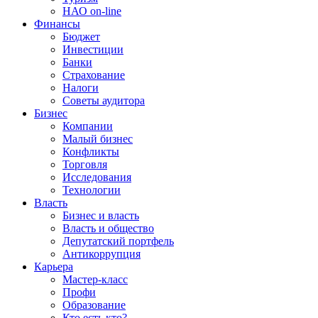
НАО on-line
Финансы
Бюджет
Инвестиции
Банки
Страхование
Налоги
Советы аудитора
Бизнес
Компании
Малый бизнес
Конфликты
Торговля
Исследования
Технологии
Власть
Бизнес и власть
Власть и общество
Депутатский портфель
Антикоррупция
Карьера
Мастер-класс
Профи
Образование
Кто есть кто?