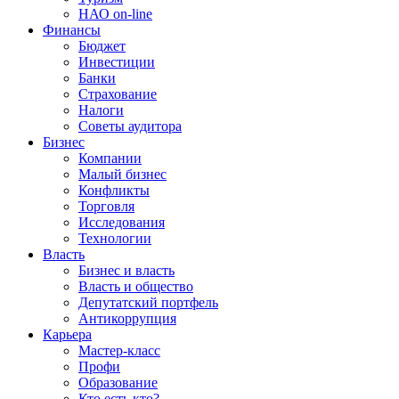
НАО on-line
Финансы
Бюджет
Инвестиции
Банки
Страхование
Налоги
Советы аудитора
Бизнес
Компании
Малый бизнес
Конфликты
Торговля
Исследования
Технологии
Власть
Бизнес и власть
Власть и общество
Депутатский портфель
Антикоррупция
Карьера
Мастер-класс
Профи
Образование
Кто есть кто?