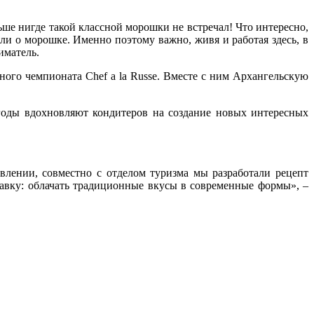
льше нигде такой классной морошки не встречал! Что интересно,
али о морошке. Именно поэтому важно, живя и работая здесь, в
ниматель.
ого чемпионата Chef a la Russe. Вместе с ним Архангельскую
.
ягоды вдохновляют кондитеров на создание новых интересных
влении, совместно с отделом туризма мы разработали рецепт
ставку: облачать традиционные вкусы в современные формы», –