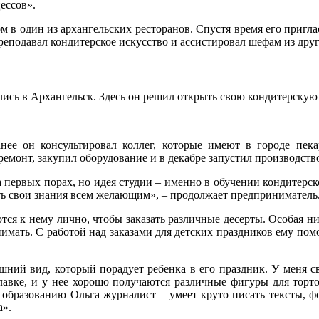
ессов».
 в один из архангельских ресторанов. Спустя время его пригла
еподавал кондитерское искусство и ассистировал шефам из друг
улись в Архангельск. Здесь он решил открыть свою кондитерскую 
анее он консультировал коллег, которые имеют в городе пе
емонт, закупил оборудование и в декабре запустил производств
 первых порах, но идея студии – именно в обучении кондитерс
ать свои знания всем желающим», – продолжает предприниматель
ся к нему лично, чтобы заказать различные десерты. Особая ни
имать. С работой над заказами для детских праздников ему пом
ешний вид, который порадует ребенка в его праздник. У меня с
лавке, и у нее хорошо получаются различные фигуры для торто
о образованию Ольга журналист – умеет круто писать тексты, ф
а».