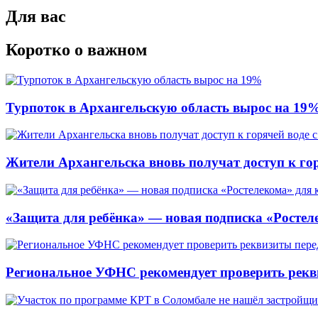
Для вас
Коротко о важном
Турпоток в Архангельскую область вырос на 19
Жители Архангельска вновь получат доступ к горя
«Защита для ребёнка» — новая подписка «Ростеле
Региональное УФНС рекомендует проверить рекв