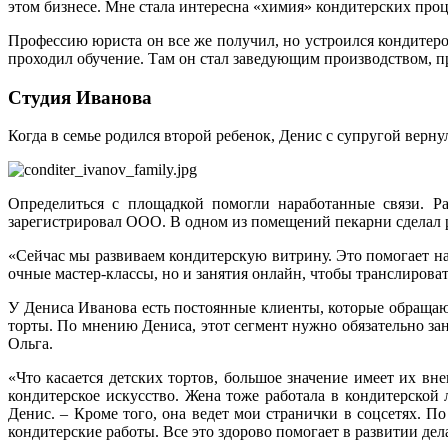
этом бизнесе. Мне стала интересна «химия» кондитерских проц
Профессию юриста он все же получил, но устроился кондитером
проходил обучение. Там он стал заведующим производством, пр
Студия Иванова
Когда в семье родился второй ребенок, Денис с супругой верн
Определиться с площадкой помогли наработанные связи. Р
зарегистрировал ООО. В одном из помещений пекарни сделал р
«Сейчас мы развиваем кондитерскую витрину. Это помогает на
очные мастер-классы, но и занятия онлайн, чтобы транслиров
У Дениса Иванова есть постоянные клиенты, которые обращают
торты. По мнению Дениса, этот сегмент нужно обязательно зан
Ольга.
«Что касается детских тортов, большое значение имеет их вн
кондитерское искусство. Жена тоже работала в кондитерской 
Денис. – Кроме того, она ведет мои странички в соцсетях. П
кондитерские работы. Все это здорово помогает в развитии дел