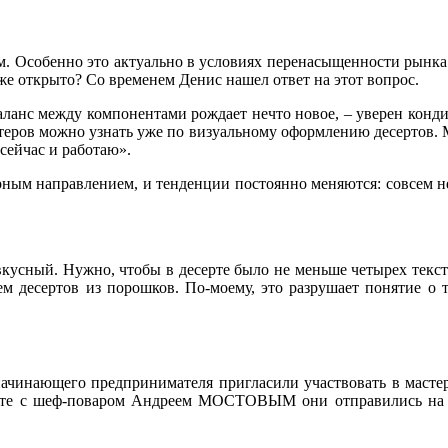
ым. Особенно это актуально в условиях перенасыщенности рынка
е уже открыто? Со временем Денис нашел ответ на этот вопрос.
баланс между компонентами рождает нечто новое, – уверен конд
астеров можно узнать уже по визуальному оформлению десертов.
 сейчас и работаю».
рным направлением, и тенденции постоянно меняются: совсем н
кусный. Нужно, чтобы в десерте было не меньше четырех текст
м десертов из порошков. По-моему, это разрушает понятие о т
ачинающего предпринимателя пригласили участвовать в масте
сте с шеф-поваром Андреем МОСТОВЫМ они отправились на юг