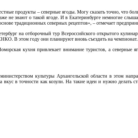
местные продукты – северные ягоды. Могу сказать точно, что бо
 даже не знают о такой ягоде. И в Екатеринбурге немногие слыш
а основе традиционных северных рецептов», – отмечает предпри
тербург на отборочный тур Всероссийского открытого кулинарн
КО. В этом году они планируют вновь съездить на чемпионат
 Поморская кухня привлекает внимание туристов, а северные 
 министерством культуры Архангельской области в этом напра
а вкус в точности как козули. На такие идеи и нужно делать 