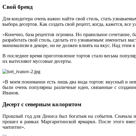
Свой бренд
Для кондитера очень важно найти свой стиль, стать узнаваем
выбора десертов. Как создать свой рецепт, когда, кажется, вс
«Конечно, база рецептов огромна. Но правильное сочетание, 
разработать свой стиль, сделать его узнаваемым: именитых м
минимализм в декоре, он не должен влиять на вкус. Над этим я
В последнее время приготовление тортов стало весьма популя
их вытесняют муссовые десерты.
«В моем понимании есть лишь два вида тортов: вкусный и нев
были очень популярны различные идеи, связанные с создание
Иванов.
Десерт с северным колоритом
Прошлый год для Дениса был богатым на события. Сначала н
прошел в рамках Маргаритинской ярмарки. После этого вме
чаепитие».