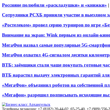
Россияне полюбили «раскладушки» и «книжки»
Сотрудники РСХБ приняли участие в выездном за
«Ростелеком» провел серию турниров по игре «Б
Внимание на экран: Wink первым из онлайн-кино
МегаФон назвал самые популярные 5G-смартфон
МегаФон охватил 4G-сигналом десятки километр
ВТБ: заёмщики стали чаще покупать готовые час
ВТБ нарастил выдачу электронных гарантий для 
«МегаФон» объединил роботов на собственной п
«Мегафон» разрешил подписывать исходящие вы
Телефоны редакции: +7 (8182) 20-44-02, 65-25-40, +7 (909) 556-2