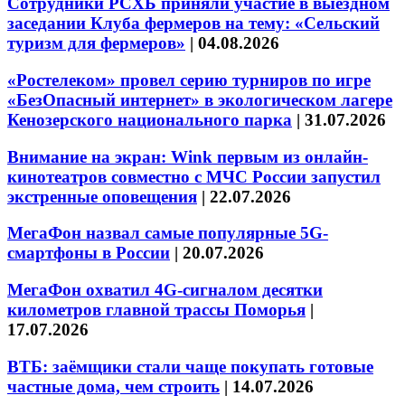
Сотрудники РСХБ приняли участие в выездном
заседании Клуба фермеров на тему: «Сельский
туризм для фермеров»
|
04.08.2026
«Ростелеком» провел серию турниров по игре
«БезОпасный интернет» в экологическом лагере
Кенозерского национального парка
|
31.07.2026
Внимание на экран: Wink первым из онлайн-
кинотеатров совместно с МЧС России запустил
экстренные оповещения
|
22.07.2026
МегаФон назвал самые популярные 5G-
смартфоны в России
|
20.07.2026
МегаФон охватил 4G-сигналом десятки
километров главной трассы Поморья
|
17.07.2026
ВТБ: заёмщики стали чаще покупать готовые
частные дома, чем строить
|
14.07.2026