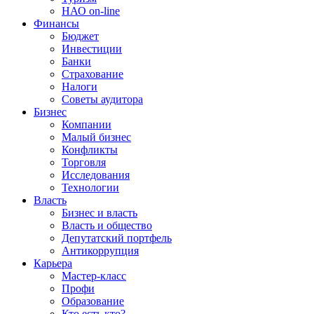
НАО on-line
Финансы
Бюджет
Инвестиции
Банки
Страхование
Налоги
Советы аудитора
Бизнес
Компании
Малый бизнес
Конфликты
Торговля
Исследования
Технологии
Власть
Бизнес и власть
Власть и общество
Депутатский портфель
Антикоррупция
Карьера
Мастер-класс
Профи
Образование
Кто есть кто?