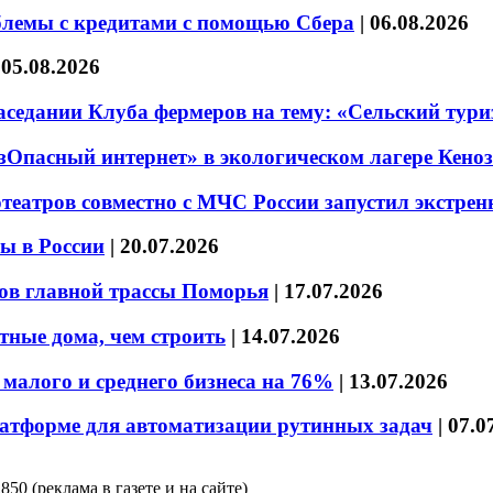
блемы с кредитами с помощью Сбера
|
06.08.2026
|
05.08.2026
седании Клуба фермеров на тему: «Сельский тури
езОпасный интернет» в экологическом лагере Кено
театров совместно с МЧС России запустил экстре
ы в России
|
20.07.2026
ов главной трассы Поморья
|
17.07.2026
тные дома, чем строить
|
14.07.2026
малого и среднего бизнеса на 76%
|
13.07.2026
латформе для автоматизации рутинных задач
|
07.0
850 (реклама в газете и на сайте)