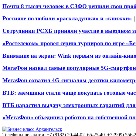
Почти 8 тысяч человек в СЗФО решили свои про
Россияне полюбили «раскладушки» и «книжки»
Сотрудники РСХБ приняли участие в выездном за
«Ростелеком» провел серию турниров по игре «Б
Внимание на экран: Wink первым из онлайн-кино
МегаФон назвал самые популярные 5G-смартфон
МегаФон охватил 4G-сигналом десятки километр
ВТБ: заёмщики стали чаще покупать готовые час
ВТБ нарастил выдачу электронных гарантий для 
«МегаФон» объединил роботов на собственной п
Телефоны редакции: +7 (8182) 20-44-02, 65-25-40, +7 (909) 556-2