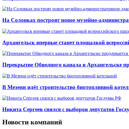
На Соловках построят новое музейно-администра
Архангельск впервые станет площадкой всеросси
Перекрытие Обводного канала в Архангельске про
В Мезени идёт строительство биотопливной коте
Никита Сергеев снялся с выборов депутатов Гос
Новости компаний