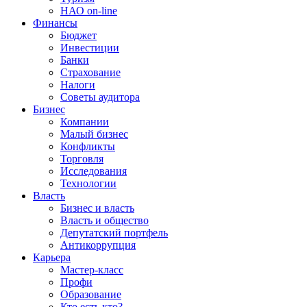
НАО on-line
Финансы
Бюджет
Инвестиции
Банки
Страхование
Налоги
Советы аудитора
Бизнес
Компании
Малый бизнес
Конфликты
Торговля
Исследования
Технологии
Власть
Бизнес и власть
Власть и общество
Депутатский портфель
Антикоррупция
Карьера
Мастер-класс
Профи
Образование
Кто есть кто?