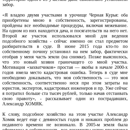
забор.
«Я владею двумя участками в урочище Черная Курья: оба
приобретены мною в собственность, зарегистрированы,
пройдены все необходимые процедуры, включая межевание.
На одном из них находится дача, и посягательств на него нет.
Второй же участок использовался мной для ведения
подсобного хозяйства - сейчас именно он стал предметом
разбирательств в суде. В июне 2015 года кто-то по
собственному почину установил на нем забор, фактически
отобрав у меня часть земли (на снимке). Позже выяснилось,
что это новый хозяин граничащего со мной участка.
Мотивация «захватчиков» простая — якобы в начале 2000-х
годов имела место кадастровая ошибка. Теперь в суде мне
необходимо доказывать, что моя собственность — это моя
собственность, соответственно неся при этом затраты на
юристов, экспертов, кадастровых инженеров и пр. Уже сейчас
я потратил больше ста тысяч рублей, только начав отстаивать
свою правоту», - рассказывает один из пострадавших,
Александр ХОМЯК.
К слову, подсобное хозяйство на этом участке Александр
Хомяк ведет еще с девяностых годов и никаких проблем до
недавнего времени не возникало. В 2005-м земля была
оформлена в собственность, все документы истец представил