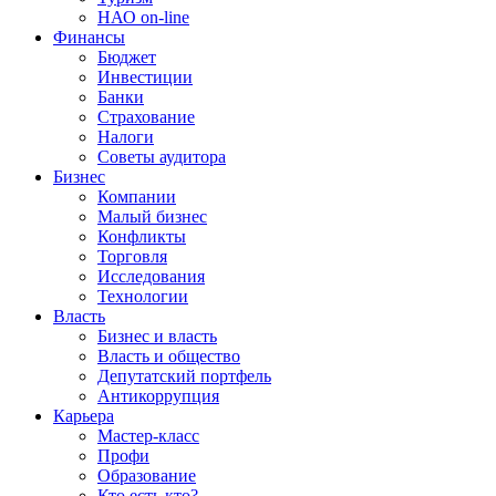
НАО on-line
Финансы
Бюджет
Инвестиции
Банки
Страхование
Налоги
Советы аудитора
Бизнес
Компании
Малый бизнес
Конфликты
Торговля
Исследования
Технологии
Власть
Бизнес и власть
Власть и общество
Депутатский портфель
Антикоррупция
Карьера
Мастер-класс
Профи
Образование
Кто есть кто?