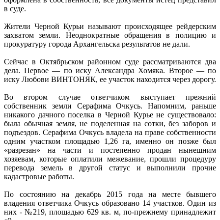
в суде.
Жители Черной Курьи называют происходящее рейдерским
захватом земли. Неоднократные обращения в полицию и
прокуратуру города Архангельска результатов не дали.
Сейчас в Октябрьском районном суде рассматриваются два
дела. Первое — по иску Александра Хомяка. Второе — по
иску Любови ВИНТОНЯК, ее участок находится через дорогу.
Во втором случае ответчиком выступает прежний
собственник земли Серафима Очкусь. Напомним, раньше
никакого дачного поселка в Черной Курье не существовало:
была обычная земля, не поделенная на сотки, без заборов и
подъездов. Серафима Очкусь владела на праве собственности
одним участком площадью 1,26 га, именно он позже был
«разрезан» на части и постепенно продан нынешним
хозяевам, которые оплатили межевание, прошли процедуру
перевода земель в другой статус и выполнили прочие
кадастровые работы.
По состоянию на декабрь 2015 года на месте бывшего
владения ответчика Очкусь образовано 14 участков. Один из
них - №219, площадью 629 кв. м, по-прежнему принадлежит