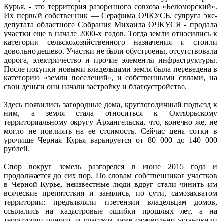
Курья, - это территория разоренного совхоза «Беломорский».
Их первый собственник — Серафима ОЧКУСЬ, супруга экс-
депутата областного Собрания Михаила ОЧКУСЯ - продала
участки еще в начале 2000-х годов. Тогда земли относились к
категории сельскохозяйственного назначения и стоили
довольно дешево. Участки не были обустроены, отсутствовала
дорога, электричество и прочие элементы инфраструктуры.
После покупки новыми владельцами земля была переведена в
категорию «земли поселений», и собственными силами, на
свои деньги они начали застройку и благоустройство.
Здесь появились загородные дома, круглогодичный подъезд к
ним, а земля стала относиться к Октябрьскому
территориальному округу Архангельска, что, конечно же, не
могло не повлиять на ее стоимость. Сейчас цена сотки в
урочище Черная Курья варьируется от 80 000 до 140 000
рублей.
Спор вокруг земель разгорелся в июне 2015 года и
продолжается до сих пор. По словам собственников участков
в Черной Курье, неизвестные люди вдруг стали чинить им
всяческие препятствия и занялись, по сути, самозахватом
территории: предъявляли претензии владельцам домов,
ссылались на кадастровые ошибки прошлых лет, а на
территории одного из участков даже самовольно установили