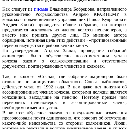
Как следует из
письма
Владимира Бобрецова, направленного
руководителю Росрыболовства Андрею КРАЙНЕМУ, в
колхозах с подачи внешних управляющих (Павла Кудрявина и
Андрея Заики) проводятся общие собрания, на которых
предлагается исключить из членов колхоза пенсионеров, а
вместо них принять других лиц. По мнению автора
обращения, истинная цель этих действий - «противозаконный
перевод имущества и рыболовецких квот».
По утверждению Андрея Заики, проведение собраний
акционеров было обусловлено несоответствием устава
колхоза закону о сельхозкооперации и отсутствием
документов, подтверждающих членство в колхозах.
Так, в колхозе «Сояна», где собрание акционеров было
отложено по инициативе областного Союза рыбколхозов,
действует устав от 1992 года. В нем даже нет понятия об
ассоциированных членах колхоза, которыми должны являться
колхозники, выходящие на пенсию. Поэтому прежде чем
переводить пенсионеров в ассоциированные члены,
необходимо изменить устав.
В колхозе «Красное знамя» за предложенные изменения
проголосовали почти единогласно, что говорит об отсутствии
какого-либо недовольства со стороны колхозников. Люди,
которые не работали в колхозе значительное время, в список