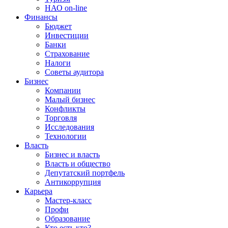
НАО on-line
Финансы
Бюджет
Инвестиции
Банки
Страхование
Налоги
Советы аудитора
Бизнес
Компании
Малый бизнес
Конфликты
Торговля
Исследования
Технологии
Власть
Бизнес и власть
Власть и общество
Депутатский портфель
Антикоррупция
Карьера
Мастер-класс
Профи
Образование
Кто есть кто?