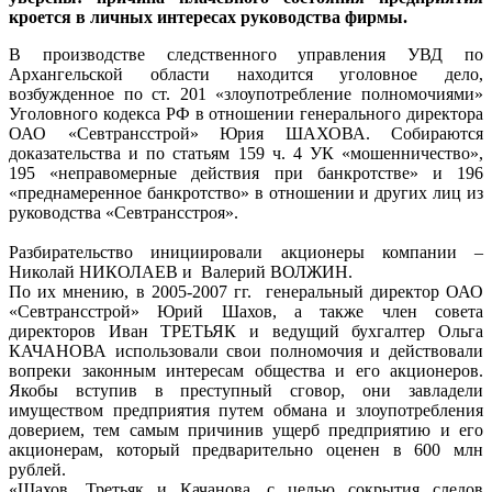
кроется в личных интересах руководства фирмы.
В производстве следственного управления УВД по
Архангельской области находится уголовное дело,
возбужденное по ст. 201 «злоупотребление полномочиями»
Уголовного кодекса РФ в отношении генерального директора
ОАО «Севтрансстрой» Юрия ШАХОВА. Собираются
доказательства и по статьям 159 ч. 4 УК «мошенничество»,
195 «неправомерные действия при банкротстве» и 196
«преднамеренное банкротство» в отношении и других лиц из
руководства «Севтрансстроя».
Разбирательство инициировали акционеры компании –
Николай НИКОЛАЕВ и Валерий ВОЛЖИН.
По их мнению, в 2005-2007 гг. генеральный директор ОАО
«Севтрансстрой» Юрий Шахов, а также член совета
директоров Иван ТРЕТЬЯК и ведущий бухгалтер Ольга
КАЧАНОВА использовали свои полномочия и действовали
вопреки законным интересам общества и его акционеров.
Якобы вступив в преступный сговор, они завладели
имуществом предприятия путем обмана и злоупотребления
доверием, тем самым причинив ущерб предприятию и его
акционерам, который предварительно оценен в 600 млн
рублей.
«Шахов, Третьяк и Качанова, с целью сокрытия следов