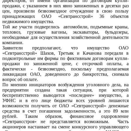
директоров, от имени организации по договорам купли-
продажи, с указанием в них явно заниженных в десятки раз
цен, произвели безвозмездное отчуждение в свою пользу
принадлежащих ОАО «Севтрансстрой» 36 объектов
недвижимого имущества.
Той же участи подверглись автомобили, подъемные краны,
тепловоз, грузовые вагоны, экскаваторы, бульдозеры,
необходимые для осуществления хозяйственной деятельности
компании.
Заявители предполагают, что имущество ОАО
«Севтрансстрой» Шахов, Третьяк и Качанова передали в
подконтрольные им фирмы по фиктивным договорам купли-
продажи по заниженной цене, с отсрочкой оплаты, а
фактически - безвозмездно, поскольку предполагаемая
ликвидация ОАО, доведенного до банкротства, снимала
вопрос об оплате.
По мнению инициаторов возбуждения уголовного дела, на
предприятии создана такая ситуация, при которой
беспрепятственно выводится «последнее» имущество, а
УФНС и в его лице бюджеты всех уровней лишаются
возможности получить от ОАО «Севтрансстрой» денежные
средства в счет погашения задолженности, а это 89 млн
рублей. Таким образом, финансовое оздоровление
«Севтрансстроя» не представляется возможным. Часть
акционеров настаивает на смене конкурсного управляющего