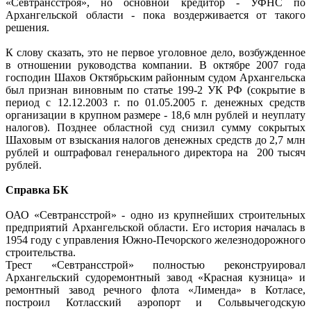
«Севтрансстроя», но основной кредитор - УФНС по
Архангельской области - пока воздерживается от такого
решения.
К слову сказать, это не первое уголовное дело, возбужденное
в отношении руководства компании. В октябре 2007 года
господин Шахов Октябрьским районным судом Архангельска
был признан виновным по статье 199-2 УК РФ (сокрытие в
период с 12.12.2003 г. по 01.05.2005 г. денежных средств
организации в крупном размере - 18,6 млн рублей и неуплату
налогов). Позднее областной суд снизил сумму сокрытых
Шаховым от взыскания налогов денежных средств до 2,7 млн
рублей и оштрафовал генерального директора на 200 тысяч
рублей.
Справка БК
ОАО «Севтрансстрой» - одно из крупнейших строительных
предприятий Архангельской области. Его история началась в
1954 году с управления Южно-Печорского железнодорожного
строительства.
Трест «Севтрансстрой» полностью реконструировал
Архангельский судоремонтный завод «Красная кузница» и
ремонтный завод речного флота «Лименда» в Котласе,
построил Котласский аэропорт и Сольвычегодскую