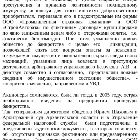
преступления и придания легитимности похищенному
имуществу, используя для этого институт добросовестного
приобретателя, передавали его в подконтрольные им фирмы
ООО «Промышленная страховая компания» и ООО
«СтройАвтобаза» по фиктивным договорам купли-продажи
по явно заниженным ценам либо с отсрочками оплаты, т.е.
фактически безвозмездно. При этом умышленно доводя
общество до банкротства с целью его ликвидации,
позволявшей снять все вопросы оплаты за незаконно
отчуждаемое имущество и окончательно скрыть следы своих
махинаций, указанные лица вовлекли в преступную
деятельность арбитражного управляющего Безрукова А.В. и,
действуя совместно и согласованно, представляли ложные
сведения об имущественном состоянии общества», -
говорится в заявлении, направленном в УВД.
Акционеры сомневаются, была ли тогда, в 2005 году, острая
необходимость введения на предприятии процедуры
банкротства.
Так, генеральным директором общества Юрием Шаховым в
Арбитражный суд Архангельской области и в Управление
федеральной налоговой службы были подготовлены и
представлены аудиторские документы, в которых говорится
об отсутствии признаков фиктивного или преднамеренного
банкротства. Это заключение аудиторской фирмы ООО