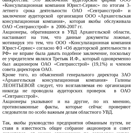
«Консультационная компания Юрист-Сервис» по итогам 3-
летнего срока деятельности ОАО «Севтрансстрой» и
заключение аудиторской организации ООО «Архангельская
консультационная компания», которая якобы обслуживала
ОАО «Севтрансстрой» в 2006-2007 гг.
Акционеры, обратившиеся в УВД Архангельской области,
настаивают на том, что данные документы ложные,
мотивируя это тем, что ООО «Консультационная компания
Юрист-Сервис» согласно ФЗ «Об аудиторской деятельности в
РФ» не вправе была давать подобное заключение, поскольку
ее учредителем являлся Третьяк И.Ф., который одновременно
был акционером ОАО «Севтрансстрой» (19,1%) и членом
совета директоров ОАО.
Кроме того, из объяснений генерального директора ЗАО
«Архангельская консультационная компания» Галины
ЛЕОНТЬЕВОЙ следует, что возглавляемая ею организация
никогда не проводила аудиторских проверок в ОАО
«Севтрансстрой».
Акционеры указывают и на другие, по их мнению,
противозаконные факты, которые сейчас проверяют
следователи по особо важным делам областного УВД.
Так, якобы руководство предприятия обманным путем, не
ставя в известность общее собрание акционеров и совет