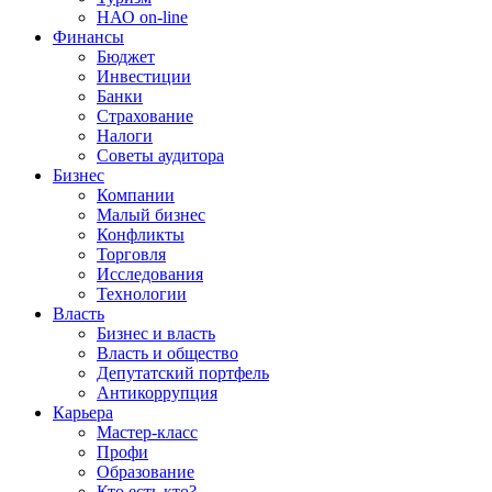
НАО on-line
Финансы
Бюджет
Инвестиции
Банки
Страхование
Налоги
Советы аудитора
Бизнес
Компании
Малый бизнес
Конфликты
Торговля
Исследования
Технологии
Власть
Бизнес и власть
Власть и общество
Депутатский портфель
Антикоррупция
Карьера
Мастер-класс
Профи
Образование
Кто есть кто?