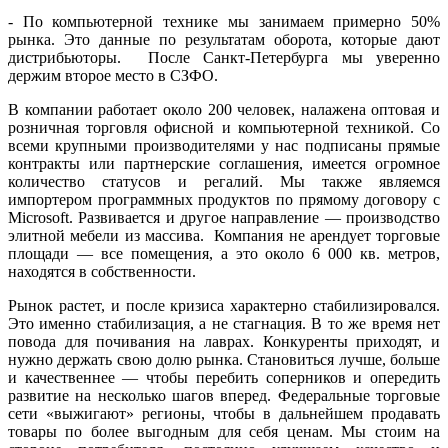
- По компьютерной технике мы занимаем примерно 50%
рынка. Это данные по результатам оборота, которые дают
дистрибьюторы. После Санкт-Петербурга мы уверенно
держим второе место в СЗФО.
В компании работает около 200 человек, налажена оптовая и
розничная торговля офисной и компьютерной техникой. Со
всеми крупными производителями у нас подписаны прямые
контракты или партнерские соглашения, имеется огромное
количество статусов и регалий. Мы также являемся
импортером программных продуктов по прямому договору с
Microsoft. Развивается и другое направление — производство
элитной мебели из массива. Компания не арендует торговые
площади — все помещения, а это около 6 000 кв. метров,
находятся в собственности.
Рынок растет, и после кризиса характерно стабилизировался.
Это именно стабилизация, а не стагнация. В то же время нет
повода для почивания на лаврах. Конкуренты приходят, и
нужно держать свою долю рынка. Становиться лучше, больше
и качественнее — чтобы перебить соперников и опередить
развитие на несколько шагов вперед. Федеральные торговые
сети «выжигают» регионы, чтобы в дальнейшем продавать
товары по более выгодным для себя ценам. Мы стоим на