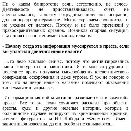
Ни о каком банкротстве речи, естественно, не велось.
Деятельность не приостанавливалась, счета не
арестовывались, зарплату сотрудники получают исправно,
долгов перед партнерами нет. Мы не скрываем свои доходы и
не уходим от налогов. Потому и не было претензий у
правоохранительных органов. Возникла спорная ситуация,
связанная с разночтениями законодательства.
- Почему тогда эта информация муссируется в прессе, если
вы уплатили доначисленные налоги?
- Это дело всплыло сейчас, потому что активизировались
наши конкуренты и завистники. Я и мои сотрудники в
последнее время получаем смс-сообщения клеветнического
содержания, оскорбления и даже угрозы. Я уж не говорю о
том, что на двери нашего магазина помещают объявления
типа «магазин закрылся».
Информационная война активно развивается и в «желтой»
прессе. Все те же люди сочиняют рассказы про обыски,
аресты, суды и другие нелепые истории, которые в
большинстве случаев копируют из криминальной хроники,
изменяя фигурантов на ИП Лобода и «Формоза». Имена
завистников известны, да они особо и не скрываются...