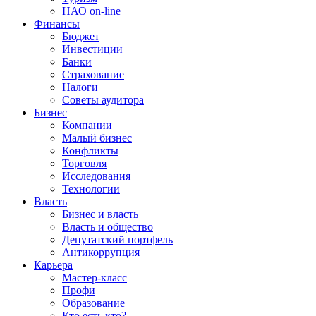
НАО on-line
Финансы
Бюджет
Инвестиции
Банки
Страхование
Налоги
Советы аудитора
Бизнес
Компании
Малый бизнес
Конфликты
Торговля
Исследования
Технологии
Власть
Бизнес и власть
Власть и общество
Депутатский портфель
Антикоррупция
Карьера
Мастер-класс
Профи
Образование
Кто есть кто?