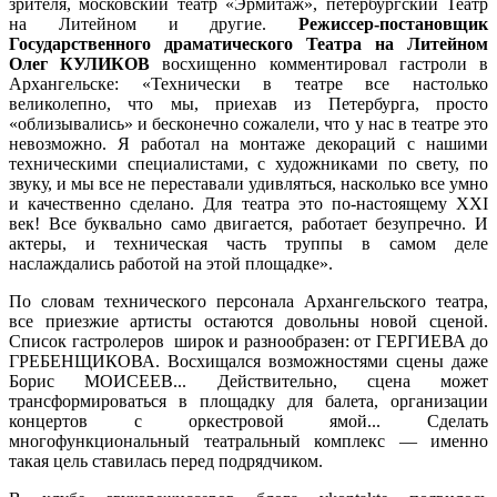
зрителя, московский театр «Эрмитаж», петербургский Театр
на Литейном и другие.
Режиссер-постановщик
Государственного драматического Театра на Литейном
Олег КУЛИКОВ
восхищенно комментировал гастроли в
Архангельске: «Технически в театре все настолько
великолепно, что мы, приехав из Петербурга, просто
«облизывались» и бесконечно сожалели, что у нас в театре это
невозможно. Я работал на монтаже декораций с нашими
техническими специалистами, с художниками по свету, по
звуку, и мы все не переставали удивляться, насколько все умно
и качественно сделано. Для театра это по-настоящему XXI
век! Все буквально само двигается, работает безупречно. И
актеры, и техническая часть труппы в самом деле
наслаждались работой на этой площадке».
По словам технического персонала Архангельского театра,
все приезжие артисты остаются довольны новой сценой.
Список гастролеров широк и разнообразен: от ГЕРГИЕВА до
ГРЕБЕНЩИКОВА. Восхищался возможностями сцены даже
Борис МОИСЕЕВ... Действительно, сцена может
трансформироваться в площадку для балета, организации
концертов с оркестровой ямой... Сделать
многофункциональный театральный комплекс — именно
такая цель ставилась перед подрядчиком.