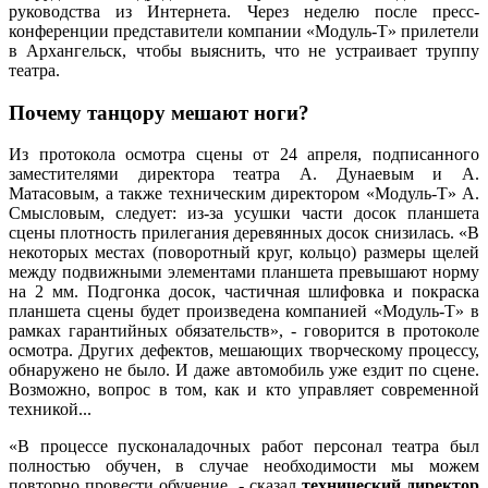
руководства из Интернета. Через неделю после пресс-
конференции представители компании «Модуль-Т» прилетели
в Архангельск, чтобы выяснить, что не устраивает труппу
театра.
Почему танцору мешают ноги?
Из протокола осмотра сцены от 24 апреля, подписанного
заместителями директора театра А. Дунаевым и А.
Матасовым, а также техническим директором «Модуль-Т» А.
Смысловым, следует: из-за усушки части досок планшета
сцены плотность прилегания деревянных досок снизилась. «В
некоторых местах (поворотный круг, кольцо) размеры щелей
между подвижными элементами планшета превышают норму
на 2 мм. Подгонка досок, частичная шлифовка и покраска
планшета сцены будет произведена компанией «Модуль-Т» в
рамках гарантийных обязательств», - говорится в протоколе
осмотра. Других дефектов, мешающих творческому процессу,
обнаружено не было. И даже автомобиль уже ездит по сцене.
Возможно, вопрос в том, как и кто управляет современной
техникой...
«В процессе пусконаладочных работ персонал театра был
полностью обучен, в случае необходимости мы можем
повторно провести обучение, - сказал
технический директор