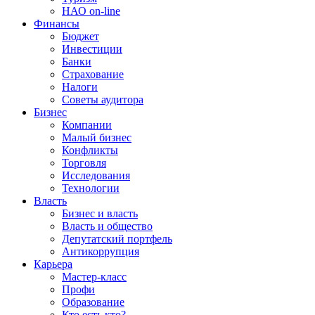
НАО on-line
Финансы
Бюджет
Инвестиции
Банки
Страхование
Налоги
Советы аудитора
Бизнес
Компании
Малый бизнес
Конфликты
Торговля
Исследования
Технологии
Власть
Бизнес и власть
Власть и общество
Депутатский портфель
Антикоррупция
Карьера
Мастер-класс
Профи
Образование
Кто есть кто?