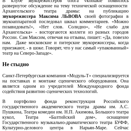
В клубе звукорежиссеров блога vkontakte появилось
развернутое обсуждение на тему технической оснащенности
Архангельского театра драмы: на публикацию
звукорежиссера Максима ЛЬВОВА
своей фотографии в
звукоаппаратной последовал шквал комментариев. «Можно
позавидовать!», «Нет слов. Солидно», «Не слабо для
Архангельска» - восторгаются коллеги из разных городов
России. Сам Максим, отвечая на отзывы, пишет: «Да, повезло
нам. Даже московские и питерские звукорежиссеры, когда
приезжают, - в шоке. Говорят, что у нас самый «упакованный»
театр на Северо-Западе».
Не стыдно
Санкт-Петербургская компания «Модуль-Т» специализируется
на поставках и монтаже сценического оборудования. Она
является одним из учредителей Международного фонда
содействия развитию сценических технологий.
В портфолио фонда реконструкция Российского
государственного академического театра драмы им. А.С.
Пушкина, Театра комедии им. Н.П. Акимова, Большого театра
кукол, Театра «Балтийский дом», оснащение
Государственного музыкально-драматического театра БУФФ,
Культурно-делового центра в Нарьян-Маре. Сейчас