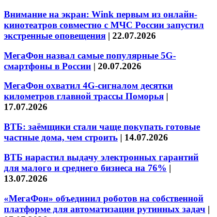
Внимание на экран: Wink первым из онлайн-
кинотеатров совместно с МЧС России запустил
экстренные оповещения
|
22.07.2026
МегаФон назвал самые популярные 5G-
смартфоны в России
|
20.07.2026
МегаФон охватил 4G-сигналом десятки
километров главной трассы Поморья
|
17.07.2026
ВТБ: заёмщики стали чаще покупать готовые
частные дома, чем строить
|
14.07.2026
ВТБ нарастил выдачу электронных гарантий
для малого и среднего бизнеса на 76%
|
13.07.2026
«МегаФон» объединил роботов на собственной
платформе для автоматизации рутинных задач
|